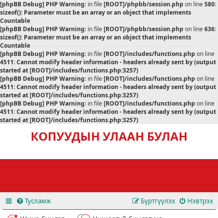
[phpBB Debug] PHP Warning
: in file
[ROOT]/phpbb/session.php
on line
580
:
sizeof(): Parameter must be an array or an object that implements
Countable
[phpBB Debug] PHP Warning
: in file
[ROOT]/phpbb/session.php
on line
636
:
sizeof(): Parameter must be an array or an object that implements
Countable
[phpBB Debug] PHP Warning
: in file
[ROOT]/includes/functions.php
on line
4511
:
Cannot modify header information - headers already sent by (output
started at [ROOT]/includes/functions.php:3257)
[phpBB Debug] PHP Warning
: in file
[ROOT]/includes/functions.php
on line
4511
:
Cannot modify header information - headers already sent by (output
started at [ROOT]/includes/functions.php:3257)
[phpBB Debug] PHP Warning
: in file
[ROOT]/includes/functions.php
on line
4511
:
Cannot modify header information - headers already sent by (output
started at [ROOT]/includes/functions.php:3257)
КОПУУДЫН УЛААН БУЛАН
Тусламж
Бүртгүүлэх
Нэвтрэх