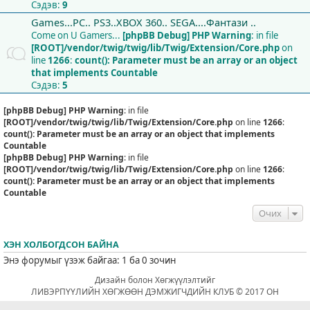
Сэдэв:
9
Games...PC.. PS3..XBOX 360.. SEGA....Фантази ..
Come on U Gamers...
[phpBB Debug] PHP Warning
: in file
[ROOT]/vendor/twig/twig/lib/Twig/Extension/Core.php
on
line
1266
:
count(): Parameter must be an array or an object
that implements Countable
Сэдэв:
5
[phpBB Debug] PHP Warning
: in file
[ROOT]/vendor/twig/twig/lib/Twig/Extension/Core.php
on line
1266
:
count(): Parameter must be an array or an object that implements
Countable
[phpBB Debug] PHP Warning
: in file
[ROOT]/vendor/twig/twig/lib/Twig/Extension/Core.php
on line
1266
:
count(): Parameter must be an array or an object that implements
Countable
Очих
ХЭН ХОЛБОГДСОН БАЙНА
Энэ форумыг үзэж байгаа: 1 ба 0 зочин
Дизайн болон Хөгжүүлэлтийг
ЛИВЭРПҮҮЛИЙН ХӨГЖӨӨН ДЭМЖИГЧДИЙН КЛУБ © 2017 ОН