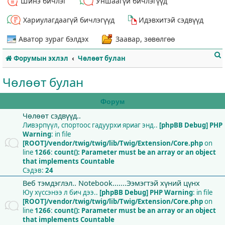
Шинэ бичлэг
Уншаагүй бичлэгүүд
Хариулагдаагүй бичлэгүүд
Идэвхитэй сэдвүүд
Аватор зураг бэлдэх
Заавар, зөвөлгөө
Форумын эхлэл
Чөлөөт булан
Чөлөөт булан
Форум
Чөлөөт сэдвүүд..
т
Ливэрпүүл, спортоос гадуурхи яриаг энд..
[phpBB Debug] PHP
Warning
: in file
[ROOT]/vendor/twig/twig/lib/Twig/Extension/Core.php
on
line
1266
:
count(): Parameter must be an array or an object
that implements Countable
Сэдэв:
24
Веб тэмдэглэл.. Notebook.......Ээмэгтэй хүний цүнх
Юу хүссэнээ л бич дээ..
[phpBB Debug] PHP Warning
: in file
[ROOT]/vendor/twig/twig/lib/Twig/Extension/Core.php
on
line
1266
:
count(): Parameter must be an array or an object
that implements Countable