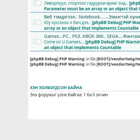
Ливэрпүүл, спортоос гадуурхи яриаг энд..
[php
Parameter must be an array or an object tha
Веб тэмдэглэл.. Notebook.......Ээмэгтэй хүн
Юу хүссэнээ л бич дээ..
[phpBB Debug] PHP Wa
array or an object that implements Countable
Games...PC.. PS3..XBOX 360.. SEGA....Фантази
Come on U Gamers...
[phpBB Debug] PHP Warni
an object that implements Countable
[phpBB Debug] PHP Warning
: in file
[ROOT]/vendor/twig/tw
[phpBB Debug] PHP Warning
: in file
[ROOT]/vendor/twig/tw
ХЭН ХОЛБОГДСОН БАЙНА
Энэ форумыг үзэж байгаа: 1 ба 0 зочин