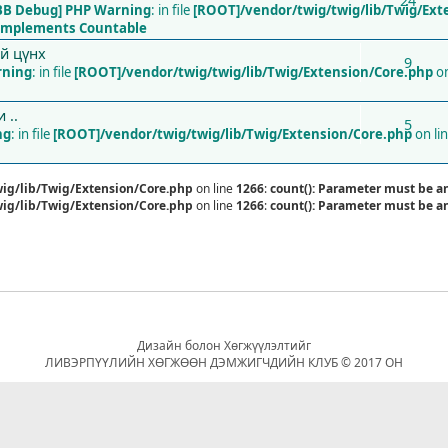
24
BB Debug] PHP Warning
: in file
[ROOT]/vendor/twig/twig/lib/Twig/Ext
t implements Countable
ий цүнх
9
rning
: in file
[ROOT]/vendor/twig/twig/lib/Twig/Extension/Core.php
on
 ..
5
ng
: in file
[ROOT]/vendor/twig/twig/lib/Twig/Extension/Core.php
on li
ig/lib/Twig/Extension/Core.php
on line
1266
:
count(): Parameter must be a
ig/lib/Twig/Extension/Core.php
on line
1266
:
count(): Parameter must be a
Дизайн болон Хөгжүүлэлтийг
ЛИВЭРПҮҮЛИЙН ХӨГЖӨӨН ДЭМЖИГЧДИЙН КЛУБ © 2017 ОН