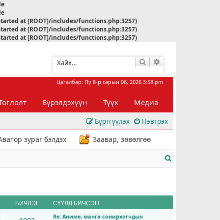
le
le
started at [ROOT]/includes/functions.php:3257)
started at [ROOT]/includes/functions.php:3257)
started at [ROOT]/includes/functions.php:3257)
Хайлт
Нарийвчилсан хай
Цагалбар: Пү 8-р сарын 06, 2026 3:58 pm
Тоглолт
Бүрэлдэхүүн
Түүх
Медиа
Бүртгүүлэх
Нэвтрэх
Аватор зураг бэлдэх
Заавар, зөвөлгөө
Х
а
й
л
БИЧЛЭГ
СҮҮЛД БИЧСЭН
Re: Аниме, манга сонирхогчдын
т