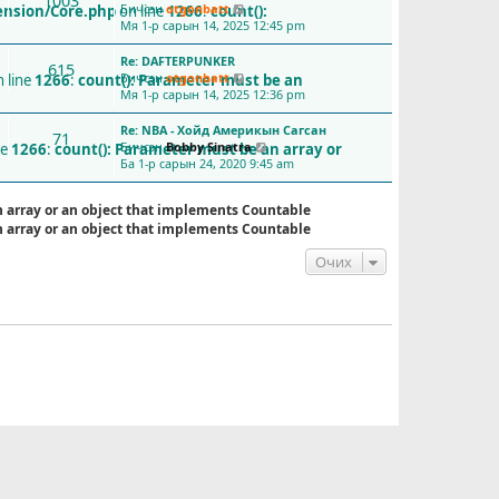
1003
Бичсэн
otgonbatt
ension/Core.php
on line
1266
:
count():
С
Мя 1-р сарын 14, 2025 12:45 pm
ү
ү
Re: DAFTERPUNKER
л
615
Бичсэн
otgonbatt
и
 line
1266
:
count(): Parameter must be an
С
Мя 1-р сарын 14, 2025 12:36 pm
й
ү
н
ү
б
Re: NBA - Хойд Америкын Сагсан
л
71
и
Бичсэн
Bobby Sinatra
и
ne
1266
:
count(): Parameter must be an array or
С
ч
Ба 1-р сарын 24, 2020 9:45 am
й
ү
л
н
ү
э
б
л
n array or an object that implements Countable
г
и
и
n array or an object that implements Countable
ү
ч
й
з
л
н
Очих
э
э
б
х
г
и
ү
ч
з
л
э
э
х
г
ү
з
э
х