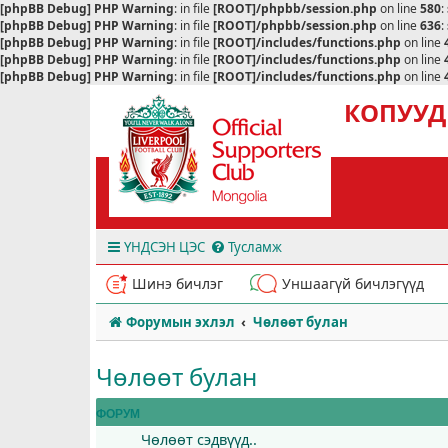
[phpBB Debug] PHP Warning
: in file
[ROOT]/phpbb/session.php
on line
580
:
[phpBB Debug] PHP Warning
: in file
[ROOT]/phpbb/session.php
on line
636
:
[phpBB Debug] PHP Warning
: in file
[ROOT]/includes/functions.php
on line
[phpBB Debug] PHP Warning
: in file
[ROOT]/includes/functions.php
on line
[phpBB Debug] PHP Warning
: in file
[ROOT]/includes/functions.php
on line
КОПУУД
ҮНДСЭН ЦЭС
Тусламж
Шинэ бичлэг
Уншаагүй бичлэгүүд
Форумын эхлэл
Чөлөөт булан
Чөлөөт булан
ФОРУМ
Чөлөөт сэдвүүд..