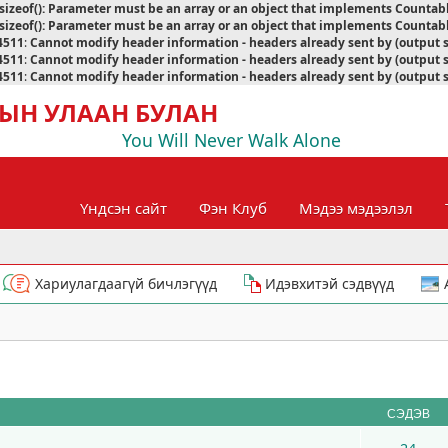
sizeof(): Parameter must be an array or an object that implements Countab
sizeof(): Parameter must be an array or an object that implements Countab
4511
:
Cannot modify header information - headers already sent by (output 
4511
:
Cannot modify header information - headers already sent by (output 
4511
:
Cannot modify header information - headers already sent by (output 
ЫН УЛААН БУЛАН
You Will Never Walk Alone
Үндсэн сайт
Фэн Клуб
Мэдээ мэдээлэл
Хариулагдаагүй бичлэгүүд
Идэвхитэй сэдвүүд
СЭДЭВ