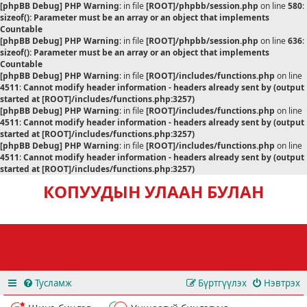
[phpBB Debug] PHP Warning
: in file
[ROOT]/phpbb/session.php
on line
580
:
sizeof(): Parameter must be an array or an object that implements
Countable
[phpBB Debug] PHP Warning
: in file
[ROOT]/phpbb/session.php
on line
636
:
sizeof(): Parameter must be an array or an object that implements
Countable
[phpBB Debug] PHP Warning
: in file
[ROOT]/includes/functions.php
on line
4511
:
Cannot modify header information - headers already sent by (output
started at [ROOT]/includes/functions.php:3257)
[phpBB Debug] PHP Warning
: in file
[ROOT]/includes/functions.php
on line
4511
:
Cannot modify header information - headers already sent by (output
started at [ROOT]/includes/functions.php:3257)
[phpBB Debug] PHP Warning
: in file
[ROOT]/includes/functions.php
on line
4511
:
Cannot modify header information - headers already sent by (output
started at [ROOT]/includes/functions.php:3257)
КОПУУДЫН УЛААН БУЛАН
Тусламж
Бүртгүүлэх
Нэвтрэх