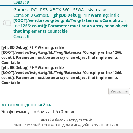
Сэдэв:
9
Games...PC.. PS3..XBOX 360.. SEGA....Фантази ..
Come on U Gamers...
[phpBB Debug] PHP Warning
: in file
[ROOT]/vendor/twig/twig/lib/Twig/Extension/Core.php
on
line
1266
:
count(): Parameter must be an array or an object
that implements Countable
Сэдэв:
5
[phpBB Debug] PHP Warning
: in file
[ROOT]/vendor/twig/twig/lib/Twig/Extension/Core.php
on line
1266
:
count(): Parameter must be an array or an object that implements
Countable
[phpBB Debug] PHP Warning
: in file
[ROOT]/vendor/twig/twig/lib/Twig/Extension/Core.php
on line
1266
:
count(): Parameter must be an array or an object that implements
Countable
Очих
ХЭН ХОЛБОГДСОН БАЙНА
Энэ форумыг үзэж байгаа: 1 ба 0 зочин
Дизайн болон Хөгжүүлэлтийг
ЛИВЭРПҮҮЛИЙН ХӨГЖӨӨН ДЭМЖИГЧДИЙН КЛУБ © 2017 ОН