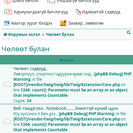
Шинэ бичлэг
Уншаагүй бичлэгүүд
Хариулагдаагүй бичлэгүүд
Идэвхитэй сэдвүүд
Аватор зураг бэлдэх
Заавар, зөвөлгөө
Форумын эхлэл
Чөлөөт булан
Чөлөөт булан
Форум
Чөлөөт сэдвүүд..
т
Ливэрпүүл, спортоос гадуурхи яриаг энд..
[phpBB Debug] PHP
Warning
: in file
[ROOT]/vendor/twig/twig/lib/Twig/Extension/Core.php
on
line
1266
:
count(): Parameter must be an array or an object
that implements Countable
Сэдэв:
24
Веб тэмдэглэл.. Notebook.......Ээмэгтэй хүний цүнх
Юу хүссэнээ л бич дээ..
[phpBB Debug] PHP Warning
: in file
[ROOT]/vendor/twig/twig/lib/Twig/Extension/Core.php
on
line
1266
:
count(): Parameter must be an array or an object
that implements Countable