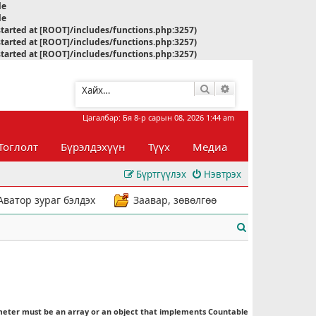
le
le
started at [ROOT]/includes/functions.php:3257)
started at [ROOT]/includes/functions.php:3257)
started at [ROOT]/includes/functions.php:3257)
Хайлт
Нарийвчилсан хай
Цагалбар: Бя 8-р сарын 08, 2026 1:44 am
Тоглолт
Бүрэлдэхүүн
Түүх
Медиа
Бүртгүүлэх
Нэвтрэх
Аватор зураг бэлдэх
Заавар, зөвөлгөө
Х
а
й
л
meter must be an array or an object that implements Countable
т