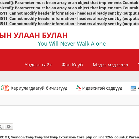
sizeof(): Parameter must be an array or an object that implements Countab
sizeof(): Parameter must be an array or an object that implements Countab
4511
:
Cannot modify header information - headers already sent by (output 
4511
:
Cannot modify header information - headers already sent by (output 
4511
:
Cannot modify header information - headers already sent by (output 
ЫН УЛААН БУЛАН
You Will Never Walk Alone
Үндсэн сайт
Фэн Клуб
Мэдээ мэдээлэл
Хариулагдаагүй бичлэгүүд
Идэвхитэй сэдвүүд
Хайлт
Нарийвчилсан хайлт
[ROOT]/vendor/twig/twig/lib/Twig/Extension/Core.php
on line
1266
:
count(): Para