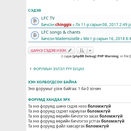
СЭДЭВ
LFC TV
Бичсэн
chinggis
» Лх 11-р сарын 08, 2017 2:49 
LFC songs & chants
Бичсэн
Mademoiselle
» Мя 1-р сарын 16, 2018 8:
ШИНЭ СЭДЭВ НЭЭХ
2 сэдэв
[phpBB Debug] PHP Warning
: in file
ФОРУМЫН ЭХЛЭЛ РҮҮ БУЦАХ
ХЭН ХОЛБОГДСОН БАЙНА
Энэ форумыг үзэж байгаа: 1 ба 0 зочин
ФОРУМД ХАНДАХ ЭРХ
Та энэ форумд шинэ сэдэв нээх
боломжгүй
Та энэ форумд сэдэвт хариулах
боломжгүй
Та энэ форумд өөрийн бичлэгээ засах
боломжгүй
Та энэ форумд өөрийн бичлэгээ устгах
боломжгүй
Та энэ форумд файл хавсаргах
боломжгүй