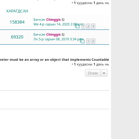
•
1
хуудасны
1
дахь нь
ХАРАГДСАН
СҮҮЛД БИЧСЭН
Бичсэн
Chinggis
158384
Мя 4-р сарын 14, 2020 2:00 pm
1
2
3
Бичсэн
Chinggis
69320
Лх 5-р сарын 08, 2019 3:34 pm
1
2
meter must be an array or an object that implements Countable
•
1
хуудасны
1
дахь нь
Очих