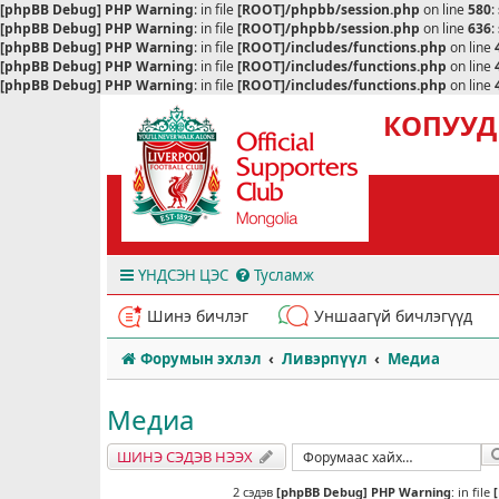
[phpBB Debug] PHP Warning
: in file
[ROOT]/phpbb/session.php
on line
580
:
[phpBB Debug] PHP Warning
: in file
[ROOT]/phpbb/session.php
on line
636
:
[phpBB Debug] PHP Warning
: in file
[ROOT]/includes/functions.php
on line
[phpBB Debug] PHP Warning
: in file
[ROOT]/includes/functions.php
on line
[phpBB Debug] PHP Warning
: in file
[ROOT]/includes/functions.php
on line
КОПУУД
ҮНДСЭН ЦЭС
Тусламж
Шинэ бичлэг
Уншаагүй бичлэгүүд
Форумын эхлэл
Ливэрпүүл
Медиа
Медиа
ШИНЭ СЭДЭВ НЭЭХ
2 сэдэв
[phpBB Debug] PHP Warning
: in file