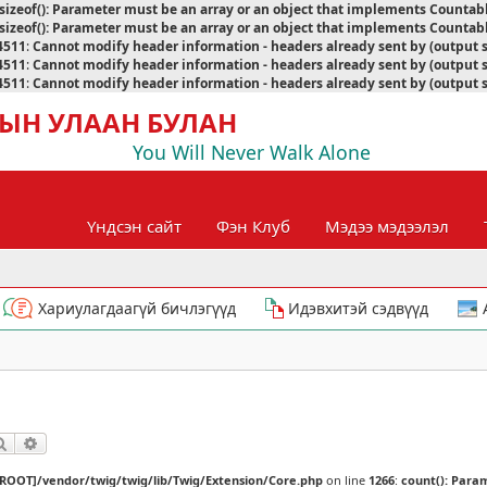
sizeof(): Parameter must be an array or an object that implements Countab
sizeof(): Parameter must be an array or an object that implements Countab
4511
:
Cannot modify header information - headers already sent by (output 
4511
:
Cannot modify header information - headers already sent by (output 
4511
:
Cannot modify header information - headers already sent by (output 
ЫН УЛААН БУЛАН
You Will Never Walk Alone
Үндсэн сайт
Фэн Клуб
Мэдээ мэдээлэл
Хариулагдаагүй бичлэгүүд
Идэвхитэй сэдвүүд
Хайлт
Нарийвчилсан хайлт
[ROOT]/vendor/twig/twig/lib/Twig/Extension/Core.php
on line
1266
:
count(): Para