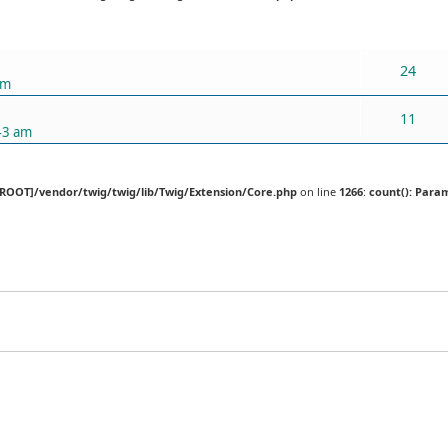
ХАРИУЛТУУД
24
pm
11
43 am
[ROOT]/vendor/twig/twig/lib/Twig/Extension/Core.php
on line
1266
:
count(): Para