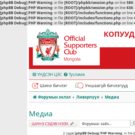
[phpBB Debug] PHP Warning
: in file
[ROOT]/phpbb/session.php
on line
580
:
[phpBB Debug] PHP Warning
: in file
[ROOT]/phpbb/session.php
on line
636
:
[phpBB Debug] PHP Warning
: in file
[ROOT]/includes/functions.php
on line
[phpBB Debug] PHP Warning
: in file
[ROOT]/includes/functions.php
on line
[phpBB Debug] PHP Warning
: in file
[ROOT]/includes/functions.php
on line
КОПУУД
ҮНДСЭН ЦЭС
Тусламж
Шинэ бичлэг
Уншаагүй бичлэгүүд
Форумын эхлэл
Ливэрпүүл
Медиа
Медиа
ШИНЭ СЭДЭВ НЭЭХ
2 сэдэв
[phpBB Debug] PHP Warning
: in file