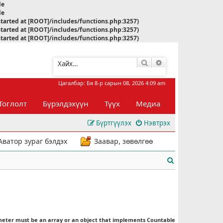
le
le
started at [ROOT]/includes/functions.php:3257)
started at [ROOT]/includes/functions.php:3257)
started at [ROOT]/includes/functions.php:3257)
Хайлт
Нарийвчилсан хай
Цагалбар: Бя 8-р сарын 08, 2026 4:09 am
Тоглолт
Бүрэлдэхүүн
Түүх
Медиа
Бүртгүүлэх
Нэвтрэх
Аватор зураг бэлдэх
Заавар, зөвөлгөө
Х
а
й
л
meter must be an array or an object that implements Countable
т