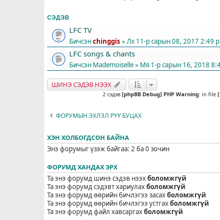
СЭДЭВ
LFC TV
Бичсэн
chinggis
» Лх 11-р сарын 08, 2017 2:49 
LFC songs & chants
Бичсэн
Mademoiselle
» Мя 1-р сарын 16, 2018 8:
ШИНЭ СЭДЭВ НЭЭХ
2 сэдэв
[phpBB Debug] PHP Warning
: in file
ФОРУМЫН ЭХЛЭЛ РҮҮ БУЦАХ
ХЭН ХОЛБОГДСОН БАЙНА
Энэ форумыг үзэж байгаа: 2 ба 0 зочин
ФОРУМД ХАНДАХ ЭРХ
Та энэ форумд шинэ сэдэв нээх
боломжгүй
Та энэ форумд сэдэвт хариулах
боломжгүй
Та энэ форумд өөрийн бичлэгээ засах
боломжгүй
Та энэ форумд өөрийн бичлэгээ устгах
боломжгүй
Та энэ форумд файл хавсаргах
боломжгүй