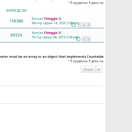
•
1
хуудасны
1
дахь нь
ХАРАГДСАН
СҮҮЛД БИЧСЭН
Бичсэн
Chinggis
158386
Мя 4-р сарын 14, 2020 2:00 pm
1
2
3
Бичсэн
Chinggis
69324
Лх 5-р сарын 08, 2019 3:34 pm
1
2
meter must be an array or an object that implements Countable
•
1
хуудасны
1
дахь нь
Очих