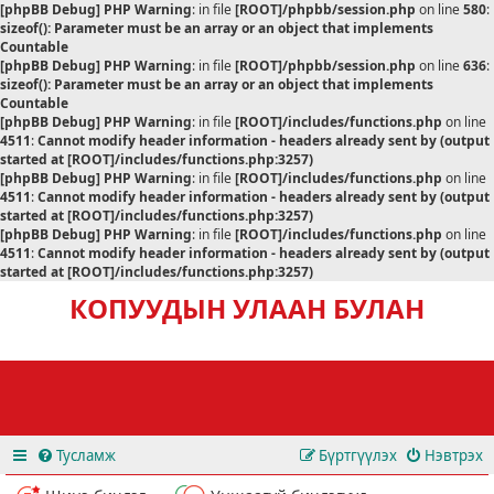
[phpBB Debug] PHP Warning
: in file
[ROOT]/phpbb/session.php
on line
580
:
sizeof(): Parameter must be an array or an object that implements
Countable
[phpBB Debug] PHP Warning
: in file
[ROOT]/phpbb/session.php
on line
636
:
sizeof(): Parameter must be an array or an object that implements
Countable
[phpBB Debug] PHP Warning
: in file
[ROOT]/includes/functions.php
on line
4511
:
Cannot modify header information - headers already sent by (output
started at [ROOT]/includes/functions.php:3257)
[phpBB Debug] PHP Warning
: in file
[ROOT]/includes/functions.php
on line
4511
:
Cannot modify header information - headers already sent by (output
started at [ROOT]/includes/functions.php:3257)
[phpBB Debug] PHP Warning
: in file
[ROOT]/includes/functions.php
on line
4511
:
Cannot modify header information - headers already sent by (output
started at [ROOT]/includes/functions.php:3257)
КОПУУДЫН УЛААН БУЛАН
Тусламж
Бүртгүүлэх
Нэвтрэх