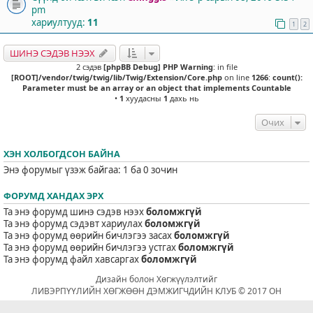
pm
хариултууд:
11
1
2
ШИНЭ СЭДЭВ НЭЭХ
2 сэдэв
[phpBB Debug] PHP Warning
: in file
[ROOT]/vendor/twig/twig/lib/Twig/Extension/Core.php
on line
1266
:
count():
Parameter must be an array or an object that implements Countable
•
1
хуудасны
1
дахь нь
Очих
ХЭН ХОЛБОГДСОН БАЙНА
Энэ форумыг үзэж байгаа: 1 ба 0 зочин
ФОРУМД ХАНДАХ ЭРХ
Та энэ форумд шинэ сэдэв нээх
боломжгүй
Та энэ форумд сэдэвт хариулах
боломжгүй
Та энэ форумд өөрийн бичлэгээ засах
боломжгүй
Та энэ форумд өөрийн бичлэгээ устгах
боломжгүй
Та энэ форумд файл хавсаргах
боломжгүй
Дизайн болон Хөгжүүлэлтийг
ЛИВЭРПҮҮЛИЙН ХӨГЖӨӨН ДЭМЖИГЧДИЙН КЛУБ © 2017 ОН