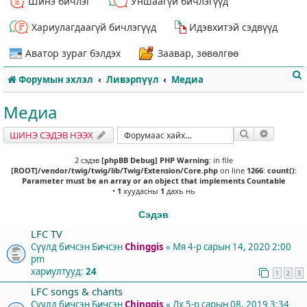
Шинэ бичлэг
Уншаагүй бичлэгүүд
Хариулагдаагүй бичлэгүүд
Идэвхитэй сэдвүүд
Аватор зураг бэлдэх
Заавар, зөвөлгөө
Форумын эхлэл
Ливэрпүүл
Медиа
Медиа
Хайлт
Нарийвч
ШИНЭ СЭДЭВ НЭЭХ
т
2 сэдэв
[phpBB Debug] PHP Warning
: in file
[ROOT]/vendor/twig/twig/lib/Twig/Extension/Core.php
on line
1266
:
count():
Parameter must be an array or an object that implements Countable
•
1
хуудасны
1
дахь нь
Сэдэв
LFC TV
Сүүлд бичсэн Бичсэн
Chinggis
«
Мя 4-р сарын 14, 2020 2:00
pm
хариултууд:
24
1
2
3
LFC songs & chants
Сүүлд бичсэн Бичсэн
Chinggis
«
Лх 5-р сарын 08, 2019 3:34