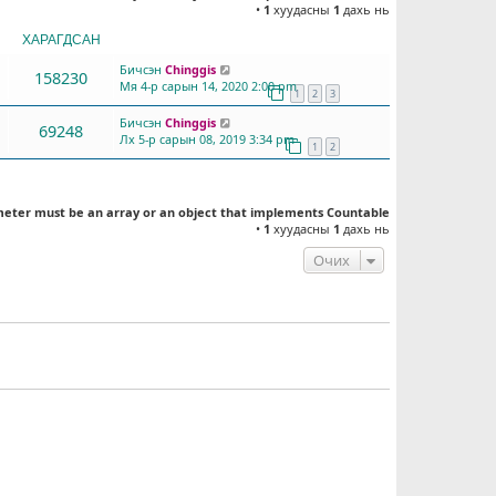
•
1
хуудасны
1
дахь нь
ХАРАГДСАН
СҮҮЛД БИЧСЭН
Бичсэн
Chinggis
158230
Мя 4-р сарын 14, 2020 2:00 pm
1
2
3
Бичсэн
Chinggis
69248
Лх 5-р сарын 08, 2019 3:34 pm
1
2
meter must be an array or an object that implements Countable
•
1
хуудасны
1
дахь нь
Очих