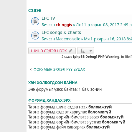
СЭДЭВ
LFC TV
Бичсэн
chinggis
» Лх 11-р сарын 08, 2017 2:49 
LFC songs & chants
Бичсэн
Mademoiselle
» Мя 1-р сарын 16, 2018 8:
ШИНЭ СЭДЭВ НЭЭХ
2 сэдэв
[phpBB Debug] PHP Warning
: in file
ФОРУМЫН ЭХЛЭЛ РҮҮ БУЦАХ
ХЭН ХОЛБОГДСОН БАЙНА
Энэ форумыг үзэж байгаа: 1 ба 0 зочин
ФОРУМД ХАНДАХ ЭРХ
Та энэ форумд шинэ сэдэв нээх
боломжгүй
Та энэ форумд сэдэвт хариулах
боломжгүй
Та энэ форумд өөрийн бичлэгээ засах
боломжгүй
Та энэ форумд өөрийн бичлэгээ устгах
боломжгүй
Та энэ форумд файл хавсаргах
боломжгүй