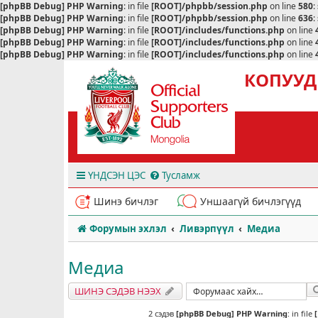
[phpBB Debug] PHP Warning
: in file
[ROOT]/phpbb/session.php
on line
580
:
[phpBB Debug] PHP Warning
: in file
[ROOT]/phpbb/session.php
on line
636
:
[phpBB Debug] PHP Warning
: in file
[ROOT]/includes/functions.php
on line
[phpBB Debug] PHP Warning
: in file
[ROOT]/includes/functions.php
on line
[phpBB Debug] PHP Warning
: in file
[ROOT]/includes/functions.php
on line
КОПУУД
ҮНДСЭН ЦЭС
Тусламж
Шинэ бичлэг
Уншаагүй бичлэгүүд
Форумын эхлэл
Ливэрпүүл
Медиа
Медиа
ШИНЭ СЭДЭВ НЭЭХ
2 сэдэв
[phpBB Debug] PHP Warning
: in file