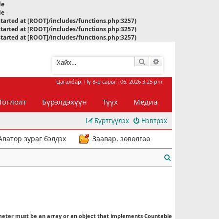
le
le
started at [ROOT]/includes/functions.php:3257)
started at [ROOT]/includes/functions.php:3257)
started at [ROOT]/includes/functions.php:3257)
Хайлт
Нарийвчилсан хай
Цагалбар: Пү 8-р сарын 06, 2026 3:25 pm
Тоглолт
Бүрэлдэхүүн
Түүх
Медиа
Бүртгүүлэх
Нэвтрэх
Аватор зураг бэлдэх
Заавар, зөвөлгөө
Х
а
й
л
meter must be an array or an object that implements Countable
т