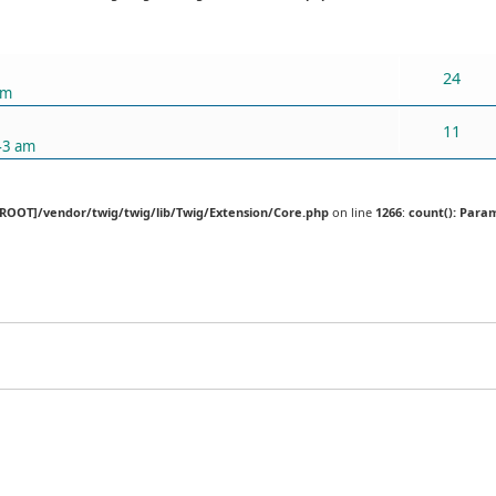
ХАРИУЛТУУД
24
pm
11
43 am
[ROOT]/vendor/twig/twig/lib/Twig/Extension/Core.php
on line
1266
:
count(): Para