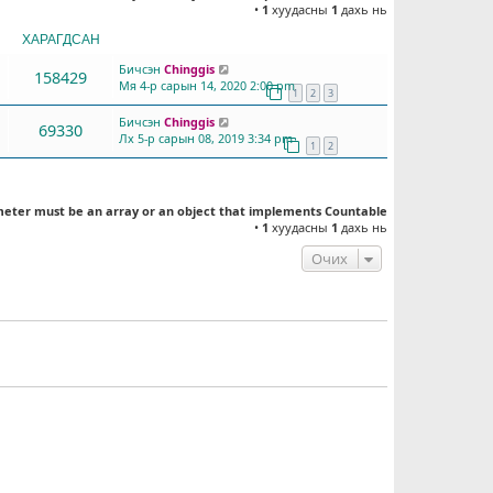
•
1
хуудасны
1
дахь нь
ХАРАГДСАН
СҮҮЛД БИЧСЭН
Бичсэн
Chinggis
158429
Мя 4-р сарын 14, 2020 2:00 pm
1
2
3
Бичсэн
Chinggis
69330
Лх 5-р сарын 08, 2019 3:34 pm
1
2
meter must be an array or an object that implements Countable
•
1
хуудасны
1
дахь нь
Очих