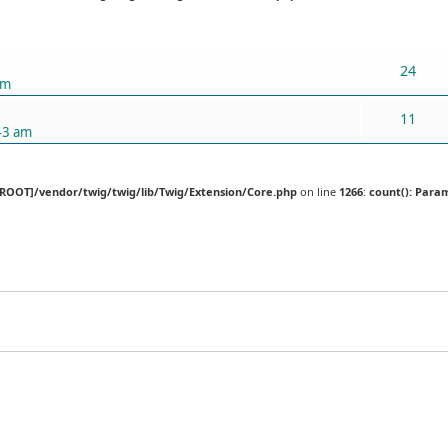
ХАРИУЛТУУД
24
pm
11
43 am
[ROOT]/vendor/twig/twig/lib/Twig/Extension/Core.php
on line
1266
:
count(): Para