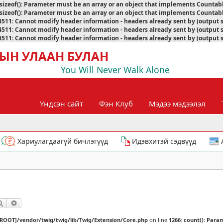
sizeof(): Parameter must be an array or an object that implements Countab
sizeof(): Parameter must be an array or an object that implements Countab
4511
:
Cannot modify header information - headers already sent by (output 
4511
:
Cannot modify header information - headers already sent by (output 
4511
:
Cannot modify header information - headers already sent by (output 
ЫН УЛААН БУЛАН
You Will Never Walk Alone
Үндсэн сайт
Фэн Клуб
Мэдээ мэдээлэл
Хариулагдаагүй бичлэгүүд
Идэвхитэй сэдвүүд
Хайлт
Нарийвчилсан хайлт
[ROOT]/vendor/twig/twig/lib/Twig/Extension/Core.php
on line
1266
:
count(): Para