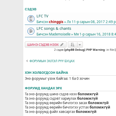
СЭДЭВ
LFC TV
Бичсэн
chinggis
» Лх 11-р сарын 08, 2017 2:49 
LFC songs & chants
Бичсэн
Mademoiselle
» Мя 1-р сарын 16, 2018 8:
ШИНЭ СЭДЭВ НЭЭХ
2 сэдэв
[phpBB Debug] PHP Warning
: in file
ФОРУМЫН ЭХЛЭЛ РҮҮ БУЦАХ
ХЭН ХОЛБОГДСОН БАЙНА
Энэ форумыг үзэж байгаа: 1 ба 0 зочин
ФОРУМД ХАНДАХ ЭРХ
Та энэ форумд шинэ сэдэв нээх
боломжгүй
Та энэ форумд сэдэвт хариулах
боломжгүй
Та энэ форумд өөрийн бичлэгээ засах
боломжгүй
Та энэ форумд өөрийн бичлэгээ устгах
боломжгүй
Та энэ форумд файл хавсаргах
боломжгүй