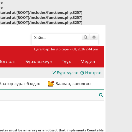
le
le
started at [ROOT]/includes/functions.php:3257)
started at [ROOT]/includes/functions.php:3257)
started at [ROOT]/includes/functions.php:3257)
Хайлт
Нарийвчилсан хай
Цагалбар: Бя 8-р сарын 08, 2026 2:44 pm
Тоглолт
Бүрэлдэхүүн
Түүх
Медиа
Бүртгүүлэх
Нэвтрэх
Аватор зураг бэлдэх
Заавар, зөвөлгөө
Х
а
й
л
meter must be an array or an object that implements Countable
т