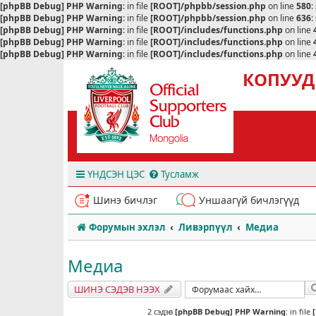
[phpBB Debug] PHP Warning
: in file
[ROOT]/phpbb/session.php
on line
580
:
[phpBB Debug] PHP Warning
: in file
[ROOT]/phpbb/session.php
on line
636
:
[phpBB Debug] PHP Warning
: in file
[ROOT]/includes/functions.php
on line
[phpBB Debug] PHP Warning
: in file
[ROOT]/includes/functions.php
on line
[phpBB Debug] PHP Warning
: in file
[ROOT]/includes/functions.php
on line
КОПУУД
ҮНДСЭН ЦЭС
Тусламж
Шинэ бичлэг
Уншаагүй бичлэгүүд
Форумын эхлэл
Ливэрпүүл
Медиа
Медиа
ШИНЭ СЭДЭВ НЭЭХ
2 сэдэв
[phpBB Debug] PHP Warning
: in file