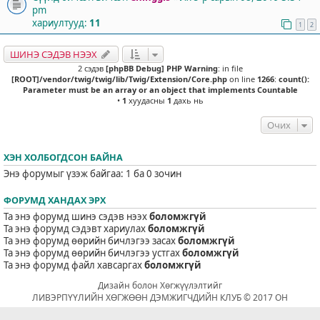
pm
хариултууд:
11
1
2
ШИНЭ СЭДЭВ НЭЭХ
2 сэдэв
[phpBB Debug] PHP Warning
: in file
[ROOT]/vendor/twig/twig/lib/Twig/Extension/Core.php
on line
1266
:
count():
Parameter must be an array or an object that implements Countable
•
1
хуудасны
1
дахь нь
Очих
ХЭН ХОЛБОГДСОН БАЙНА
Энэ форумыг үзэж байгаа: 1 ба 0 зочин
ФОРУМД ХАНДАХ ЭРХ
Та энэ форумд шинэ сэдэв нээх
боломжгүй
Та энэ форумд сэдэвт хариулах
боломжгүй
Та энэ форумд өөрийн бичлэгээ засах
боломжгүй
Та энэ форумд өөрийн бичлэгээ устгах
боломжгүй
Та энэ форумд файл хавсаргах
боломжгүй
Дизайн болон Хөгжүүлэлтийг
ЛИВЭРПҮҮЛИЙН ХӨГЖӨӨН ДЭМЖИГЧДИЙН КЛУБ © 2017 ОН