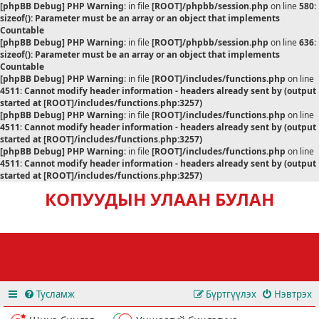
[phpBB Debug] PHP Warning
: in file
[ROOT]/phpbb/session.php
on line
580
:
sizeof(): Parameter must be an array or an object that implements
Countable
[phpBB Debug] PHP Warning
: in file
[ROOT]/phpbb/session.php
on line
636
:
sizeof(): Parameter must be an array or an object that implements
Countable
[phpBB Debug] PHP Warning
: in file
[ROOT]/includes/functions.php
on line
4511
:
Cannot modify header information - headers already sent by (output
started at [ROOT]/includes/functions.php:3257)
[phpBB Debug] PHP Warning
: in file
[ROOT]/includes/functions.php
on line
4511
:
Cannot modify header information - headers already sent by (output
started at [ROOT]/includes/functions.php:3257)
[phpBB Debug] PHP Warning
: in file
[ROOT]/includes/functions.php
on line
4511
:
Cannot modify header information - headers already sent by (output
started at [ROOT]/includes/functions.php:3257)
КОПУУДЫН УЛААН БУЛАН
Тусламж
Бүртгүүлэх
Нэвтрэх