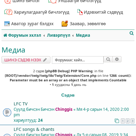
Шинэ бичлэг
Уншаагүй бичлэгүүд
Хариулагдаагүй бичлэгүүд
Идэвхитэй сэдвүүд
Аватор зураг бэлдэх
Заавар, зөвөлгөө
Форумын эхлэл
Ливэрпүүл
Медиа
Медиа
Хайлт
Нарийвч
ШИНЭ СЭДЭВ НЭЭХ
т
2 сэдэв
[phpBB Debug] PHP Warning
: in file
[ROOT]/vendor/twig/twig/lib/Twig/Extension/Core.php
on line
1266
:
count():
Parameter must be an array or an object that implements Countable
•
1
хуудасны
1
дахь нь
Сэдэв
LFC TV
Сүүлд бичсэн Бичсэн
Chinggis
«
Мя 4-р сарын 14, 2020 2:00
pm
хариултууд:
24
1
2
3
LFC songs & chants
Сүүлд бичсэн Бичсэн
Chinggis
«
Лх 5-р сарын 08, 2019 3:34