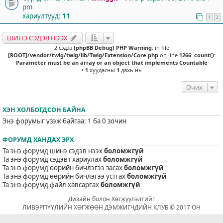
pm
хариултууд:
11
1
2
ШИНЭ СЭДЭВ НЭЭХ
2 сэдэв
[phpBB Debug] PHP Warning
: in file
[ROOT]/vendor/twig/twig/lib/Twig/Extension/Core.php
on line
1266
:
count():
Parameter must be an array or an object that implements Countable
•
1
хуудасны
1
дахь нь
Очих
ХЭН ХОЛБОГДСОН БАЙНА
Энэ форумыг үзэж байгаа: 1 ба 0 зочин
ФОРУМД ХАНДАХ ЭРХ
Та энэ форумд шинэ сэдэв нээх
боломжгүй
Та энэ форумд сэдэвт хариулах
боломжгүй
Та энэ форумд өөрийн бичлэгээ засах
боломжгүй
Та энэ форумд өөрийн бичлэгээ устгах
боломжгүй
Та энэ форумд файл хавсаргах
боломжгүй
Дизайн болон Хөгжүүлэлтийг
ЛИВЭРПҮҮЛИЙН ХӨГЖӨӨН ДЭМЖИГЧДИЙН КЛУБ © 2017 ОН