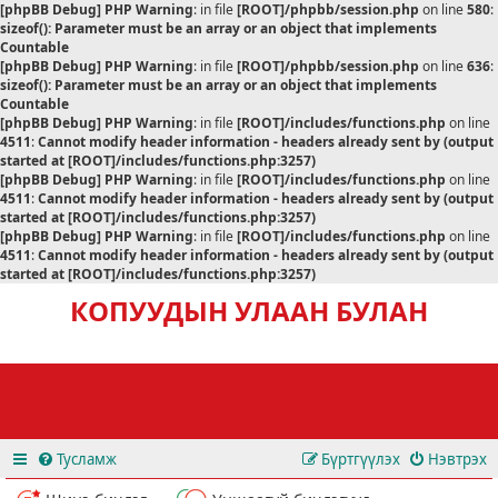
[phpBB Debug] PHP Warning
: in file
[ROOT]/phpbb/session.php
on line
580
:
sizeof(): Parameter must be an array or an object that implements
Countable
[phpBB Debug] PHP Warning
: in file
[ROOT]/phpbb/session.php
on line
636
:
sizeof(): Parameter must be an array or an object that implements
Countable
[phpBB Debug] PHP Warning
: in file
[ROOT]/includes/functions.php
on line
4511
:
Cannot modify header information - headers already sent by (output
started at [ROOT]/includes/functions.php:3257)
[phpBB Debug] PHP Warning
: in file
[ROOT]/includes/functions.php
on line
4511
:
Cannot modify header information - headers already sent by (output
started at [ROOT]/includes/functions.php:3257)
[phpBB Debug] PHP Warning
: in file
[ROOT]/includes/functions.php
on line
4511
:
Cannot modify header information - headers already sent by (output
started at [ROOT]/includes/functions.php:3257)
КОПУУДЫН УЛААН БУЛАН
Тусламж
Бүртгүүлэх
Нэвтрэх