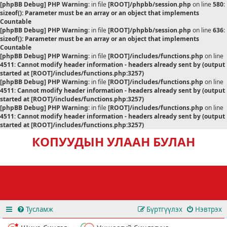
[phpBB Debug] PHP Warning
: in file
[ROOT]/phpbb/session.php
on line
580
:
sizeof(): Parameter must be an array or an object that implements
Countable
[phpBB Debug] PHP Warning
: in file
[ROOT]/phpbb/session.php
on line
636
:
sizeof(): Parameter must be an array or an object that implements
Countable
[phpBB Debug] PHP Warning
: in file
[ROOT]/includes/functions.php
on line
4511
:
Cannot modify header information - headers already sent by (output
started at [ROOT]/includes/functions.php:3257)
[phpBB Debug] PHP Warning
: in file
[ROOT]/includes/functions.php
on line
4511
:
Cannot modify header information - headers already sent by (output
started at [ROOT]/includes/functions.php:3257)
[phpBB Debug] PHP Warning
: in file
[ROOT]/includes/functions.php
on line
4511
:
Cannot modify header information - headers already sent by (output
started at [ROOT]/includes/functions.php:3257)
КОПУУДЫН УЛААН БУЛАН
Тусламж
Бүртгүүлэх
Нэвтрэх