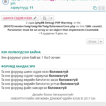
pm
хариултууд:
11
1
2
ШИНЭ СЭДЭВ НЭЭХ
2 сэдэв
[phpBB Debug] PHP Warning
: in file
[ROOT]/vendor/twig/twig/lib/Twig/Extension/Core.php
on line
1266
:
count():
Parameter must be an array or an object that implements Countable
•
1
хуудасны
1
дахь нь
Очих
ХЭН ХОЛБОГДСОН БАЙНА
Энэ форумыг үзэж байгаа: 1 ба 0 зочин
ФОРУМД ХАНДАХ ЭРХ
Та энэ форумд шинэ сэдэв нээх
боломжгүй
Та энэ форумд сэдэвт хариулах
боломжгүй
Та энэ форумд өөрийн бичлэгээ засах
боломжгүй
Та энэ форумд өөрийн бичлэгээ устгах
боломжгүй
Та энэ форумд файл хавсаргах
боломжгүй
Дизайн болон Хөгжүүлэлтийг
ЛИВЭРПҮҮЛИЙН ХӨГЖӨӨН ДЭМЖИГЧДИЙН КЛУБ © 2017 ОН