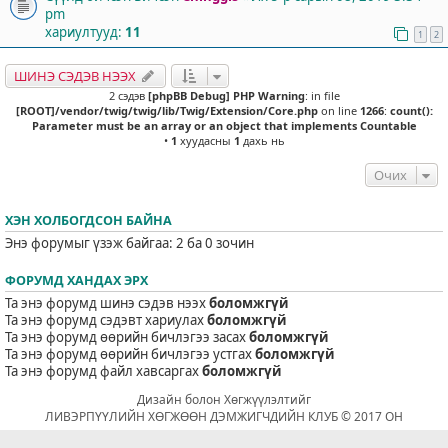
pm
хариултууд:
11
1
2
ШИНЭ СЭДЭВ НЭЭХ
2 сэдэв
[phpBB Debug] PHP Warning
: in file
[ROOT]/vendor/twig/twig/lib/Twig/Extension/Core.php
on line
1266
:
count():
Parameter must be an array or an object that implements Countable
•
1
хуудасны
1
дахь нь
Очих
ХЭН ХОЛБОГДСОН БАЙНА
Энэ форумыг үзэж байгаа: 2 ба 0 зочин
ФОРУМД ХАНДАХ ЭРХ
Та энэ форумд шинэ сэдэв нээх
боломжгүй
Та энэ форумд сэдэвт хариулах
боломжгүй
Та энэ форумд өөрийн бичлэгээ засах
боломжгүй
Та энэ форумд өөрийн бичлэгээ устгах
боломжгүй
Та энэ форумд файл хавсаргах
боломжгүй
Дизайн болон Хөгжүүлэлтийг
ЛИВЭРПҮҮЛИЙН ХӨГЖӨӨН ДЭМЖИГЧДИЙН КЛУБ © 2017 ОН