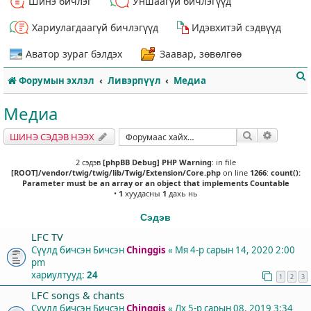
Шинэ бичлэг
Уншаагүй бичлэгүүд
Хариулагдаагүй бичлэгүүд
Идэвхитэй сэдвүүд
Аватор зураг бэлдэх
Заавар, зөвөлгөө
Форумын эхлэл
Ливэрпүүл
Медиа
Медиа
Хайлт
Нарийвч
ШИНЭ СЭДЭВ НЭЭХ
т
2 сэдэв
[phpBB Debug] PHP Warning
: in file
[ROOT]/vendor/twig/twig/lib/Twig/Extension/Core.php
on line
1266
:
count():
Parameter must be an array or an object that implements Countable
•
1
хуудасны
1
дахь нь
Сэдэв
LFC TV
Сүүлд бичсэн Бичсэн
Chinggis
«
Мя 4-р сарын 14, 2020 2:00
pm
хариултууд:
24
1
2
3
LFC songs & chants
Сүүлд бичсэн Бичсэн
Chinggis
«
Лх 5-р сарын 08, 2019 3:34