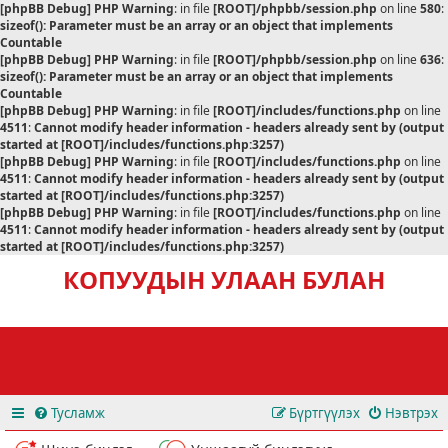
[phpBB Debug] PHP Warning
: in file
[ROOT]/phpbb/session.php
on line
580
:
sizeof(): Parameter must be an array or an object that implements
Countable
[phpBB Debug] PHP Warning
: in file
[ROOT]/phpbb/session.php
on line
636
:
sizeof(): Parameter must be an array or an object that implements
Countable
[phpBB Debug] PHP Warning
: in file
[ROOT]/includes/functions.php
on line
4511
:
Cannot modify header information - headers already sent by (output
started at [ROOT]/includes/functions.php:3257)
[phpBB Debug] PHP Warning
: in file
[ROOT]/includes/functions.php
on line
4511
:
Cannot modify header information - headers already sent by (output
started at [ROOT]/includes/functions.php:3257)
[phpBB Debug] PHP Warning
: in file
[ROOT]/includes/functions.php
on line
4511
:
Cannot modify header information - headers already sent by (output
started at [ROOT]/includes/functions.php:3257)
КОПУУДЫН УЛААН БУЛАН
Тусламж
Бүртгүүлэх
Нэвтрэх