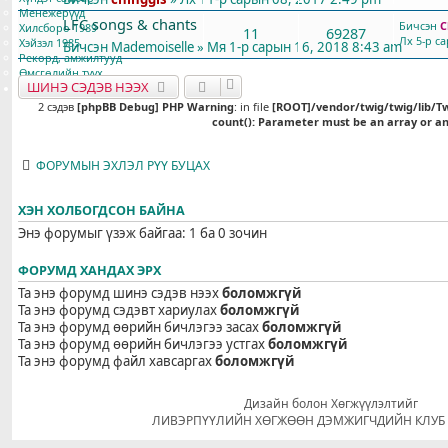
Менежерүүд
LFC songs & chants
Бичсэн
C
Хилсборо 1989
11
69287
Лх 5-р с
Хэйзэл 1985
Бичсэн
Mademoiselle
» Мя 1-р сарын 16, 2018 8:43 am
Рекорд, амжилтууд
Өмсгөлийн түүх
ШИНЭ СЭДЭВ НЭЭХ
Медиа
2 сэдэв
[phpBB Debug] PHP Warning
: in file
[ROOT]/vendor/twig/twig/lib/T
count(): Parameter must be an array or a
ФОРУМЫН ЭХЛЭЛ РҮҮ БУЦАХ
ХЭН ХОЛБОГДСОН БАЙНА
Энэ форумыг үзэж байгаа: 1 ба 0 зочин
ФОРУМД ХАНДАХ ЭРХ
Та энэ форумд шинэ сэдэв нээх
боломжгүй
Та энэ форумд сэдэвт хариулах
боломжгүй
Та энэ форумд өөрийн бичлэгээ засах
боломжгүй
Та энэ форумд өөрийн бичлэгээ устгах
боломжгүй
Та энэ форумд файл хавсаргах
боломжгүй
Дизайн болон Хөгжүүлэлтийг
ЛИВЭРПҮҮЛИЙН ХӨГЖӨӨН ДЭМЖИГЧДИЙН КЛУБ 