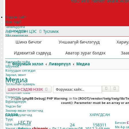
You Will Never Walk Alo
Үндсэн сайт
Фэн Клуб
Танилцуулга
Дүрэм журам
ҮНДСЭН ЦЭС
Тусламж
Үйл ажиллагаа
Хамтран ажиллах
Шинэ бичлэг
Уншаагүй бичлэгүүд
Хариу
Гишүүнээр элсэх
Мэдээ мэдээлэл
Идэвхитэй сэдвүүд
Аватор зураг бэлдэх
Заа
Ярилцлага
Нийтлэл
Хэвлэлийн тойм
Форумын эхлэл
Ливэрпүүл
Медиа
Шуумаас
Копуудын сэтгэгдэл
Зарлал, эвэнт
Медиа
Тоглолт
Тоглолтын хуваарь
Лигийн хүснэгт
Хайлт
Нарий
ШИНЭ СЭДЭВ НЭЭХ
Тоглолтын тойм
Статистак
2 сэдэв
[phpBB Debug] PHP Warning
: in file
[ROOT]/vendor/twig/twig/lib/T
Бүрэлдэхүүн
count(): Parameter must be an array or a
Үндсэн баг
Зээлээр явсан тоглогчид
Дасгалжуулагчид
СЭДЭВ
ХАРИУЛТУУД
ХАРАГДСАН
СҮҮЛД 
Түүх
LFC TV
Бичсэн
C
Цом, шагналууд
24
158311
Мя 4-р с
Хүндэт самбар
Бичсэн
chinggis
» Лх 11-р сарын 08, 2017 2:49 pm