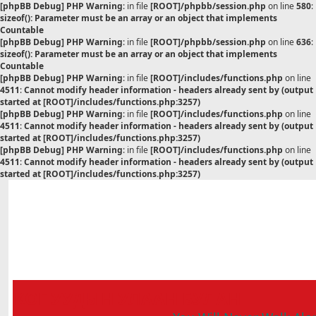
[phpBB Debug] PHP Warning
: in file
[ROOT]/phpbb/session.php
on line
580
:
sizeof(): Parameter must be an array or an object that implements
Countable
[phpBB Debug] PHP Warning
: in file
[ROOT]/phpbb/session.php
on line
636
:
sizeof(): Parameter must be an array or an object that implements
Countable
[phpBB Debug] PHP Warning
: in file
[ROOT]/includes/functions.php
on line
4511
:
Cannot modify header information - headers already sent by (output
started at [ROOT]/includes/functions.php:3257)
[phpBB Debug] PHP Warning
: in file
[ROOT]/includes/functions.php
on line
4511
:
Cannot modify header information - headers already sent by (output
started at [ROOT]/includes/functions.php:3257)
[phpBB Debug] PHP Warning
: in file
[ROOT]/includes/functions.php
on line
4511
:
Cannot modify header information - headers already sent by (output
started at [ROOT]/includes/functions.php:3257)
КОПУУДЫН УЛААН БУЛАН