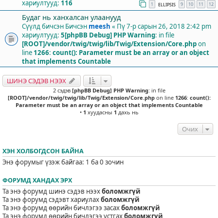
хариултууд:
116
1
9
10
11
12
ELLIPSIS
Будаг нь ханхалсан улаанууд
Сүүлд бичсэн Бичсэн
meesh
«
Пү 7-р сарын 26, 2018 2:42 pm
хариултууд:
5
[phpBB Debug] PHP Warning
: in file
[ROOT]/vendor/twig/twig/lib/Twig/Extension/Core.php
on
line
1266
:
count(): Parameter must be an array or an object
that implements Countable
ШИНЭ СЭДЭВ НЭЭХ
2 сэдэв
[phpBB Debug] PHP Warning
: in file
[ROOT]/vendor/twig/twig/lib/Twig/Extension/Core.php
on line
1266
:
count():
Parameter must be an array or an object that implements Countable
•
1
хуудасны
1
дахь нь
Очих
ХЭН ХОЛБОГДСОН БАЙНА
Энэ форумыг үзэж байгаа: 1 ба 0 зочин
ФОРУМД ХАНДАХ ЭРХ
Та энэ форумд шинэ сэдэв нээх
боломжгүй
Та энэ форумд сэдэвт хариулах
боломжгүй
Та энэ форумд өөрийн бичлэгээ засах
боломжгүй
Та энэ форумд өөрийн бичлэгээ устгах
боломжгүй