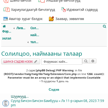
Шинэ бичлэг
Уншаагүй бичлэгүүд
Хариулагдаагүй бичлэгүүд
Идэвхитэй сэдвүүд
Аватор зураг бэлдэх
Заавар, зөвөлгөө
Ливэрпүүл
Солилцоо,
Форумын
наймааны
эхлэл
талаар
Солилцоо, наймааны талаар
т
Хайлт
Нарийвч
ШИНЭ СЭДЭВ НЭЭХ
2 сэдэв
[phpBB Debug] PHP Warning
: in file
[ROOT]/vendor/twig/twig/lib/Twig/Extension/Core.php
on line
1266
:
count():
Parameter must be an array or an object that implements Countable
•
1
хуудасны
1
дахь нь
Сэдэв
Шуумууд...
Сүүлд бичсэн Бичсэн
Бамбууш
«
Лх 11-р сарын 08, 2023 7:59
pm