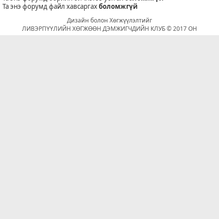
Та энэ форумд файл хавсаргах
боломжгүй
Дизайн болон Хөгжүүлэлтийг
ЛИВЭРПҮҮЛИЙН ХӨГЖӨӨН ДЭМЖИГЧДИЙН КЛУБ © 2017 ОН