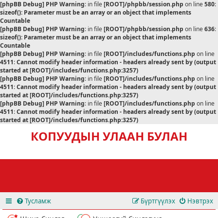
[phpBB Debug] PHP Warning
: in file
[ROOT]/phpbb/session.php
on line
580
:
sizeof(): Parameter must be an array or an object that implements
Countable
[phpBB Debug] PHP Warning
: in file
[ROOT]/phpbb/session.php
on line
636
:
sizeof(): Parameter must be an array or an object that implements
Countable
[phpBB Debug] PHP Warning
: in file
[ROOT]/includes/functions.php
on line
4511
:
Cannot modify header information - headers already sent by (output
started at [ROOT]/includes/functions.php:3257)
[phpBB Debug] PHP Warning
: in file
[ROOT]/includes/functions.php
on line
4511
:
Cannot modify header information - headers already sent by (output
started at [ROOT]/includes/functions.php:3257)
[phpBB Debug] PHP Warning
: in file
[ROOT]/includes/functions.php
on line
4511
:
Cannot modify header information - headers already sent by (output
started at [ROOT]/includes/functions.php:3257)
КОПУУДЫН УЛААН БУЛАН
Тусламж
Бүртгүүлэх
Нэвтрэх