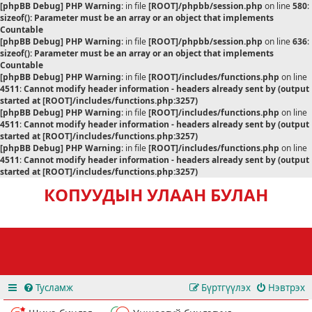
[phpBB Debug] PHP Warning
: in file
[ROOT]/phpbb/session.php
on line
580
:
sizeof(): Parameter must be an array or an object that implements
Countable
[phpBB Debug] PHP Warning
: in file
[ROOT]/phpbb/session.php
on line
636
:
sizeof(): Parameter must be an array or an object that implements
Countable
[phpBB Debug] PHP Warning
: in file
[ROOT]/includes/functions.php
on line
4511
:
Cannot modify header information - headers already sent by (output
started at [ROOT]/includes/functions.php:3257)
[phpBB Debug] PHP Warning
: in file
[ROOT]/includes/functions.php
on line
4511
:
Cannot modify header information - headers already sent by (output
started at [ROOT]/includes/functions.php:3257)
[phpBB Debug] PHP Warning
: in file
[ROOT]/includes/functions.php
on line
4511
:
Cannot modify header information - headers already sent by (output
started at [ROOT]/includes/functions.php:3257)
КОПУУДЫН УЛААН БУЛАН
Тусламж
Бүртгүүлэх
Нэвтрэх