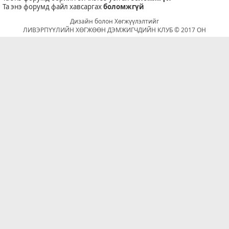
Та энэ форумд файл хавсаргах
боломжгүй
Дизайн болон Хөгжүүлэлтийг
ЛИВЭРПҮҮЛИЙН ХӨГЖӨӨН ДЭМЖИГЧДИЙН КЛУБ © 2017 ОН