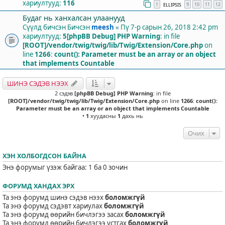
хариултууд:
116
1
9
10
11
12
ELLIPSIS
Будаг нь ханхалсан улаанууд
Сүүлд бичсэн Бичсэн
meesh
«
Пү 7-р сарын 26, 2018 2:42 pm
хариултууд:
5
[phpBB Debug] PHP Warning
: in file
[ROOT]/vendor/twig/twig/lib/Twig/Extension/Core.php
on
line
1266
:
count(): Parameter must be an array or an object
that implements Countable
ШИНЭ СЭДЭВ НЭЭХ
2 сэдэв
[phpBB Debug] PHP Warning
: in file
[ROOT]/vendor/twig/twig/lib/Twig/Extension/Core.php
on line
1266
:
count():
Parameter must be an array or an object that implements Countable
•
1
хуудасны
1
дахь нь
Очих
ХЭН ХОЛБОГДСОН БАЙНА
Энэ форумыг үзэж байгаа: 1 ба 0 зочин
ФОРУМД ХАНДАХ ЭРХ
Та энэ форумд шинэ сэдэв нээх
боломжгүй
Та энэ форумд сэдэвт хариулах
боломжгүй
Та энэ форумд өөрийн бичлэгээ засах
боломжгүй
Та энэ форумд өөрийн бичлэгээ устгах
боломжгүй