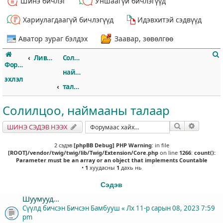
Шинэ бичлэг
Уншаагүй бичлэгүүд
Хариулагдаагүй бичлэгүүд
Идэвхитэй сэдвүүд
Аватор зураг бэлдэх
Заавар, зөвөлгөө
Ливэрпүүл
Солилцоо,
Форумын
наймааны
эхлэл
талаар
Солилцоо, наймааны талаар
т
Хайлт
Нарийвч
ШИНЭ СЭДЭВ НЭЭХ
2 сэдэв
[phpBB Debug] PHP Warning
: in file
[ROOT]/vendor/twig/twig/lib/Twig/Extension/Core.php
on line
1266
:
count():
Parameter must be an array or an object that implements Countable
•
1
хуудасны
1
дахь нь
Сэдэв
Шуумууд...
Сүүлд бичсэн Бичсэн
Бамбууш
«
Лх 11-р сарын 08, 2023 7:59
pm