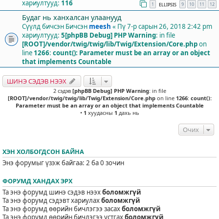
хариултууд:
116
1
9
10
11
12
ELLIPSIS
Будаг нь ханхалсан улаанууд
Сүүлд бичсэн Бичсэн
meesh
«
Пү 7-р сарын 26, 2018 2:42 pm
хариултууд:
5
[phpBB Debug] PHP Warning
: in file
[ROOT]/vendor/twig/twig/lib/Twig/Extension/Core.php
on
line
1266
:
count(): Parameter must be an array or an object
that implements Countable
ШИНЭ СЭДЭВ НЭЭХ
2 сэдэв
[phpBB Debug] PHP Warning
: in file
[ROOT]/vendor/twig/twig/lib/Twig/Extension/Core.php
on line
1266
:
count():
Parameter must be an array or an object that implements Countable
•
1
хуудасны
1
дахь нь
Очих
ХЭН ХОЛБОГДСОН БАЙНА
Энэ форумыг үзэж байгаа: 2 ба 0 зочин
ФОРУМД ХАНДАХ ЭРХ
Та энэ форумд шинэ сэдэв нээх
боломжгүй
Та энэ форумд сэдэвт хариулах
боломжгүй
Та энэ форумд өөрийн бичлэгээ засах
боломжгүй
Та энэ форумд өөрийн бичлэгээ устгах
боломжгүй