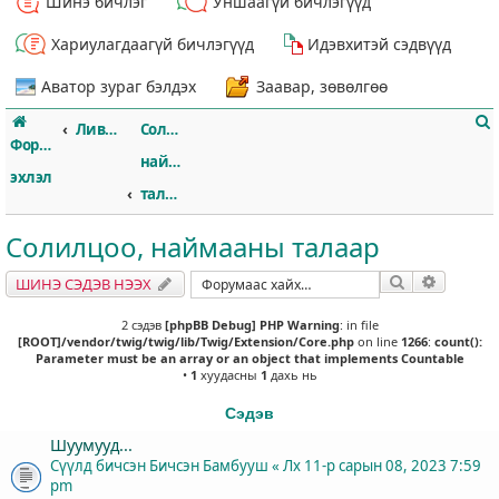
Шинэ бичлэг
Уншаагүй бичлэгүүд
Хариулагдаагүй бичлэгүүд
Идэвхитэй сэдвүүд
Аватор зураг бэлдэх
Заавар, зөвөлгөө
Ливэрпүүл
Солилцоо,
Форумын
наймааны
эхлэл
талаар
Солилцоо, наймааны талаар
т
Хайлт
Нарийвч
ШИНЭ СЭДЭВ НЭЭХ
2 сэдэв
[phpBB Debug] PHP Warning
: in file
[ROOT]/vendor/twig/twig/lib/Twig/Extension/Core.php
on line
1266
:
count():
Parameter must be an array or an object that implements Countable
•
1
хуудасны
1
дахь нь
Сэдэв
Шуумууд...
Сүүлд бичсэн Бичсэн
Бамбууш
«
Лх 11-р сарын 08, 2023 7:59
pm