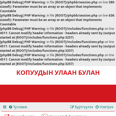
[phpBB Debug] PHP Warning
: in file
[ROOT]/phpbb/session.php
on line
580
:
sizeof(): Parameter must be an array or an object that implements
Countable
[phpBB Debug] PHP Warning
: in file
[ROOT]/phpbb/session.php
on line
636
:
sizeof(): Parameter must be an array or an object that implements
Countable
[phpBB Debug] PHP Warning
: in file
[ROOT]/includes/functions.php
on line
4511
:
Cannot modify header information - headers already sent by (output
started at [ROOT]/includes/functions.php:3257)
[phpBB Debug] PHP Warning
: in file
[ROOT]/includes/functions.php
on line
4511
:
Cannot modify header information - headers already sent by (output
started at [ROOT]/includes/functions.php:3257)
[phpBB Debug] PHP Warning
: in file
[ROOT]/includes/functions.php
on line
4511
:
Cannot modify header information - headers already sent by (output
started at [ROOT]/includes/functions.php:3257)
КОПУУДЫН УЛААН БУЛАН
Тусламж
Бүртгүүлэх
Нэвтрэх