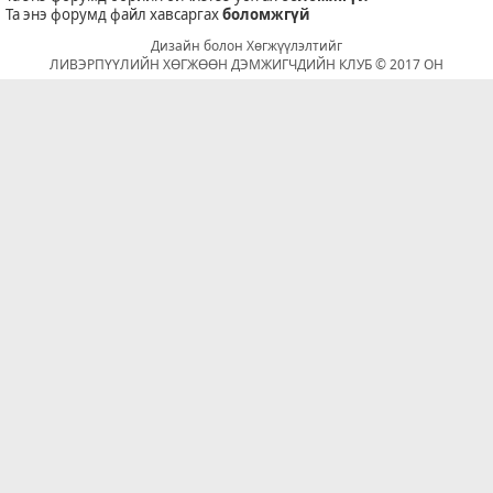
Та энэ форумд файл хавсаргах
боломжгүй
Дизайн болон Хөгжүүлэлтийг
ЛИВЭРПҮҮЛИЙН ХӨГЖӨӨН ДЭМЖИГЧДИЙН КЛУБ © 2017 ОН