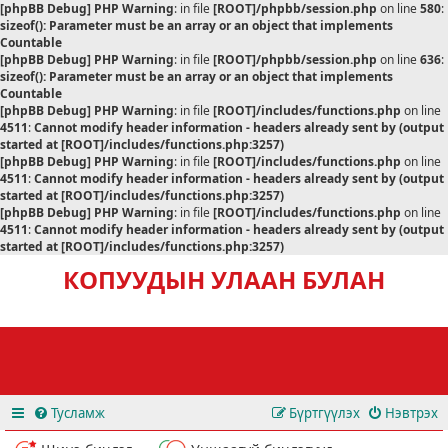
[phpBB Debug] PHP Warning
: in file
[ROOT]/phpbb/session.php
on line
580
:
sizeof(): Parameter must be an array or an object that implements
Countable
[phpBB Debug] PHP Warning
: in file
[ROOT]/phpbb/session.php
on line
636
:
sizeof(): Parameter must be an array or an object that implements
Countable
[phpBB Debug] PHP Warning
: in file
[ROOT]/includes/functions.php
on line
4511
:
Cannot modify header information - headers already sent by (output
started at [ROOT]/includes/functions.php:3257)
[phpBB Debug] PHP Warning
: in file
[ROOT]/includes/functions.php
on line
4511
:
Cannot modify header information - headers already sent by (output
started at [ROOT]/includes/functions.php:3257)
[phpBB Debug] PHP Warning
: in file
[ROOT]/includes/functions.php
on line
4511
:
Cannot modify header information - headers already sent by (output
started at [ROOT]/includes/functions.php:3257)
КОПУУДЫН УЛААН БУЛАН
Тусламж
Бүртгүүлэх
Нэвтрэх