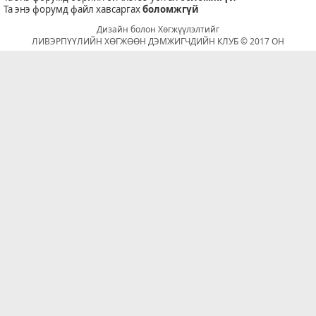
Та энэ форумд файл хавсаргах
боломжгүй
Дизайн болон Хөгжүүлэлтийг
ЛИВЭРПҮҮЛИЙН ХӨГЖӨӨН ДЭМЖИГЧДИЙН КЛУБ © 2017 ОН