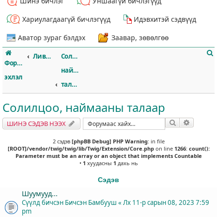
Шинэ бичлэг
Уншаагүй бичлэгүүд
Хариулагдаагүй бичлэгүүд
Идэвхитэй сэдвүүд
Аватор зураг бэлдэх
Заавар, зөвөлгөө
Ливэрпүүл
Солилцоо,
Форумын
наймааны
эхлэл
талаар
Солилцоо, наймааны талаар
т
Хайлт
Нарийвч
ШИНЭ СЭДЭВ НЭЭХ
2 сэдэв
[phpBB Debug] PHP Warning
: in file
[ROOT]/vendor/twig/twig/lib/Twig/Extension/Core.php
on line
1266
:
count():
Parameter must be an array or an object that implements Countable
•
1
хуудасны
1
дахь нь
Сэдэв
Шуумууд...
Сүүлд бичсэн Бичсэн
Бамбууш
«
Лх 11-р сарын 08, 2023 7:59
pm