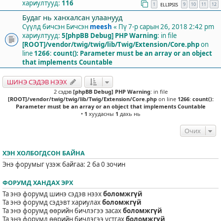
хариултууд:
116
1
9
10
11
12
ELLIPSIS
Будаг нь ханхалсан улаанууд
Сүүлд бичсэн Бичсэн
meesh
«
Пү 7-р сарын 26, 2018 2:42 pm
хариултууд:
5
[phpBB Debug] PHP Warning
: in file
[ROOT]/vendor/twig/twig/lib/Twig/Extension/Core.php
on
line
1266
:
count(): Parameter must be an array or an object
that implements Countable
ШИНЭ СЭДЭВ НЭЭХ
2 сэдэв
[phpBB Debug] PHP Warning
: in file
[ROOT]/vendor/twig/twig/lib/Twig/Extension/Core.php
on line
1266
:
count():
Parameter must be an array or an object that implements Countable
•
1
хуудасны
1
дахь нь
Очих
ХЭН ХОЛБОГДСОН БАЙНА
Энэ форумыг үзэж байгаа: 2 ба 0 зочин
ФОРУМД ХАНДАХ ЭРХ
Та энэ форумд шинэ сэдэв нээх
боломжгүй
Та энэ форумд сэдэвт хариулах
боломжгүй
Та энэ форумд өөрийн бичлэгээ засах
боломжгүй
Та энэ форумд өөрийн бичлэгээ устгах
боломжгүй