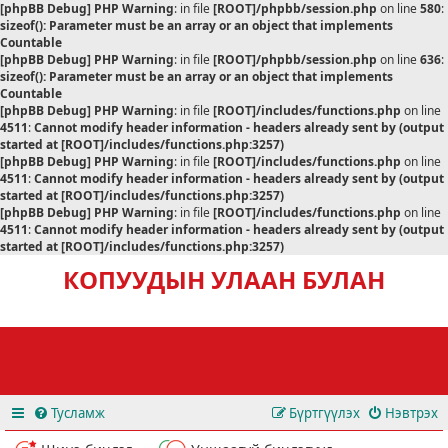
[phpBB Debug] PHP Warning
: in file
[ROOT]/phpbb/session.php
on line
580
:
sizeof(): Parameter must be an array or an object that implements
Countable
[phpBB Debug] PHP Warning
: in file
[ROOT]/phpbb/session.php
on line
636
:
sizeof(): Parameter must be an array or an object that implements
Countable
[phpBB Debug] PHP Warning
: in file
[ROOT]/includes/functions.php
on line
4511
:
Cannot modify header information - headers already sent by (output
started at [ROOT]/includes/functions.php:3257)
[phpBB Debug] PHP Warning
: in file
[ROOT]/includes/functions.php
on line
4511
:
Cannot modify header information - headers already sent by (output
started at [ROOT]/includes/functions.php:3257)
[phpBB Debug] PHP Warning
: in file
[ROOT]/includes/functions.php
on line
4511
:
Cannot modify header information - headers already sent by (output
started at [ROOT]/includes/functions.php:3257)
КОПУУДЫН УЛААН БУЛАН
Тусламж
Бүртгүүлэх
Нэвтрэх