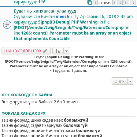
хариултууд:
116
1
9
10
11
12
ELLIPSIS
Будаг нь ханхалсан улаанууд
Сүүлд бичсэн Бичсэн
meesh
«
Пү 7-р сарын 26, 2018 2:42 pm
хариултууд:
5
[phpBB Debug] PHP Warning
: in file
[ROOT]/vendor/twig/twig/lib/Twig/Extension/Core.php
on
line
1266
:
count(): Parameter must be an array or an object
that implements Countable
ШИНЭ СЭДЭВ НЭЭХ
2 сэдэв
[phpBB Debug] PHP Warning
: in file
[ROOT]/vendor/twig/twig/lib/Twig/Extension/Core.php
on line
1266
:
count():
Parameter must be an array or an object that implements Countable
•
1
хуудасны
1
дахь нь
Очих
ХЭН ХОЛБОГДСОН БАЙНА
Энэ форумыг үзэж байгаа: 2 ба 0 зочин
ФОРУМД ХАНДАХ ЭРХ
Та энэ форумд шинэ сэдэв нээх
боломжгүй
Та энэ форумд сэдэвт хариулах
боломжгүй
Та энэ форумд өөрийн бичлэгээ засах
боломжгүй
Та энэ форумд өөрийн бичлэгээ устгах
боломжгүй