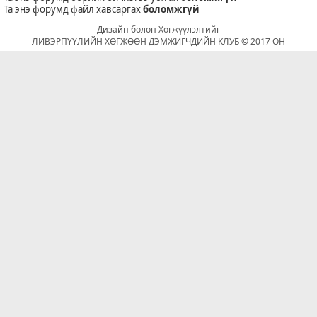
Та энэ форумд файл хавсаргах
боломжгүй
Дизайн болон Хөгжүүлэлтийг
ЛИВЭРПҮҮЛИЙН ХӨГЖӨӨН ДЭМЖИГЧДИЙН КЛУБ © 2017 ОН