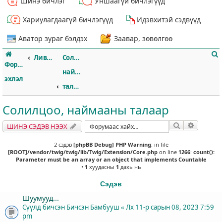
Шинэ бичлэг
Уншаагүй бичлэгүүд
Хариулагдаагүй бичлэгүүд
Идэвхитэй сэдвүүд
Аватор зураг бэлдэх
Заавар, зөвөлгөө
Ливэрпүүл
Солилцоо,
Форумын
наймааны
эхлэл
талаар
Солилцоо, наймааны талаар
т
Хайлт
Нарийвч
ШИНЭ СЭДЭВ НЭЭХ
2 сэдэв
[phpBB Debug] PHP Warning
: in file
[ROOT]/vendor/twig/twig/lib/Twig/Extension/Core.php
on line
1266
:
count():
Parameter must be an array or an object that implements Countable
•
1
хуудасны
1
дахь нь
Сэдэв
Шуумууд...
Сүүлд бичсэн Бичсэн
Бамбууш
«
Лх 11-р сарын 08, 2023 7:59
pm