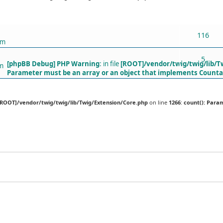
ХАРИУЛТУУД
116
pm
5
[phpBB Debug] PHP Warning
: in file
[ROOT]/vendor/twig/twig/lib/T
am
Parameter must be an array or an object that implements Counta
[ROOT]/vendor/twig/twig/lib/Twig/Extension/Core.php
on line
1266
:
count(): Para