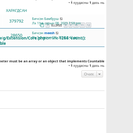
•
1
хуудасны
1
дахь нь
ХАРАГДСАН
СҮҮЛД БИЧСЭН
Бичсэн
Бамбууш
379792
Лх 11-р сарын 08, 2023 7:59 pm
1
8
9
10
11
12
ELLIPSIS
Бичсэн
meesh
28650
Пү 7-р сарын 26, 2018 2:42 pm
wig/Extension/Core.php
on line
1266
:
count():
ble
meter must be an array or an object that implements Countable
•
1
хуудасны
1
дахь нь
Очих