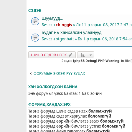
СЭДЭВ
Шуумууд...
Бичсэн
chinggis
» Лх 11-р сарын 08, 2017 2:47 
Будаг нь ханхалсан улаанууд
Бичсэн
otgonbatt
» Бя 1-р сарын 06, 2018 7:54 
ШИНЭ СЭДЭВ НЭЭХ
2 сэдэв
[phpBB Debug] PHP Warning
: in file
ФОРУМЫН ЭХЛЭЛ РҮҮ БУЦАХ
ХЭН ХОЛБОГДСОН БАЙНА
Энэ форумыг үзэж байгаа: 1 ба 0 зочин
ФОРУМД ХАНДАХ ЭРХ
Та энэ форумд шинэ сэдэв нээх
боломжгүй
Та энэ форумд сэдэвт хариулах
боломжгүй
Та энэ форумд өөрийн бичлэгээ засах
боломжгүй
Та энэ форумд өөрийн бичлэгээ устгах
боломжгүй
Та энэ форумд файл хавсаргах
боломжгүй