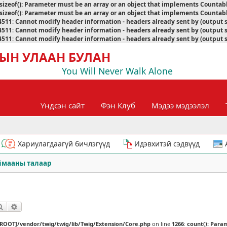
sizeof(): Parameter must be an array or an object that implements Countab
sizeof(): Parameter must be an array or an object that implements Countab
4511
:
Cannot modify header information - headers already sent by (output 
4511
:
Cannot modify header information - headers already sent by (output 
4511
:
Cannot modify header information - headers already sent by (output 
ЫН УЛААН БУЛАН
You Will Never Walk Alone
Үндсэн сайт
Фэн Клуб
Мэдээ мэдээлэл
Хариулагдаагүй бичлэгүүд
Идэвхитэй сэдвүүд
ймааны талаар
Хайлт
Нарийвчилсан хайлт
[ROOT]/vendor/twig/twig/lib/Twig/Extension/Core.php
on line
1266
:
count(): Para