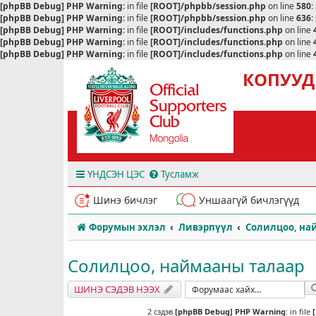
[phpBB Debug] PHP Warning
: in file
[ROOT]/phpbb/session.php
on line
580
:
[phpBB Debug] PHP Warning
: in file
[ROOT]/phpbb/session.php
on line
636
:
[phpBB Debug] PHP Warning
: in file
[ROOT]/includes/functions.php
on line
[phpBB Debug] PHP Warning
: in file
[ROOT]/includes/functions.php
on line
[phpBB Debug] PHP Warning
: in file
[ROOT]/includes/functions.php
on line
КОПУУД
ҮНДСЭН ЦЭС
Тусламж
Шинэ бичлэг
Уншаагүй бичлэгүүд
Форумын эхлэл
Ливэрпүүл
Солилцоо, на
Солилцоо, наймааны талаар
ШИНЭ СЭДЭВ НЭЭХ
2 сэдэв
[phpBB Debug] PHP Warning
: in file