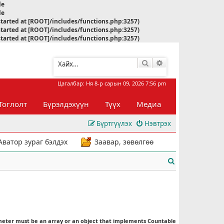
le
le
started at [ROOT]/includes/functions.php:3257)
started at [ROOT]/includes/functions.php:3257)
started at [ROOT]/includes/functions.php:3257)
Хайлт
Нарийвчилсан хай
Цагалбар: Ня 8-р сарын 09, 2026 7:56 pm
Тоглолт
Бүрэлдэхүүн
Түүх
Медиа
Бүртгүүлэх
Нэвтрэх
Аватор зураг бэлдэх
Заавар, зөвөлгөө
Х
а
й
л
meter must be an array or an object that implements Countable
т