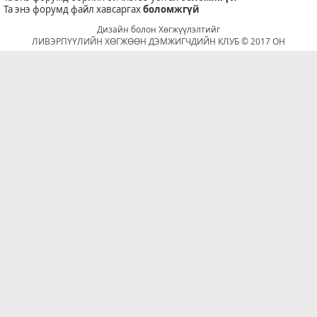
Та энэ форумд файл хавсаргах
боломжгүй
Дизайн болон Хөгжүүлэлтийг
ЛИВЭРПҮҮЛИЙН ХӨГЖӨӨН ДЭМЖИГЧДИЙН КЛУБ © 2017 ОН