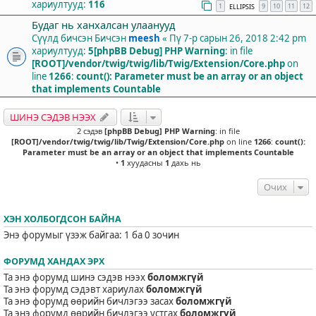
хариултууд:
116
1
9
10
11
12
ELLIPSIS
Будаг нь ханхалсан улаанууд
Сүүлд бичсэн Бичсэн
meesh
«
Пү 7-р сарын 26, 2018 2:42 pm
хариултууд:
5
[phpBB Debug] PHP Warning
: in file
[ROOT]/vendor/twig/twig/lib/Twig/Extension/Core.php
on
line
1266
:
count(): Parameter must be an array or an object
that implements Countable
ШИНЭ СЭДЭВ НЭЭХ
2 сэдэв
[phpBB Debug] PHP Warning
: in file
[ROOT]/vendor/twig/twig/lib/Twig/Extension/Core.php
on line
1266
:
count():
Parameter must be an array or an object that implements Countable
•
1
хуудасны
1
дахь нь
Очих
ХЭН ХОЛБОГДСОН БАЙНА
Энэ форумыг үзэж байгаа: 1 ба 0 зочин
ФОРУМД ХАНДАХ ЭРХ
Та энэ форумд шинэ сэдэв нээх
боломжгүй
Та энэ форумд сэдэвт хариулах
боломжгүй
Та энэ форумд өөрийн бичлэгээ засах
боломжгүй
Та энэ форумд өөрийн бичлэгээ устгах
боломжгүй