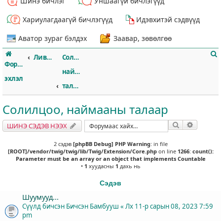
Шинэ бичлэг
Уншаагүй бичлэгүүд
Хариулагдаагүй бичлэгүүд
Идэвхитэй сэдвүүд
Аватор зураг бэлдэх
Заавар, зөвөлгөө
Ливэрпүүл
Солилцоо,
Форумын
наймааны
эхлэл
талаар
Солилцоо, наймааны талаар
т
Хайлт
Нарийвч
ШИНЭ СЭДЭВ НЭЭХ
2 сэдэв
[phpBB Debug] PHP Warning
: in file
[ROOT]/vendor/twig/twig/lib/Twig/Extension/Core.php
on line
1266
:
count():
Parameter must be an array or an object that implements Countable
•
1
хуудасны
1
дахь нь
Сэдэв
Шуумууд...
Сүүлд бичсэн Бичсэн
Бамбууш
«
Лх 11-р сарын 08, 2023 7:59
pm