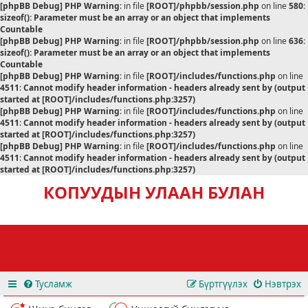
[phpBB Debug] PHP Warning
: in file
[ROOT]/phpbb/session.php
on line
580
:
sizeof(): Parameter must be an array or an object that implements
Countable
[phpBB Debug] PHP Warning
: in file
[ROOT]/phpbb/session.php
on line
636
:
sizeof(): Parameter must be an array or an object that implements
Countable
[phpBB Debug] PHP Warning
: in file
[ROOT]/includes/functions.php
on line
4511
:
Cannot modify header information - headers already sent by (output
started at [ROOT]/includes/functions.php:3257)
[phpBB Debug] PHP Warning
: in file
[ROOT]/includes/functions.php
on line
4511
:
Cannot modify header information - headers already sent by (output
started at [ROOT]/includes/functions.php:3257)
[phpBB Debug] PHP Warning
: in file
[ROOT]/includes/functions.php
on line
4511
:
Cannot modify header information - headers already sent by (output
started at [ROOT]/includes/functions.php:3257)
КОПУУДЫН УЛААН БУЛАН
Тусламж
Бүртгүүлэх
Нэвтрэх