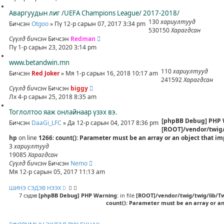
Аваргуудын лиг /UEFA Champions League/ 2017-2018/
130
хариултууд
Бичсэн
Otgoo
» Пү 12-р сарын 07, 2017 3:34 pm
530150
Харагдсан
Сүүлд бичсэн
Бичсэн
Redman
Пү 1-р сарын 23, 2020 3:14 pm
www.betandwin.mn
110
хариултууд
Бичсэн
Red Joker
» Мя 1-р сарын 16, 2018 10:17 am
241592
Харагдсан
Сүүлд бичсэн
Бичсэн
biggy
Лх 4-р сарын 25, 2018 8:35 am
Тоглолтоо яаж онлайнаар үзэх вэ.
[phpBB Debug] PHP
Бичсэн
DaaGi_LFC
» Да 12-р сарын 04, 2017 8:36 pm
[ROOT]/vendor/twig/
hp
on line
1266
:
count(): Parameter must be an array or an object that 
3
хариултууд
19085
Харагдсан
Сүүлд бичсэн
Бичсэн
Nemo
Мя 12-р сарын 05, 2017 11:13 am
ШИНЭ СЭДЭВ НЭЭХ
7 сэдэв
[phpBB Debug] PHP Warning
: in file
[ROOT]/vendor/twig/twig/lib/T
count(): Parameter must be an array or a