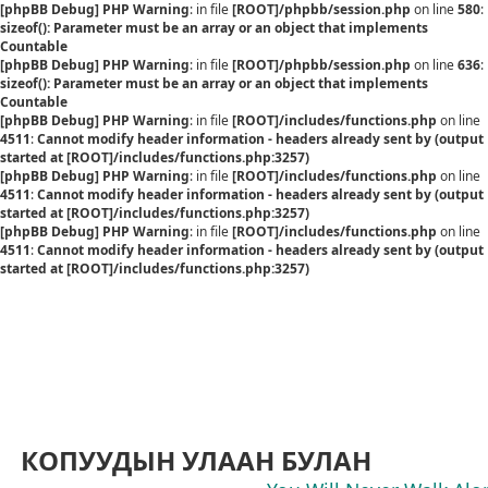
[phpBB Debug] PHP Warning
: in file
[ROOT]/phpbb/session.php
on line
580
:
sizeof(): Parameter must be an array or an object that implements
Countable
[phpBB Debug] PHP Warning
: in file
[ROOT]/phpbb/session.php
on line
636
:
sizeof(): Parameter must be an array or an object that implements
Countable
[phpBB Debug] PHP Warning
: in file
[ROOT]/includes/functions.php
on line
4511
:
Cannot modify header information - headers already sent by (output
started at [ROOT]/includes/functions.php:3257)
[phpBB Debug] PHP Warning
: in file
[ROOT]/includes/functions.php
on line
4511
:
Cannot modify header information - headers already sent by (output
started at [ROOT]/includes/functions.php:3257)
[phpBB Debug] PHP Warning
: in file
[ROOT]/includes/functions.php
on line
4511
:
Cannot modify header information - headers already sent by (output
started at [ROOT]/includes/functions.php:3257)
КОПУУДЫН УЛААН БУЛАН