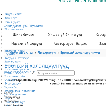
You Will Never Walk Alo
Үндсэн сайт
Фэн Клуб
Танилцуулга
Дүрэм журам
ҮНДСЭН ЦЭС
Тусламж
Үйл ажиллагаа
Хамтран ажиллах
Шинэ бичлэг
Уншаагүй бичлэгүүд
Хариу
Гишүүнээр элсэх
Мэдээ мэдээлэл
Идэвхитэй сэдвүүд
Аватор зураг бэлдэх
Заа
Ярилцлага
Нийтлэл
Хэвлэлийн тойм
Форумын эхлэл
Ливэрпүүл
Ерөнхий хэлэлцүүлгүүд
Шуумаас
Копуудын сэтгэгдэл
Зарлал, эвэнт
Ерөнхий хэлэлцүүлгүүд
Тоглолт
Тоглолтын хуваарь
Х
Н
ШИНЭ СЭДЭВ НЭЭХ
Лигийн хүснэгт
а
а
Тоглолтын тойм
й
р
Статистак
7 сэдэв
[phpBB Debug] PHP Warning
: in file
[ROOT]/vendor/twig/twig/lib/T
л
и
Бүрэлдэхүүн
count(): Parameter must be an array or a
т
й
Үндсэн баг
в
Зээлээр явсан тоглогчид
Сэдэв
ч
Дасгалжуулагчид
хариултууд
и
Түүх
л
Харагдсан
Цом, шагналууд
с
Сүүлд бичсэн
Хүндэт самбар