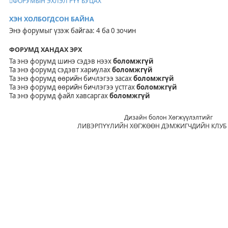
ФОРУМЫН ЭХЛЭЛ РҮҮ БУЦАХ
ХЭН ХОЛБОГДСОН БАЙНА
Энэ форумыг үзэж байгаа: 4 ба 0 зочин
ФОРУМД ХАНДАХ ЭРХ
Та энэ форумд шинэ сэдэв нээх
боломжгүй
Та энэ форумд сэдэвт хариулах
боломжгүй
Та энэ форумд өөрийн бичлэгээ засах
боломжгүй
Та энэ форумд өөрийн бичлэгээ устгах
боломжгүй
Та энэ форумд файл хавсаргах
боломжгүй
Дизайн болон Хөгжүүлэлтийг
ЛИВЭРПҮҮЛИЙН ХӨГЖӨӨН ДЭМЖИГЧДИЙН КЛУБ 