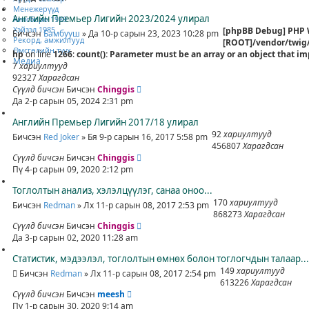
а
Менежерүүд
н
Английн Премьер Лигийн 2023/2024 улирал
Хилсборо 1989
х
Хэйзэл 1985
[phpBB Debug] PHP
Бичсэн
Бамбууш
» Да 10-р сарын 23, 2023 10:28 pm
а
Рекорд, амжилтууд
[ROOT]/vendor/twig/
й
Өмсгөлийн түүх
hp
on line
1266
:
count(): Parameter must be an array or an object that 
л
Медиа
7
хариултууд
т
92327
Харагдсан
Сүүлд бичсэн
Бичсэн
Chinggis
Да 2-р сарын 05, 2024 2:31 pm
Английн Премьер Лигийн 2017/18 улирал
92
хариултууд
Бичсэн
Red Joker
» Бя 9-р сарын 16, 2017 5:58 pm
456807
Харагдсан
Сүүлд бичсэн
Бичсэн
Chinggis
Пү 4-р сарын 09, 2020 2:12 pm
Тоглолтын анализ, хэлэлцүүлэг, санаа оноо...
170
хариултууд
Бичсэн
Redman
» Лх 11-р сарын 08, 2017 2:53 pm
868273
Харагдсан
Сүүлд бичсэн
Бичсэн
Chinggis
Да 3-р сарын 02, 2020 11:28 am
Статистик, мэдээлэл, тоглолтын өмнөх болон тоглогчдын талаар...
149
хариултууд
Бичсэн
Redman
» Лх 11-р сарын 08, 2017 2:54 pm
613226
Харагдсан
Сүүлд бичсэн
Бичсэн
meesh
Пү 1-р сарын 30, 2020 9:14 am