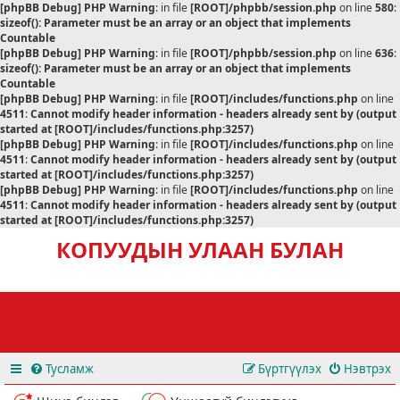
[phpBB Debug] PHP Warning
: in file
[ROOT]/phpbb/session.php
on line
580
:
sizeof(): Parameter must be an array or an object that implements
Countable
[phpBB Debug] PHP Warning
: in file
[ROOT]/phpbb/session.php
on line
636
:
sizeof(): Parameter must be an array or an object that implements
Countable
[phpBB Debug] PHP Warning
: in file
[ROOT]/includes/functions.php
on line
4511
:
Cannot modify header information - headers already sent by (output
started at [ROOT]/includes/functions.php:3257)
[phpBB Debug] PHP Warning
: in file
[ROOT]/includes/functions.php
on line
4511
:
Cannot modify header information - headers already sent by (output
started at [ROOT]/includes/functions.php:3257)
[phpBB Debug] PHP Warning
: in file
[ROOT]/includes/functions.php
on line
4511
:
Cannot modify header information - headers already sent by (output
started at [ROOT]/includes/functions.php:3257)
КОПУУДЫН УЛААН БУЛАН
Тусламж
Бүртгүүлэх
Нэвтрэх