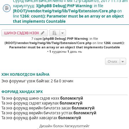
Сүүлд бичсэн Бичсэн
Nemo
«
Мя 12-р сарын 05, 2017 11:13 am
хариултууд:
3
[phpBB Debug] PHP Warning
: in file
[ROOT]/vendor/twig/twig/lib/Twig/Extension/Core.php
on
line
1266
:
count(): Parameter must be an array or an object
that implements Countable
ШИНЭ СЭДЭВ НЭЭХ
7 сэдэв
[phpBB Debug] PHP Warning
: in file
[ROOT]/vendor/twig/twig/lib/Twig/Extension/Core.php
on line
1266
:
count():
Parameter must be an array or an object that implements Countable
•
1
хуудасны
1
дахь нь
Очих
ХЭН ХОЛБОГДСОН БАЙНА
Энэ форумыг үзэж байгаа: 2 ба 0 зочин
ФОРУМД ХАНДАХ ЭРХ
Та энэ форумд шинэ сэдэв нээх
боломжгүй
Та энэ форумд сэдэвт хариулах
боломжгүй
Та энэ форумд өөрийн бичлэгээ засах
боломжгүй
Та энэ форумд өөрийн бичлэгээ устгах
боломжгүй
Та энэ форумд файл хавсаргах
боломжгүй
Дизайн болон Хөгжүүлэлтийг