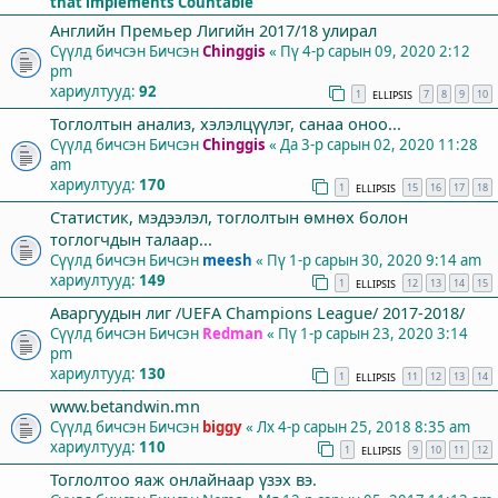
that implements Countable
Английн Премьер Лигийн 2017/18 улирал
Сүүлд бичсэн Бичсэн
Chinggis
«
Пү 4-р сарын 09, 2020 2:12
pm
хариултууд:
92
1
7
8
9
10
ELLIPSIS
Тоглолтын анализ, хэлэлцүүлэг, санаа оноо...
Сүүлд бичсэн Бичсэн
Chinggis
«
Да 3-р сарын 02, 2020 11:28
am
хариултууд:
170
1
15
16
17
18
ELLIPSIS
Статистик, мэдээлэл, тоглолтын өмнөх болон
тоглогчдын талаар...
Сүүлд бичсэн Бичсэн
meesh
«
Пү 1-р сарын 30, 2020 9:14 am
хариултууд:
149
1
12
13
14
15
ELLIPSIS
Аваргуудын лиг /UEFA Champions League/ 2017-2018/
Сүүлд бичсэн Бичсэн
Redman
«
Пү 1-р сарын 23, 2020 3:14
pm
хариултууд:
130
1
11
12
13
14
ELLIPSIS
www.betandwin.mn
Сүүлд бичсэн Бичсэн
biggy
«
Лх 4-р сарын 25, 2018 8:35 am
хариултууд:
110
1
9
10
11
12
ELLIPSIS
Тоглолтоо яаж онлайнаар үзэх вэ.