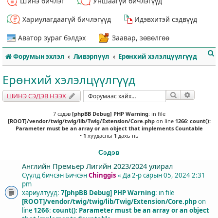
Шинэ бичлэг
Уншаагүй бичлэгүүд
Хариулагдаагүй бичлэгүүд
Идэвхитэй сэдвүүд
Аватор зураг бэлдэх
Заавар, зөвөлгөө
Форумын эхлэл
Ливэрпүүл
Ерөнхий хэлэлцүүлгүүд
Ерөнхий хэлэлцүүлгүүд
Хайлт
Нарийвч
ШИНЭ СЭДЭВ НЭЭХ
т
7 сэдэв
[phpBB Debug] PHP Warning
: in file
[ROOT]/vendor/twig/twig/lib/Twig/Extension/Core.php
on line
1266
:
count():
Parameter must be an array or an object that implements Countable
•
1
хуудасны
1
дахь нь
Сэдэв
Английн Премьер Лигийн 2023/2024 улирал
Сүүлд бичсэн Бичсэн
Chinggis
«
Да 2-р сарын 05, 2024 2:31
pm
хариултууд:
7
[phpBB Debug] PHP Warning
: in file
[ROOT]/vendor/twig/twig/lib/Twig/Extension/Core.php
on
line
1266
:
count(): Parameter must be an array or an object