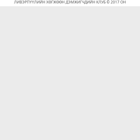
ЛИВЭРПҮҮЛИЙН ХӨГЖӨӨН ДЭМЖИГЧДИЙН КЛУБ © 2017 ОН