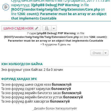
Сүүлд бичсэн Бичсэн
Nemo
«
Мя 12-р сарын 05, 2017 11:13 am
хариултууд:
3
[phpBB Debug] PHP Warning
: in file
[ROOT]/vendor/twig/twig/lib/Twig/Extension/Core.php
on
line
1266
:
count(): Parameter must be an array or an object
that implements Countable
ШИНЭ СЭДЭВ НЭЭХ
7 сэдэв
[phpBB Debug] PHP Warning
: in file
[ROOT]/vendor/twig/twig/lib/Twig/Extension/Core.php
on line
1266
:
count():
Parameter must be an array or an object that implements Countable
•
1
хуудасны
1
дахь нь
Очих
ХЭН ХОЛБОГДСОН БАЙНА
Энэ форумыг үзэж байгаа: 2 ба 0 зочин
ФОРУМД ХАНДАХ ЭРХ
Та энэ форумд шинэ сэдэв нээх
боломжгүй
Та энэ форумд сэдэвт хариулах
боломжгүй
Та энэ форумд өөрийн бичлэгээ засах
боломжгүй
Та энэ форумд өөрийн бичлэгээ устгах
боломжгүй
Та энэ форумд файл хавсаргах
боломжгүй
Дизайн болон Хөгжүүлэлтийг