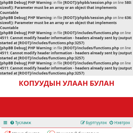
[phpBB Debug] PHP Warning
: in file
[ROOT]/phpbb/session.php
on line
580
:
sizeof(): Parameter must be an array or an object that implements
Countable
[phpBB Debug] PHP Warning
: in file
[ROOT]/phpbb/session.php
on line
636
:
sizeof(): Parameter must be an array or an object that implements
Countable
[phpBB Debug] PHP Warning
: in file
[ROOT]/includes/functions.php
on line
4511
:
Cannot modify header information - headers already sent by (output
started at [ROOT]/includes/functions.php:3257)
[phpBB Debug] PHP Warning
: in file
[ROOT]/includes/functions.php
on line
4511
:
Cannot modify header information - headers already sent by (output
started at [ROOT]/includes/functions.php:3257)
[phpBB Debug] PHP Warning
: in file
[ROOT]/includes/functions.php
on line
4511
:
Cannot modify header information - headers already sent by (output
started at [ROOT]/includes/functions.php:3257)
КОПУУДЫН УЛААН БУЛАН
Тусламж
Бүртгүүлэх
Нэвтрэх