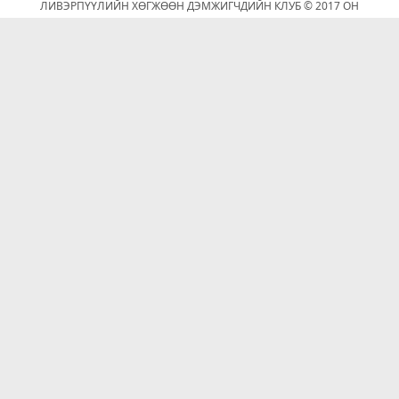
ЛИВЭРПҮҮЛИЙН ХӨГЖӨӨН ДЭМЖИГЧДИЙН КЛУБ © 2017 ОН