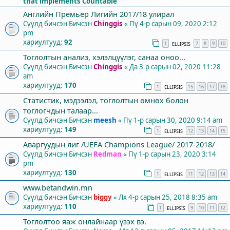
that implements Countable
Английн Премьер Лигийн 2017/18 улирал
Сүүлд бичсэн Бичсэн
Chinggis
«
Пү 4-р сарын 09, 2020 2:12
pm
хариултууд:
92
1
7
8
9
10
ELLIPSIS
Тоглолтын анализ, хэлэлцүүлэг, санаа оноо...
Сүүлд бичсэн Бичсэн
Chinggis
«
Да 3-р сарын 02, 2020 11:28
am
хариултууд:
170
1
15
16
17
18
ELLIPSIS
Статистик, мэдээлэл, тоглолтын өмнөх болон
тоглогчдын талаар...
Сүүлд бичсэн Бичсэн
meesh
«
Пү 1-р сарын 30, 2020 9:14 am
хариултууд:
149
1
12
13
14
15
ELLIPSIS
Аваргуудын лиг /UEFA Champions League/ 2017-2018/
Сүүлд бичсэн Бичсэн
Redman
«
Пү 1-р сарын 23, 2020 3:14
pm
хариултууд:
130
1
11
12
13
14
ELLIPSIS
www.betandwin.mn
Сүүлд бичсэн Бичсэн
biggy
«
Лх 4-р сарын 25, 2018 8:35 am
хариултууд:
110
1
9
10
11
12
ELLIPSIS
Тоглолтоо яаж онлайнаар үзэх вэ.