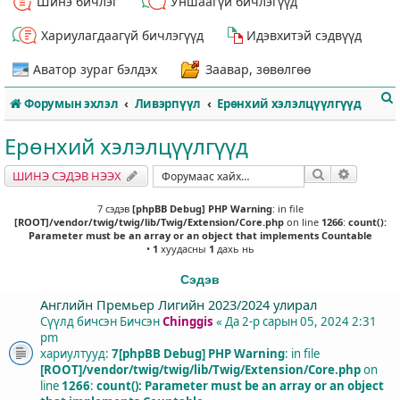
Шинэ бичлэг
Уншаагүй бичлэгүүд
Хариулагдаагүй бичлэгүүд
Идэвхитэй сэдвүүд
Аватор зураг бэлдэх
Заавар, зөвөлгөө
Форумын эхлэл
Ливэрпүүл
Ерөнхий хэлэлцүүлгүүд
Ерөнхий хэлэлцүүлгүүд
Хайлт
Нарийвч
ШИНЭ СЭДЭВ НЭЭХ
т
7 сэдэв
[phpBB Debug] PHP Warning
: in file
[ROOT]/vendor/twig/twig/lib/Twig/Extension/Core.php
on line
1266
:
count():
Parameter must be an array or an object that implements Countable
•
1
хуудасны
1
дахь нь
Сэдэв
Английн Премьер Лигийн 2023/2024 улирал
Сүүлд бичсэн Бичсэн
Chinggis
«
Да 2-р сарын 05, 2024 2:31
pm
хариултууд:
7
[phpBB Debug] PHP Warning
: in file
[ROOT]/vendor/twig/twig/lib/Twig/Extension/Core.php
on
line
1266
:
count(): Parameter must be an array or an object