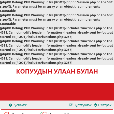
[phpBB Debug] PHP Warning
: in file
[ROOT]/phpbb/session.php
on line
580
:
sizeof(): Parameter must be an array or an object that implements
Countable
[phpBB Debug] PHP Warning
: in file
[ROOT]/phpbb/session.php
on line
636
:
sizeof(): Parameter must be an array or an object that implements
Countable
[phpBB Debug] PHP Warning
: in file
[ROOT]/includes/functions.php
on line
4511
:
Cannot modify header information - headers already sent by (output
started at [ROOT]/includes/functions.php:3257)
[phpBB Debug] PHP Warning
: in file
[ROOT]/includes/functions.php
on line
4511
:
Cannot modify header information - headers already sent by (output
started at [ROOT]/includes/functions.php:3257)
[phpBB Debug] PHP Warning
: in file
[ROOT]/includes/functions.php
on line
4511
:
Cannot modify header information - headers already sent by (output
started at [ROOT]/includes/functions.php:3257)
КОПУУДЫН УЛААН БУЛАН
Тусламж
Бүртгүүлэх
Нэвтрэх