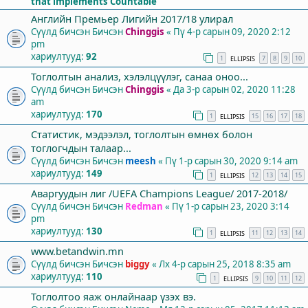
that implements Countable
Английн Премьер Лигийн 2017/18 улирал
Сүүлд бичсэн Бичсэн
Chinggis
«
Пү 4-р сарын 09, 2020 2:12
pm
хариултууд:
92
1
7
8
9
10
ELLIPSIS
Тоглолтын анализ, хэлэлцүүлэг, санаа оноо...
Сүүлд бичсэн Бичсэн
Chinggis
«
Да 3-р сарын 02, 2020 11:28
am
хариултууд:
170
1
15
16
17
18
ELLIPSIS
Статистик, мэдээлэл, тоглолтын өмнөх болон
тоглогчдын талаар...
Сүүлд бичсэн Бичсэн
meesh
«
Пү 1-р сарын 30, 2020 9:14 am
хариултууд:
149
1
12
13
14
15
ELLIPSIS
Аваргуудын лиг /UEFA Champions League/ 2017-2018/
Сүүлд бичсэн Бичсэн
Redman
«
Пү 1-р сарын 23, 2020 3:14
pm
хариултууд:
130
1
11
12
13
14
ELLIPSIS
www.betandwin.mn
Сүүлд бичсэн Бичсэн
biggy
«
Лх 4-р сарын 25, 2018 8:35 am
хариултууд:
110
1
9
10
11
12
ELLIPSIS
Тоглолтоо яаж онлайнаар үзэх вэ.