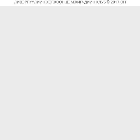
ЛИВЭРПҮҮЛИЙН ХӨГЖӨӨН ДЭМЖИГЧДИЙН КЛУБ © 2017 ОН