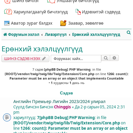
Шинэ бичлэг
Уншаагүй бичлэгүүд
Хариулагдаагүй бичлэгүүд
Идэвхитэй сэдвүүд
Аватор зураг бэлдэх
Заавар, зөвөлгөө
Форумын эхлэл
Ливэрпүүл
Ерөнхий хэлэлцүүлгүүд
Ерөнхий хэлэлцүүлгүүд
Хайлт
Нарийвч
ШИНЭ СЭДЭВ НЭЭХ
т
7 сэдэв
[phpBB Debug] PHP Warning
: in file
[ROOT]/vendor/twig/twig/lib/Twig/Extension/Core.php
on line
1266
:
count():
Parameter must be an array or an object that implements Countable
•
1
хуудасны
1
дахь нь
Сэдэв
Английн Премьер Лигийн 2023/2024 улирал
Сүүлд бичсэн Бичсэн
Chinggis
«
Да 2-р сарын 05, 2024 2:31
pm
хариултууд:
7
[phpBB Debug] PHP Warning
: in file
[ROOT]/vendor/twig/twig/lib/Twig/Extension/Core.php
on
line
1266
:
count(): Parameter must be an array or an object