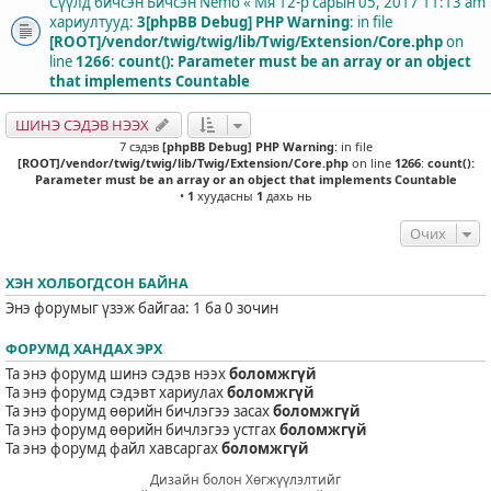
Сүүлд бичсэн Бичсэн
Nemo
«
Мя 12-р сарын 05, 2017 11:13 am
хариултууд:
3
[phpBB Debug] PHP Warning
: in file
[ROOT]/vendor/twig/twig/lib/Twig/Extension/Core.php
on
line
1266
:
count(): Parameter must be an array or an object
that implements Countable
ШИНЭ СЭДЭВ НЭЭХ
7 сэдэв
[phpBB Debug] PHP Warning
: in file
[ROOT]/vendor/twig/twig/lib/Twig/Extension/Core.php
on line
1266
:
count():
Parameter must be an array or an object that implements Countable
•
1
хуудасны
1
дахь нь
Очих
ХЭН ХОЛБОГДСОН БАЙНА
Энэ форумыг үзэж байгаа: 1 ба 0 зочин
ФОРУМД ХАНДАХ ЭРХ
Та энэ форумд шинэ сэдэв нээх
боломжгүй
Та энэ форумд сэдэвт хариулах
боломжгүй
Та энэ форумд өөрийн бичлэгээ засах
боломжгүй
Та энэ форумд өөрийн бичлэгээ устгах
боломжгүй
Та энэ форумд файл хавсаргах
боломжгүй
Дизайн болон Хөгжүүлэлтийг