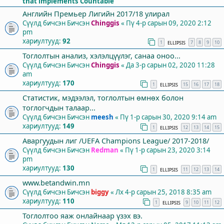
that implements Countable
Английн Премьер Лигийн 2017/18 улирал
Сүүлд бичсэн Бичсэн
Chinggis
«
Пү 4-р сарын 09, 2020 2:12
pm
хариултууд:
92
1
7
8
9
10
ELLIPSIS
Тоглолтын анализ, хэлэлцүүлэг, санаа оноо...
Сүүлд бичсэн Бичсэн
Chinggis
«
Да 3-р сарын 02, 2020 11:28
am
хариултууд:
170
1
15
16
17
18
ELLIPSIS
Статистик, мэдээлэл, тоглолтын өмнөх болон
тоглогчдын талаар...
Сүүлд бичсэн Бичсэн
meesh
«
Пү 1-р сарын 30, 2020 9:14 am
хариултууд:
149
1
12
13
14
15
ELLIPSIS
Аваргуудын лиг /UEFA Champions League/ 2017-2018/
Сүүлд бичсэн Бичсэн
Redman
«
Пү 1-р сарын 23, 2020 3:14
pm
хариултууд:
130
1
11
12
13
14
ELLIPSIS
www.betandwin.mn
Сүүлд бичсэн Бичсэн
biggy
«
Лх 4-р сарын 25, 2018 8:35 am
хариултууд:
110
1
9
10
11
12
ELLIPSIS
Тоглолтоо яаж онлайнаар үзэх вэ.