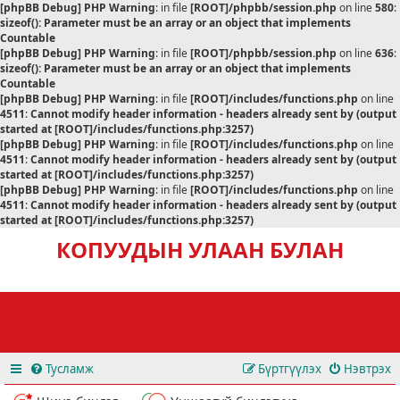
[phpBB Debug] PHP Warning
: in file
[ROOT]/phpbb/session.php
on line
580
:
sizeof(): Parameter must be an array or an object that implements
Countable
[phpBB Debug] PHP Warning
: in file
[ROOT]/phpbb/session.php
on line
636
:
sizeof(): Parameter must be an array or an object that implements
Countable
[phpBB Debug] PHP Warning
: in file
[ROOT]/includes/functions.php
on line
4511
:
Cannot modify header information - headers already sent by (output
started at [ROOT]/includes/functions.php:3257)
[phpBB Debug] PHP Warning
: in file
[ROOT]/includes/functions.php
on line
4511
:
Cannot modify header information - headers already sent by (output
started at [ROOT]/includes/functions.php:3257)
[phpBB Debug] PHP Warning
: in file
[ROOT]/includes/functions.php
on line
4511
:
Cannot modify header information - headers already sent by (output
started at [ROOT]/includes/functions.php:3257)
КОПУУДЫН УЛААН БУЛАН
Тусламж
Бүртгүүлэх
Нэвтрэх