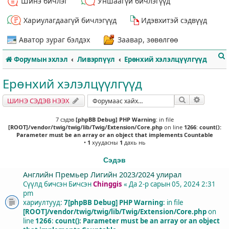
Шинэ бичлэг
Уншаагүй бичлэгүүд
Хариулагдаагүй бичлэгүүд
Идэвхитэй сэдвүүд
Аватор зураг бэлдэх
Заавар, зөвөлгөө
Форумын эхлэл
Ливэрпүүл
Ерөнхий хэлэлцүүлгүүд
Ерөнхий хэлэлцүүлгүүд
Хайлт
Нарийвч
ШИНЭ СЭДЭВ НЭЭХ
т
7 сэдэв
[phpBB Debug] PHP Warning
: in file
[ROOT]/vendor/twig/twig/lib/Twig/Extension/Core.php
on line
1266
:
count():
Parameter must be an array or an object that implements Countable
•
1
хуудасны
1
дахь нь
Сэдэв
Английн Премьер Лигийн 2023/2024 улирал
Сүүлд бичсэн Бичсэн
Chinggis
«
Да 2-р сарын 05, 2024 2:31
pm
хариултууд:
7
[phpBB Debug] PHP Warning
: in file
[ROOT]/vendor/twig/twig/lib/Twig/Extension/Core.php
on
line
1266
:
count(): Parameter must be an array or an object