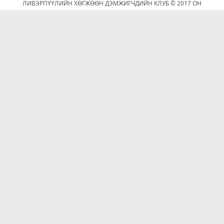
ЛИВЭРПҮҮЛИЙН ХӨГЖӨӨН ДЭМЖИГЧДИЙН КЛУБ © 2017 ОН