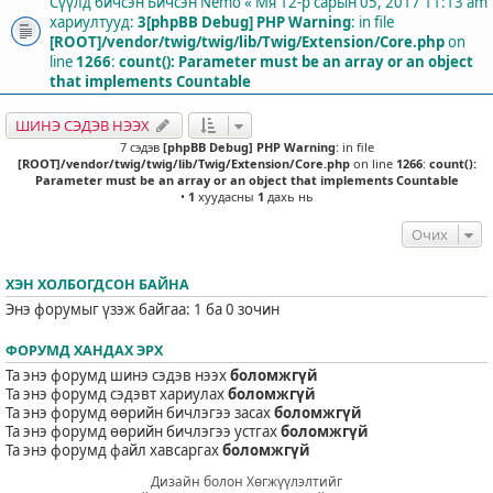
Сүүлд бичсэн Бичсэн
Nemo
«
Мя 12-р сарын 05, 2017 11:13 am
хариултууд:
3
[phpBB Debug] PHP Warning
: in file
[ROOT]/vendor/twig/twig/lib/Twig/Extension/Core.php
on
line
1266
:
count(): Parameter must be an array or an object
that implements Countable
ШИНЭ СЭДЭВ НЭЭХ
7 сэдэв
[phpBB Debug] PHP Warning
: in file
[ROOT]/vendor/twig/twig/lib/Twig/Extension/Core.php
on line
1266
:
count():
Parameter must be an array or an object that implements Countable
•
1
хуудасны
1
дахь нь
Очих
ХЭН ХОЛБОГДСОН БАЙНА
Энэ форумыг үзэж байгаа: 1 ба 0 зочин
ФОРУМД ХАНДАХ ЭРХ
Та энэ форумд шинэ сэдэв нээх
боломжгүй
Та энэ форумд сэдэвт хариулах
боломжгүй
Та энэ форумд өөрийн бичлэгээ засах
боломжгүй
Та энэ форумд өөрийн бичлэгээ устгах
боломжгүй
Та энэ форумд файл хавсаргах
боломжгүй
Дизайн болон Хөгжүүлэлтийг