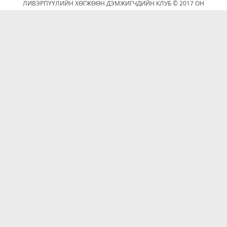
ЛИВЭРПҮҮЛИЙН ХӨГЖӨӨН ДЭМЖИГЧДИЙН КЛУБ © 2017 ОН