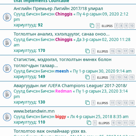
that implements Countable
Английн Премьер Лигийн 2017/18 улирал
Сүүлд бичсэн Бичсэн
Chinggis
«
Пү 4-р сарын 09, 2020 2:12
pm
хариултууд:
92
1
7
8
9
10
ELLIPSIS
Тоглолтын анализ, хэлэлцүүлэг, санаа оноо...
Сүүлд бичсэн Бичсэн
Chinggis
«
Да 3-р сарын 02, 2020 11:28
am
хариултууд:
170
1
15
16
17
18
ELLIPSIS
Статистик, мэдээлэл, тоглолтын өмнөх болон
тоглогчдын талаар...
Сүүлд бичсэн Бичсэн
meesh
«
Пү 1-р сарын 30, 2020 9:14 am
хариултууд:
149
1
12
13
14
15
ELLIPSIS
Аваргуудын лиг /UEFA Champions League/ 2017-2018/
Сүүлд бичсэн Бичсэн
Redman
«
Пү 1-р сарын 23, 2020 3:14
pm
хариултууд:
130
1
11
12
13
14
ELLIPSIS
www.betandwin.mn
Сүүлд бичсэн Бичсэн
biggy
«
Лх 4-р сарын 25, 2018 8:35 am
хариултууд:
110
1
9
10
11
12
ELLIPSIS
Тоглолтоо яаж онлайнаар үзэх вэ.