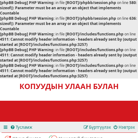
[phpBB Debug] PHP Warning
: in file
[ROOT]/phpbb/session.php
on line
580
:
sizeof(): Parameter must be an array or an object that implements
Countable
[phpBB Debug] PHP Warning
: in file
[ROOT]/phpbb/session.php
on line
636
:
sizeof(): Parameter must be an array or an object that implements
Countable
[phpBB Debug] PHP Warning
: in file
[ROOT]/includes/functions.php
on line
4511
:
Cannot modify header information - headers already sent by (output
started at [ROOT]/includes/functions.php:3257)
[phpBB Debug] PHP Warning
: in file
[ROOT]/includes/functions.php
on line
4511
:
Cannot modify header information - headers already sent by (output
started at [ROOT]/includes/functions.php:3257)
[phpBB Debug] PHP Warning
: in file
[ROOT]/includes/functions.php
on line
4511
:
Cannot modify header information - headers already sent by (output
started at [ROOT]/includes/functions.php:3257)
КОПУУДЫН УЛААН БУЛАН
Тусламж
Бүртгүүлэх
Нэвтрэх