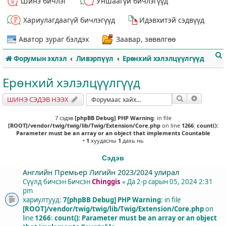
Шинэ бичлэг
Уншаагүй бичлэгүүд
Хариулагдаагүй бичлэгүүд
Идэвхитэй сэдвүүд
Аватор зураг бэлдэх
Заавар, зөвөлгөө
Форумын эхлэл
Ливэрпүүл
Ерөнхий хэлэлцүүлгүүд
Ерөнхий хэлэлцүүлгүүд
Хайлт
Нарийвч
ШИНЭ СЭДЭВ НЭЭХ
т
7 сэдэв
[phpBB Debug] PHP Warning
: in file
[ROOT]/vendor/twig/twig/lib/Twig/Extension/Core.php
on line
1266
:
count():
Parameter must be an array or an object that implements Countable
•
1
хуудасны
1
дахь нь
Сэдэв
Английн Премьер Лигийн 2023/2024 улирал
Сүүлд бичсэн Бичсэн
Chinggis
«
Да 2-р сарын 05, 2024 2:31
pm
хариултууд:
7
[phpBB Debug] PHP Warning
: in file
[ROOT]/vendor/twig/twig/lib/Twig/Extension/Core.php
on
line
1266
:
count(): Parameter must be an array or an object