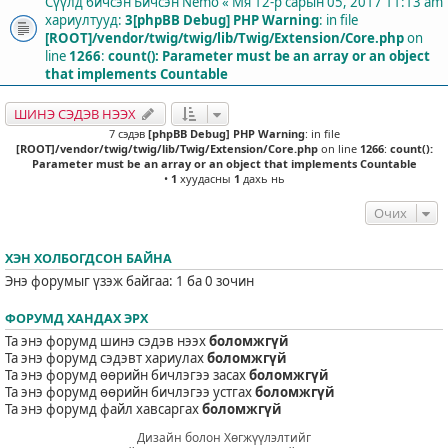
Сүүлд бичсэн Бичсэн
Nemo
«
Мя 12-р сарын 05, 2017 11:13 am
хариултууд:
3
[phpBB Debug] PHP Warning
: in file
[ROOT]/vendor/twig/twig/lib/Twig/Extension/Core.php
on
line
1266
:
count(): Parameter must be an array or an object
that implements Countable
ШИНЭ СЭДЭВ НЭЭХ
7 сэдэв
[phpBB Debug] PHP Warning
: in file
[ROOT]/vendor/twig/twig/lib/Twig/Extension/Core.php
on line
1266
:
count():
Parameter must be an array or an object that implements Countable
•
1
хуудасны
1
дахь нь
Очих
ХЭН ХОЛБОГДСОН БАЙНА
Энэ форумыг үзэж байгаа: 1 ба 0 зочин
ФОРУМД ХАНДАХ ЭРХ
Та энэ форумд шинэ сэдэв нээх
боломжгүй
Та энэ форумд сэдэвт хариулах
боломжгүй
Та энэ форумд өөрийн бичлэгээ засах
боломжгүй
Та энэ форумд өөрийн бичлэгээ устгах
боломжгүй
Та энэ форумд файл хавсаргах
боломжгүй
Дизайн болон Хөгжүүлэлтийг