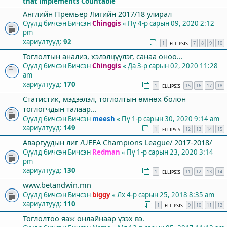
that implements Countable
Английн Премьер Лигийн 2017/18 улирал
Сүүлд бичсэн Бичсэн
Chinggis
«
Пү 4-р сарын 09, 2020 2:12
pm
хариултууд:
92
1
7
8
9
10
ELLIPSIS
Тоглолтын анализ, хэлэлцүүлэг, санаа оноо...
Сүүлд бичсэн Бичсэн
Chinggis
«
Да 3-р сарын 02, 2020 11:28
am
хариултууд:
170
1
15
16
17
18
ELLIPSIS
Статистик, мэдээлэл, тоглолтын өмнөх болон
тоглогчдын талаар...
Сүүлд бичсэн Бичсэн
meesh
«
Пү 1-р сарын 30, 2020 9:14 am
хариултууд:
149
1
12
13
14
15
ELLIPSIS
Аваргуудын лиг /UEFA Champions League/ 2017-2018/
Сүүлд бичсэн Бичсэн
Redman
«
Пү 1-р сарын 23, 2020 3:14
pm
хариултууд:
130
1
11
12
13
14
ELLIPSIS
www.betandwin.mn
Сүүлд бичсэн Бичсэн
biggy
«
Лх 4-р сарын 25, 2018 8:35 am
хариултууд:
110
1
9
10
11
12
ELLIPSIS
Тоглолтоо яаж онлайнаар үзэх вэ.