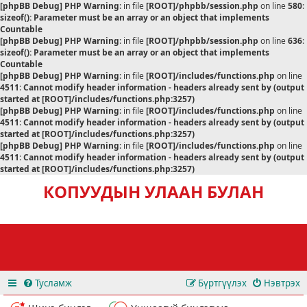
[phpBB Debug] PHP Warning
: in file
[ROOT]/phpbb/session.php
on line
580
:
sizeof(): Parameter must be an array or an object that implements
Countable
[phpBB Debug] PHP Warning
: in file
[ROOT]/phpbb/session.php
on line
636
:
sizeof(): Parameter must be an array or an object that implements
Countable
[phpBB Debug] PHP Warning
: in file
[ROOT]/includes/functions.php
on line
4511
:
Cannot modify header information - headers already sent by (output
started at [ROOT]/includes/functions.php:3257)
[phpBB Debug] PHP Warning
: in file
[ROOT]/includes/functions.php
on line
4511
:
Cannot modify header information - headers already sent by (output
started at [ROOT]/includes/functions.php:3257)
[phpBB Debug] PHP Warning
: in file
[ROOT]/includes/functions.php
on line
4511
:
Cannot modify header information - headers already sent by (output
started at [ROOT]/includes/functions.php:3257)
КОПУУДЫН УЛААН БУЛАН
Тусламж
Бүртгүүлэх
Нэвтрэх