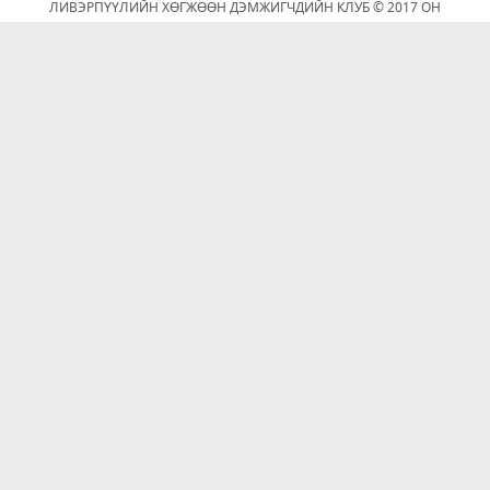
ЛИВЭРПҮҮЛИЙН ХӨГЖӨӨН ДЭМЖИГЧДИЙН КЛУБ © 2017 ОН