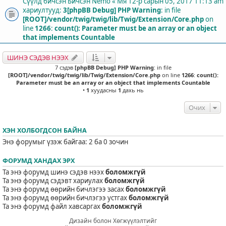
Сүүлд бичсэн Бичсэн
Nemo
«
Мя 12-р сарын 05, 2017 11:13 am
хариултууд:
3
[phpBB Debug] PHP Warning
: in file
[ROOT]/vendor/twig/twig/lib/Twig/Extension/Core.php
on
line
1266
:
count(): Parameter must be an array or an object
that implements Countable
ШИНЭ СЭДЭВ НЭЭХ
7 сэдэв
[phpBB Debug] PHP Warning
: in file
[ROOT]/vendor/twig/twig/lib/Twig/Extension/Core.php
on line
1266
:
count():
Parameter must be an array or an object that implements Countable
•
1
хуудасны
1
дахь нь
Очих
ХЭН ХОЛБОГДСОН БАЙНА
Энэ форумыг үзэж байгаа: 2 ба 0 зочин
ФОРУМД ХАНДАХ ЭРХ
Та энэ форумд шинэ сэдэв нээх
боломжгүй
Та энэ форумд сэдэвт хариулах
боломжгүй
Та энэ форумд өөрийн бичлэгээ засах
боломжгүй
Та энэ форумд өөрийн бичлэгээ устгах
боломжгүй
Та энэ форумд файл хавсаргах
боломжгүй
Дизайн болон Хөгжүүлэлтийг