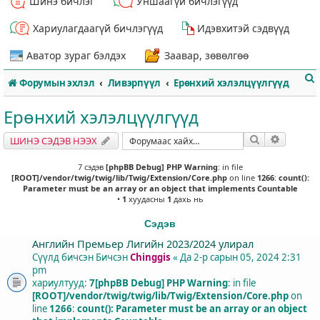
Шинэ бичлэг
Уншаагүй бичлэгүүд
Хариулагдаагүй бичлэгүүд
Идэвхитэй сэдвүүд
Аватор зураг бэлдэх
Заавар, зөвөлгөө
Форумын эхлэл
Ливэрпүүл
Ерөнхий хэлэлцүүлгүүд
Ерөнхий хэлэлцүүлгүүд
Хайлт
Нарийвч
ШИНЭ СЭДЭВ НЭЭХ
т
7 сэдэв
[phpBB Debug] PHP Warning
: in file
[ROOT]/vendor/twig/twig/lib/Twig/Extension/Core.php
on line
1266
:
count():
Parameter must be an array or an object that implements Countable
•
1
хуудасны
1
дахь нь
Сэдэв
Английн Премьер Лигийн 2023/2024 улирал
Сүүлд бичсэн Бичсэн
Chinggis
«
Да 2-р сарын 05, 2024 2:31
pm
хариултууд:
7
[phpBB Debug] PHP Warning
: in file
[ROOT]/vendor/twig/twig/lib/Twig/Extension/Core.php
on
line
1266
:
count(): Parameter must be an array or an object