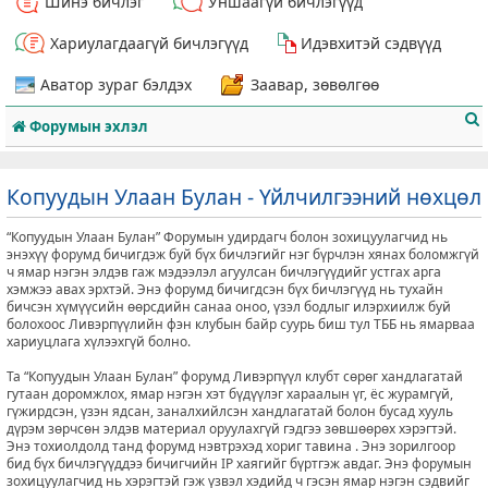
Шинэ бичлэг
Уншаагүй бичлэгүүд
Хариулагдаагүй бичлэгүүд
Идэвхитэй сэдвүүд
Аватор зураг бэлдэх
Заавар, зөвөлгөө
Форумын эхлэл
Копуудын Улаан Булан - Үйлчилгээний нөхцөл
“Копуудын Улаан Булан” Форумын удирдагч болон зохицуулагчид нь
т
энэхүү форумд бичигдэж буй бүх бичлэгийг нэг бүрчлэн хянах боломжгүй
ч ямар нэгэн элдэв гаж мэдээлэл агуулсан бичлэгүүдийг устгах арга
хэмжээ авах эрхтэй. Энэ форумд бичигдсэн бүх бичлэгүүд нь тухайн
бичсэн хүмүүсийн өөрсдийн санаа оноо, үзэл бодлыг илэрхиилж буй
болохоос Ливэрпүүлийн фэн клубын байр суурь биш тул ТББ нь ямарваа
хариуцлага хүлээхгүй болно.
Та “Копуудын Улаан Булан” форумд Ливэрпүүл клубт сөрөг хандлагатай
гутаан доромжлох, ямар нэгэн хэт бүдүүлэг хараалын үг, ёс журамгүй,
гүжирдсэн, үзэн ядсан, заналхийлсэн хандлагатай болон бусад хууль
дүрэм зөрчсөн элдэв материал оруулахгүй гэдгээ зөвшөөрөх хэрэгтэй.
Энэ тохиолдолд танд форумд нэвтрэхэд хориг тавина . Энэ зорилгоор
бид бүх бичлэгүүддээ бичигчийн IP хаягийг бүртгэж авдаг. Энэ форумын
зохицуулагчид нь хэрэгтэй гэж үзвэл хэдийд ч гэсэн ямар нэгэн сэдвийг