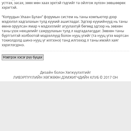
устгах, засах, зөөх мөн хаах эрхтэй гэдгийг та ойлгож хүлээн зөвшөөрөх
хэрэгтэй.
“Копуудын Улаан Булан” форумын систем нь таны компьютер дээр
мэдээлэл хадгалахын тулд күүкий ашигладаг. Эдгээр күүкийнүүд нь таны
өмнө оруулсан ямар ч мэдээллийг агуулахгүй бөгөөд эдгээр нь зөвхөн
таны үзэх нөхцөлийг сажруулахын тулд л хадгадалагддаг. Зөвхөн таны
бүртгэлтэй холбоотой мэдээллүүд болон нууц үгийг (та нууц үгээ мартсан
тохиолдолд шинэ нууц үг илгээнэ) танд илгээхэд л таны имэйл хаяг
хэрэглэгдэнэ.
Нэвтрэх хэсэг рүү буцах
Дизайн болон Хөгжүүлэлтийг
ЛИВЭРПҮҮЛИЙН ХӨГЖӨӨН ДЭМЖИГЧДИЙН КЛУБ © 2017 ОН