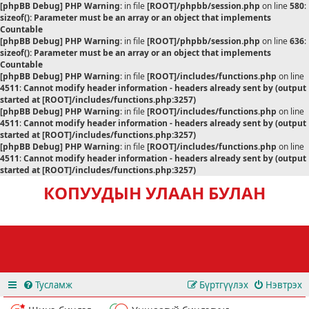
[phpBB Debug] PHP Warning
: in file
[ROOT]/phpbb/session.php
on line
580
:
sizeof(): Parameter must be an array or an object that implements
Countable
[phpBB Debug] PHP Warning
: in file
[ROOT]/phpbb/session.php
on line
636
:
sizeof(): Parameter must be an array or an object that implements
Countable
[phpBB Debug] PHP Warning
: in file
[ROOT]/includes/functions.php
on line
4511
:
Cannot modify header information - headers already sent by (output
started at [ROOT]/includes/functions.php:3257)
[phpBB Debug] PHP Warning
: in file
[ROOT]/includes/functions.php
on line
4511
:
Cannot modify header information - headers already sent by (output
started at [ROOT]/includes/functions.php:3257)
[phpBB Debug] PHP Warning
: in file
[ROOT]/includes/functions.php
on line
4511
:
Cannot modify header information - headers already sent by (output
started at [ROOT]/includes/functions.php:3257)
КОПУУДЫН УЛААН БУЛАН
Тусламж
Бүртгүүлэх
Нэвтрэх