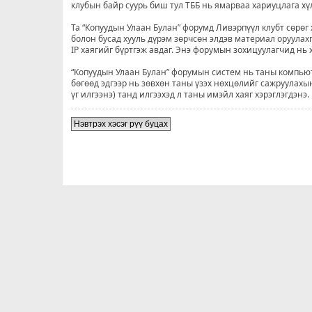
клубын байр суурь биш тул ТББ нь ямарваа хариуцлага хү
Та “Копуудын Улаан Булан” форумд Ливэрпүүл клубт сөрөг 
болон бусад хууль дүрэм зөрчсөн элдэв материал оруулахг
IP хаягийг бүртгэж авдаг. Энэ форумын зохицуулагчид нь хэ
“Копуудын Улаан Булан” форумын систем нь таны компьюте
бөгөөд эдгээр нь зөвхөн таны үзэх нөхцөлийг сажруулахын
үг илгээнэ) танд илгээхэд л таны имэйл хаяг хэрэглэгдэнэ.
Нэвтрэх хэсэг рүү буцах