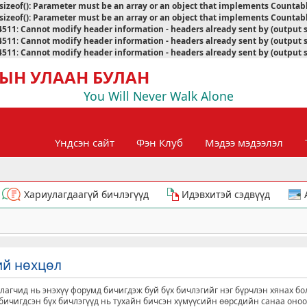
sizeof(): Parameter must be an array or an object that implements Countab
sizeof(): Parameter must be an array or an object that implements Countab
4511
:
Cannot modify header information - headers already sent by (output 
4511
:
Cannot modify header information - headers already sent by (output 
4511
:
Cannot modify header information - headers already sent by (output 
ЫН УЛААН БУЛАН
You Will Never Walk Alone
Үндсэн сайт
Фэн Клуб
Мэдээ мэдээлэл
Хариулагдаагүй бичлэгүүд
Идэвхитэй сэдвүүд
ий нөхцөл
агчид нь энэхүү форумд бичигдэж буй бүх бичлэгийг нэг бүрчлэн хянах бо
д бичигдсэн бүх бичлэгүүд нь тухайн бичсэн хүмүүсийн өөрсдийн санаа оно