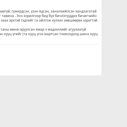
рамгүй, гүжирдсэн, үзэн ядсан, заналхийлсэн хандлагатай
г тавина . Энэ зорилгоор бид бүх бичлэгүүддээ бичигчийн
н хаах эрхтэй гэдгийг та ойлгож хүлээн зөвшөөрөх хэрэгтэй.
 таны өмнө оруулсан ямар ч мэдээллийг агуулахгүй
он нууц үгийг (та нууц үгээ мартсан тохиолдолд шинэ нууц