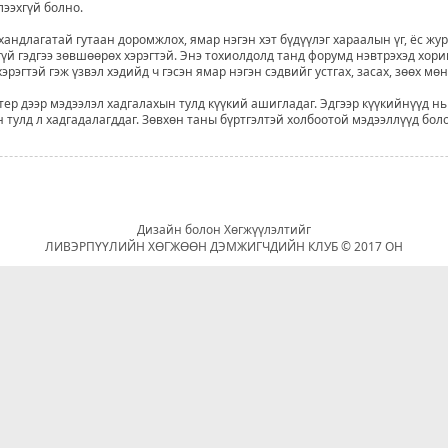
лээхгүй болно.
хандлагатай гутаан доромжлох, ямар нэгэн хэт бүдүүлэг хараалын үг, ёс жу
үй гэдгээ зөвшөөрөх хэрэгтэй. Энэ тохиолдолд танд форумд нэвтрэхэд хори
рэгтэй гэж үзвэл хэдийд ч гэсэн ямар нэгэн сэдвийг устгах, засах, зөөх мө
р дээр мэдээлэл хадгалахын тулд күүкий ашигладаг. Эдгээр күүкийнүүд нь
 тулд л хадгадалагддаг. Зөвхөн таны бүртгэлтэй холбоотой мэдээллүүд бол
Дизайн болон Хөгжүүлэлтийг
ЛИВЭРПҮҮЛИЙН ХӨГЖӨӨН ДЭМЖИГЧДИЙН КЛУБ © 2017 ОН