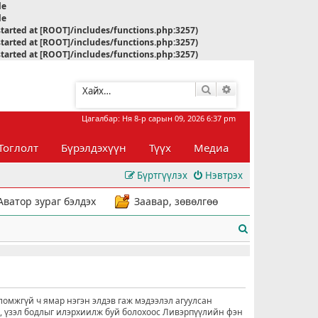
le
le
started at [ROOT]/includes/functions.php:3257)
started at [ROOT]/includes/functions.php:3257)
started at [ROOT]/includes/functions.php:3257)
Хайлт
Нарийвчилсан хай
Цагалбар: Ня 8-р сарын 09, 2026 6:37 pm
Тоглолт
Бүрэлдэхүүн
Түүх
Медиа
Бүртгүүлэх
Нэвтрэх
Аватор зураг бэлдэх
Заавар, зөвөлгөө
Х
а
й
л
ломжгүй ч ямар нэгэн элдэв гаж мэдээлэл агуулсан
о, үзэл бодлыг илэрхиилж буй болохоос Ливэрпүүлийн фэн
т