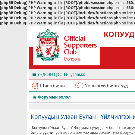
[phpBB Debug] PHP Warning
: in file
[ROOT]/phpbb/session.php
on line
580
:
[phpBB Debug] PHP Warning
: in file
[ROOT]/phpbb/session.php
on line
636
:
[phpBB Debug] PHP Warning
: in file
[ROOT]/includes/functions.php
on line
[phpBB Debug] PHP Warning
: in file
[ROOT]/includes/functions.php
on line
[phpBB Debug] PHP Warning
: in file
[ROOT]/includes/functions.php
on line
КОПУУД
ҮНДСЭН ЦЭС
Тусламж
Шинэ бичлэг
Уншаагүй бичлэгүүд
Форумын эхлэл
Копуудын Улаан Булан - Үйлчилгээн
“Копуудын Улаан Булан” Форумын удирдагч болон зохицуул
бичлэгүүдийг устгах арга хэмжээ авах эрхтэй. Энэ форум