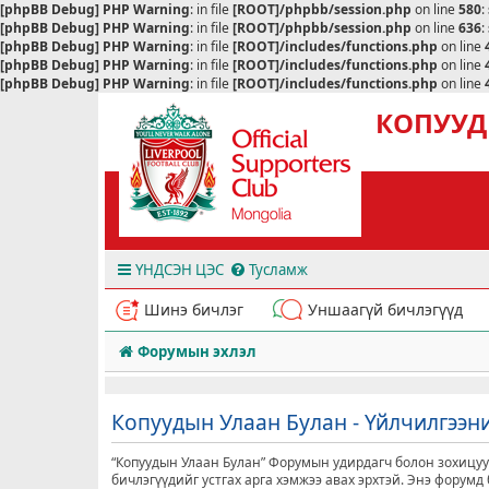
[phpBB Debug] PHP Warning
: in file
[ROOT]/phpbb/session.php
on line
580
:
[phpBB Debug] PHP Warning
: in file
[ROOT]/phpbb/session.php
on line
636
:
[phpBB Debug] PHP Warning
: in file
[ROOT]/includes/functions.php
on line
[phpBB Debug] PHP Warning
: in file
[ROOT]/includes/functions.php
on line
[phpBB Debug] PHP Warning
: in file
[ROOT]/includes/functions.php
on line
КОПУУД
ҮНДСЭН ЦЭС
Тусламж
Шинэ бичлэг
Уншаагүй бичлэгүүд
Форумын эхлэл
Копуудын Улаан Булан - Үйлчилгээн
“Копуудын Улаан Булан” Форумын удирдагч болон зохицуул
бичлэгүүдийг устгах арга хэмжээ авах эрхтэй. Энэ форум