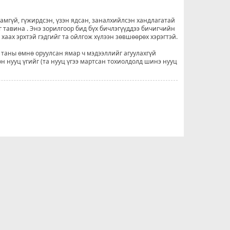
рамгүй, гүжирдсэн, үзэн ядсан, заналхийлсэн хандлагатай
г тавина . Энэ зорилгоор бид бүх бичлэгүүддээ бичигчийн
н хаах эрхтэй гэдгийг та ойлгож хүлээн зөвшөөрөх хэрэгтэй.
 таны өмнө оруулсан ямар ч мэдээллийг агуулахгүй
он нууц үгийг (та нууц үгээ мартсан тохиолдолд шинэ нууц