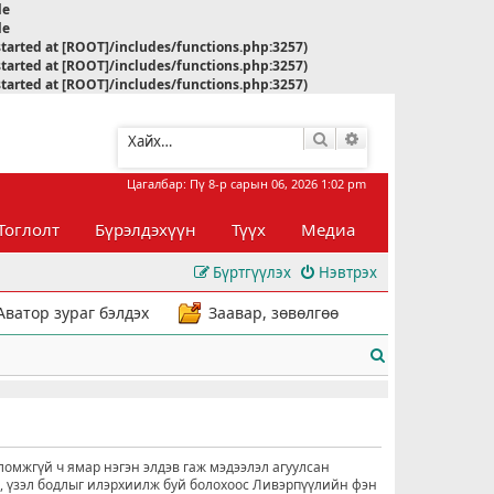
le
le
started at [ROOT]/includes/functions.php:3257)
started at [ROOT]/includes/functions.php:3257)
started at [ROOT]/includes/functions.php:3257)
Хайлт
Нарийвчилсан хай
Цагалбар: Пү 8-р сарын 06, 2026 1:02 pm
Тоглолт
Бүрэлдэхүүн
Түүх
Медиа
Бүртгүүлэх
Нэвтрэх
Аватор зураг бэлдэх
Заавар, зөвөлгөө
Х
а
й
л
ломжгүй ч ямар нэгэн элдэв гаж мэдээлэл агуулсан
о, үзэл бодлыг илэрхиилж буй болохоос Ливэрпүүлийн фэн
т