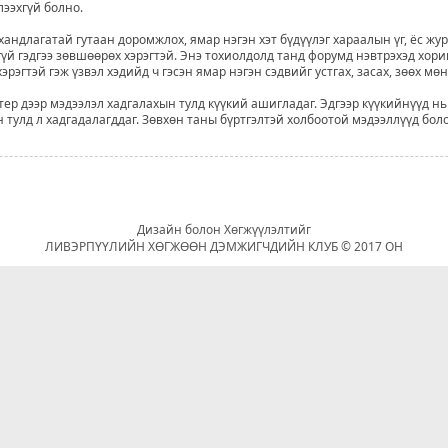
лээхгүй болно.
хандлагатай гутаан доромжлох, ямар нэгэн хэт бүдүүлэг хараалын үг, ёс жу
үй гэдгээ зөвшөөрөх хэрэгтэй. Энэ тохиолдолд танд форумд нэвтрэхэд хори
рэгтэй гэж үзвэл хэдийд ч гэсэн ямар нэгэн сэдвийг устгах, засах, зөөх мө
р дээр мэдээлэл хадгалахын тулд күүкий ашигладаг. Эдгээр күүкийнүүд нь
 тулд л хадгадалагддаг. Зөвхөн таны бүртгэлтэй холбоотой мэдээллүүд бол
Дизайн болон Хөгжүүлэлтийг
ЛИВЭРПҮҮЛИЙН ХӨГЖӨӨН ДЭМЖИГЧДИЙН КЛУБ © 2017 ОН