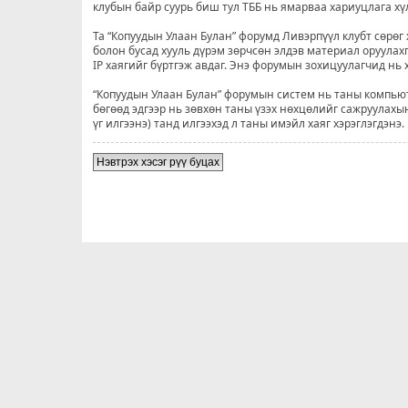
клубын байр суурь биш тул ТББ нь ямарваа хариуцлага хү
Та “Копуудын Улаан Булан” форумд Ливэрпүүл клубт сөрөг 
болон бусад хууль дүрэм зөрчсөн элдэв материал оруулахг
IP хаягийг бүртгэж авдаг. Энэ форумын зохицуулагчид нь хэ
“Копуудын Улаан Булан” форумын систем нь таны компьюте
бөгөөд эдгээр нь зөвхөн таны үзэх нөхцөлийг сажруулахын
үг илгээнэ) танд илгээхэд л таны имэйл хаяг хэрэглэгдэнэ.
Нэвтрэх хэсэг рүү буцах