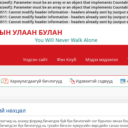
sizeof(): Parameter must be an array or an object that implements Countab
sizeof(): Parameter must be an array or an object that implements Countab
4511
:
Cannot modify header information - headers already sent by (output 
4511
:
Cannot modify header information - headers already sent by (output 
4511
:
Cannot modify header information - headers already sent by (output 
ЫН УЛААН БУЛАН
You Will Never Walk Alone
Үндсэн сайт
Фэн Клуб
Мэдээ мэдээлэл
Хариулагдаагүй бичлэгүүд
Идэвхитэй сэдвүүд
ий нөхцөл
агчид нь энэхүү форумд бичигдэж буй бүх бичлэгийг нэг бүрчлэн хянах бо
д бичигдсэн бүх бичлэгүүд нь тухайн бичсэн хүмүүсийн өөрсдийн санаа оно