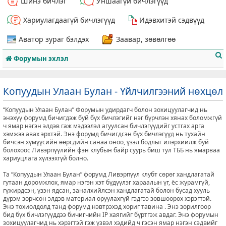
Шинэ бичлэг
Уншаагүй бичлэгүүд
Хариулагдаагүй бичлэгүүд
Идэвхитэй сэдвүүд
Аватор зураг бэлдэх
Заавар, зөвөлгөө
Форумын эхлэл
Копуудын Улаан Булан - Үйлчилгээний нөхцөл
“Копуудын Улаан Булан” Форумын удирдагч болон зохицуулагчид нь
т
энэхүү форумд бичигдэж буй бүх бичлэгийг нэг бүрчлэн хянах боломжгүй
ч ямар нэгэн элдэв гаж мэдээлэл агуулсан бичлэгүүдийг устгах арга
хэмжээ авах эрхтэй. Энэ форумд бичигдсэн бүх бичлэгүүд нь тухайн
бичсэн хүмүүсийн өөрсдийн санаа оноо, үзэл бодлыг илэрхиилж буй
болохоос Ливэрпүүлийн фэн клубын байр суурь биш тул ТББ нь ямарваа
хариуцлага хүлээхгүй болно.
Та “Копуудын Улаан Булан” форумд Ливэрпүүл клубт сөрөг хандлагатай
гутаан доромжлох, ямар нэгэн хэт бүдүүлэг хараалын үг, ёс журамгүй,
гүжирдсэн, үзэн ядсан, заналхийлсэн хандлагатай болон бусад хууль
дүрэм зөрчсөн элдэв материал оруулахгүй гэдгээ зөвшөөрөх хэрэгтэй.
Энэ тохиолдолд танд форумд нэвтрэхэд хориг тавина . Энэ зорилгоор
бид бүх бичлэгүүддээ бичигчийн IP хаягийг бүртгэж авдаг. Энэ форумын
зохицуулагчид нь хэрэгтэй гэж үзвэл хэдийд ч гэсэн ямар нэгэн сэдвийг