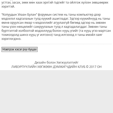
устгах, засах, зөөх мөн хаах эрхтэй гэдгийг та ойлгож хүлээн зөвшөөрөх
хэрэгтэй.
“Копуудын Улаан Булан” форумын систем нь таны компьютер дээр
мэдээлэл хадгалахын тулд күүкий ашигладаг. Эдгээр күүкийнүүд нь таны
өмнө оруулсан ямар ч мэдээллийг агуулахгүй бөгөөд эдгээр нь зөвхөн
таны үзэх нөхцөлийг сажруулахын тулд л хадгадалагддаг. Зөвхөн таны
бүртгэлтэй холбоотой мэдээллүүд болон нууц үгийг (та нууц үгээ мартсан
тохиолдолд шинэ нууц үг илгээнэ) танд илгээхэд л таны имэйл хаяг
хэрэглэгдэнэ.
Нэвтрэх хэсэг рүү буцах
Дизайн болон Хөгжүүлэлтийг
ЛИВЭРПҮҮЛИЙН ХӨГЖӨӨН ДЭМЖИГЧДИЙН КЛУБ © 2017 ОН