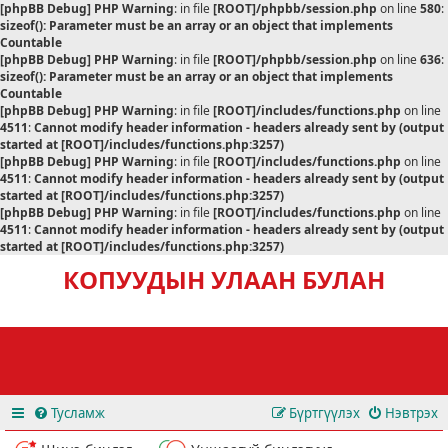
[phpBB Debug] PHP Warning
: in file
[ROOT]/phpbb/session.php
on line
580
:
sizeof(): Parameter must be an array or an object that implements
Countable
[phpBB Debug] PHP Warning
: in file
[ROOT]/phpbb/session.php
on line
636
:
sizeof(): Parameter must be an array or an object that implements
Countable
[phpBB Debug] PHP Warning
: in file
[ROOT]/includes/functions.php
on line
4511
:
Cannot modify header information - headers already sent by (output
started at [ROOT]/includes/functions.php:3257)
[phpBB Debug] PHP Warning
: in file
[ROOT]/includes/functions.php
on line
4511
:
Cannot modify header information - headers already sent by (output
started at [ROOT]/includes/functions.php:3257)
[phpBB Debug] PHP Warning
: in file
[ROOT]/includes/functions.php
on line
4511
:
Cannot modify header information - headers already sent by (output
started at [ROOT]/includes/functions.php:3257)
КОПУУДЫН УЛААН БУЛАН
Тусламж
Бүртгүүлэх
Нэвтрэх