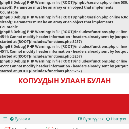
[phpBB Debug] PHP Warning
: in file
[ROOT]/phpbb/session.php
on line
580
:
sizeof(): Parameter must be an array or an object that implements
Countable
[phpBB Debug] PHP Warning
: in file
[ROOT]/phpbb/session.php
on line
636
:
sizeof(): Parameter must be an array or an object that implements
Countable
[phpBB Debug] PHP Warning
: in file
[ROOT]/includes/functions.php
on line
4511
:
Cannot modify header information - headers already sent by (output
started at [ROOT]/includes/functions.php:3257)
[phpBB Debug] PHP Warning
: in file
[ROOT]/includes/functions.php
on line
4511
:
Cannot modify header information - headers already sent by (output
started at [ROOT]/includes/functions.php:3257)
[phpBB Debug] PHP Warning
: in file
[ROOT]/includes/functions.php
on line
4511
:
Cannot modify header information - headers already sent by (output
started at [ROOT]/includes/functions.php:3257)
КОПУУДЫН УЛААН БУЛАН
Тусламж
Бүртгүүлэх
Нэвтрэх