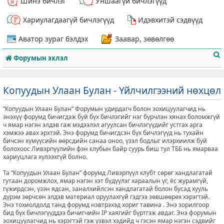
Шинэ бичлэг
Уншаагүй бичлэгүүд
Хариулагдаагүй бичлэгүүд
Идэвхитэй сэдвүүд
Аватор зураг бэлдэх
Заавар, зөвөлгөө
Форумын эхлэл
Копуудын Улаан Булан - Үйлчилгээний нөхцөл
“Копуудын Улаан Булан” Форумын удирдагч болон зохицуулагчид нь
т
энэхүү форумд бичигдэж буй бүх бичлэгийг нэг бүрчлэн хянах боломжгүй
ч ямар нэгэн элдэв гаж мэдээлэл агуулсан бичлэгүүдийг устгах арга
хэмжээ авах эрхтэй. Энэ форумд бичигдсэн бүх бичлэгүүд нь тухайн
бичсэн хүмүүсийн өөрсдийн санаа оноо, үзэл бодлыг илэрхиилж буй
болохоос Ливэрпүүлийн фэн клубын байр суурь биш тул ТББ нь ямарваа
хариуцлага хүлээхгүй болно.
Та “Копуудын Улаан Булан” форумд Ливэрпүүл клубт сөрөг хандлагатай
гутаан доромжлох, ямар нэгэн хэт бүдүүлэг хараалын үг, ёс журамгүй,
гүжирдсэн, үзэн ядсан, заналхийлсэн хандлагатай болон бусад хууль
дүрэм зөрчсөн элдэв материал оруулахгүй гэдгээ зөвшөөрөх хэрэгтэй.
Энэ тохиолдолд танд форумд нэвтрэхэд хориг тавина . Энэ зорилгоор
бид бүх бичлэгүүддээ бичигчийн IP хаягийг бүртгэж авдаг. Энэ форумын
зохицуулагчид нь хэрэгтэй гэж үзвэл хэдийд ч гэсэн ямар нэгэн сэдвийг