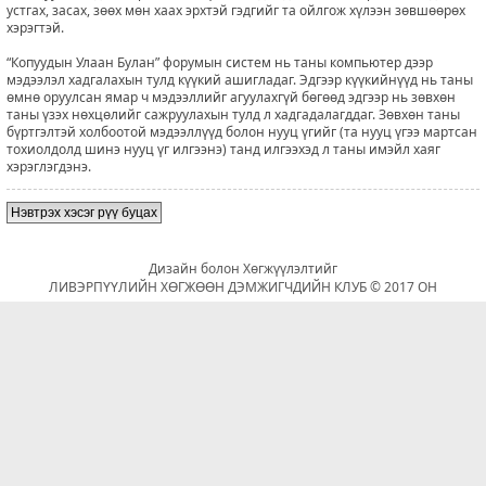
устгах, засах, зөөх мөн хаах эрхтэй гэдгийг та ойлгож хүлээн зөвшөөрөх
хэрэгтэй.
“Копуудын Улаан Булан” форумын систем нь таны компьютер дээр
мэдээлэл хадгалахын тулд күүкий ашигладаг. Эдгээр күүкийнүүд нь таны
өмнө оруулсан ямар ч мэдээллийг агуулахгүй бөгөөд эдгээр нь зөвхөн
таны үзэх нөхцөлийг сажруулахын тулд л хадгадалагддаг. Зөвхөн таны
бүртгэлтэй холбоотой мэдээллүүд болон нууц үгийг (та нууц үгээ мартсан
тохиолдолд шинэ нууц үг илгээнэ) танд илгээхэд л таны имэйл хаяг
хэрэглэгдэнэ.
Нэвтрэх хэсэг рүү буцах
Дизайн болон Хөгжүүлэлтийг
ЛИВЭРПҮҮЛИЙН ХӨГЖӨӨН ДЭМЖИГЧДИЙН КЛУБ © 2017 ОН