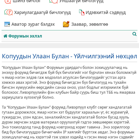
Шинэ бичлэг
Уншаагүй бичлэгүүд
Хариулагдаагүй бичлэгүүд
Идэвхитэй сэдвүүд
Аватор зураг бэлдэх
Заавар, зөвөлгөө
Форумын эхлэл
Копуудын Улаан Булан - Үйлчилгээний нөхцөл
“Копуудын Улаан Булан” Форумын удирдагч болон зохицуулагчид нь
т
энэхүү форумд бичигдэж буй бүх бичлэгийг нэг бүрчлэн хянах боломжгүй
ч ямар нэгэн элдэв гаж мэдээлэл агуулсан бичлэгүүдийг устгах арга
хэмжээ авах эрхтэй. Энэ форумд бичигдсэн бүх бичлэгүүд нь тухайн
бичсэн хүмүүсийн өөрсдийн санаа оноо, үзэл бодлыг илэрхиилж буй
болохоос Ливэрпүүлийн фэн клубын байр суурь биш тул ТББ нь ямарваа
хариуцлага хүлээхгүй болно.
Та “Копуудын Улаан Булан” форумд Ливэрпүүл клубт сөрөг хандлагатай
гутаан доромжлох, ямар нэгэн хэт бүдүүлэг хараалын үг, ёс журамгүй,
гүжирдсэн, үзэн ядсан, заналхийлсэн хандлагатай болон бусад хууль
дүрэм зөрчсөн элдэв материал оруулахгүй гэдгээ зөвшөөрөх хэрэгтэй.
Энэ тохиолдолд танд форумд нэвтрэхэд хориг тавина . Энэ зорилгоор
бид бүх бичлэгүүддээ бичигчийн IP хаягийг бүртгэж авдаг. Энэ форумын
зохицуулагчид нь хэрэгтэй гэж үзвэл хэдийд ч гэсэн ямар нэгэн сэдвийг