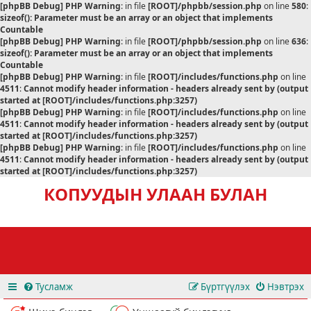
[phpBB Debug] PHP Warning
: in file
[ROOT]/phpbb/session.php
on line
580
:
sizeof(): Parameter must be an array or an object that implements
Countable
[phpBB Debug] PHP Warning
: in file
[ROOT]/phpbb/session.php
on line
636
:
sizeof(): Parameter must be an array or an object that implements
Countable
[phpBB Debug] PHP Warning
: in file
[ROOT]/includes/functions.php
on line
4511
:
Cannot modify header information - headers already sent by (output
started at [ROOT]/includes/functions.php:3257)
[phpBB Debug] PHP Warning
: in file
[ROOT]/includes/functions.php
on line
4511
:
Cannot modify header information - headers already sent by (output
started at [ROOT]/includes/functions.php:3257)
[phpBB Debug] PHP Warning
: in file
[ROOT]/includes/functions.php
on line
4511
:
Cannot modify header information - headers already sent by (output
started at [ROOT]/includes/functions.php:3257)
КОПУУДЫН УЛААН БУЛАН
Тусламж
Бүртгүүлэх
Нэвтрэх