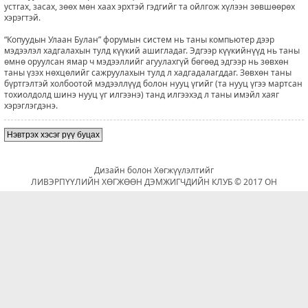
устгах, засах, зөөх мөн хаах эрхтэй гэдгийг та ойлгож хүлээн зөвшөөрөх
хэрэгтэй.
“Копуудын Улаан Булан” форумын систем нь таны компьютер дээр
мэдээлэл хадгалахын тулд күүкий ашигладаг. Эдгээр күүкийнүүд нь таны
өмнө оруулсан ямар ч мэдээллийг агуулахгүй бөгөөд эдгээр нь зөвхөн
таны үзэх нөхцөлийг сажруулахын тулд л хадгадалагддаг. Зөвхөн таны
бүртгэлтэй холбоотой мэдээллүүд болон нууц үгийг (та нууц үгээ мартсан
тохиолдолд шинэ нууц үг илгээнэ) танд илгээхэд л таны имэйл хаяг
хэрэглэгдэнэ.
Нэвтрэх хэсэг рүү буцах
Дизайн болон Хөгжүүлэлтийг
ЛИВЭРПҮҮЛИЙН ХӨГЖӨӨН ДЭМЖИГЧДИЙН КЛУБ © 2017 ОН