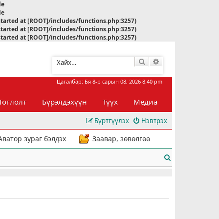
le
le
started at [ROOT]/includes/functions.php:3257)
started at [ROOT]/includes/functions.php:3257)
started at [ROOT]/includes/functions.php:3257)
Хайлт
Нарийвчилсан хай
Цагалбар: Бя 8-р сарын 08, 2026 8:40 pm
Тоглолт
Бүрэлдэхүүн
Түүх
Медиа
Бүртгүүлэх
Нэвтрэх
Аватор зураг бэлдэх
Заавар, зөвөлгөө
Х
а
й
л
т