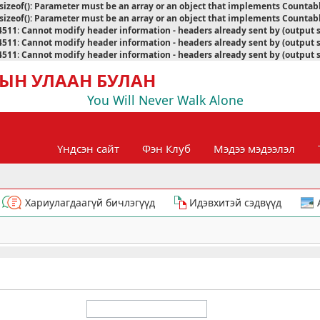
sizeof(): Parameter must be an array or an object that implements Countab
sizeof(): Parameter must be an array or an object that implements Countab
4511
:
Cannot modify header information - headers already sent by (output 
4511
:
Cannot modify header information - headers already sent by (output 
4511
:
Cannot modify header information - headers already sent by (output 
ЫН УЛААН БУЛАН
You Will Never Walk Alone
Үндсэн сайт
Фэн Клуб
Мэдээ мэдээлэл
Хариулагдаагүй бичлэгүүд
Идэвхитэй сэдвүүд