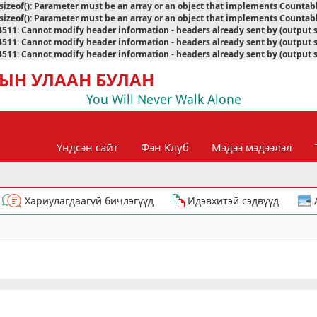
sizeof(): Parameter must be an array or an object that implements Countab
sizeof(): Parameter must be an array or an object that implements Countab
4511
:
Cannot modify header information - headers already sent by (output 
4511
:
Cannot modify header information - headers already sent by (output 
4511
:
Cannot modify header information - headers already sent by (output 
ЫН УЛААН БУЛАН
You Will Never Walk Alone
Үндсэн сайт
Фэн Клуб
Мэдээ мэдээлэл
Хариулагдаагүй бичлэгүүд
Идэвхитэй сэдвүүд