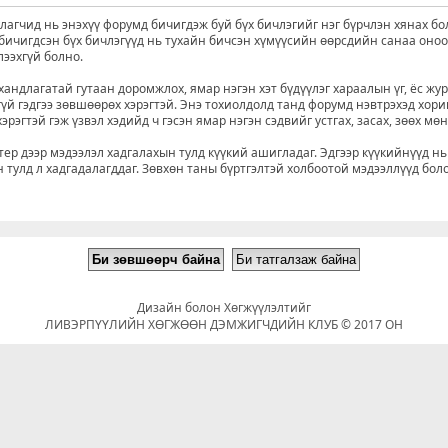
агчид нь энэхүү форумд бичигдэж буй бүх бичлэгийг нэг бүрчлэн хянах бо
д бичигдсэн бүх бичлэгүүд нь тухайн бичсэн хүмүүсийн өөрсдийн санаа оно
лээхгүй болно.
хандлагатай гутаан доромжлох, ямар нэгэн хэт бүдүүлэг хараалын үг, ёс жу
үй гэдгээ зөвшөөрөх хэрэгтэй. Энэ тохиолдолд танд форумд нэвтрэхэд хори
рэгтэй гэж үзвэл хэдийд ч гэсэн ямар нэгэн сэдвийг устгах, засах, зөөх мө
р дээр мэдээлэл хадгалахын тулд күүкий ашигладаг. Эдгээр күүкийнүүд нь
 тулд л хадгадалагддаг. Зөвхөн таны бүртгэлтэй холбоотой мэдээллүүд бол
Дизайн болон Хөгжүүлэлтийг
ЛИВЭРПҮҮЛИЙН ХӨГЖӨӨН ДЭМЖИГЧДИЙН КЛУБ © 2017 ОН