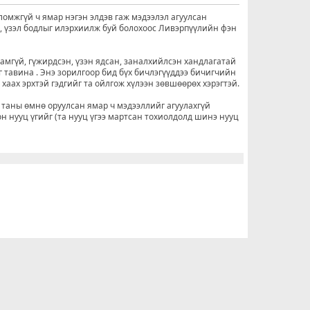
ломжгүй ч ямар нэгэн элдэв гаж мэдээлэл агуулсан
о, үзэл бодлыг илэрхиилж буй болохоос Ливэрпүүлийн фэн
рамгүй, гүжирдсэн, үзэн ядсан, заналхийлсэн хандлагатай
г тавина . Энэ зорилгоор бид бүх бичлэгүүддээ бичигчийн
н хаах эрхтэй гэдгийг та ойлгож хүлээн зөвшөөрөх хэрэгтэй.
 таны өмнө оруулсан ямар ч мэдээллийг агуулахгүй
он нууц үгийг (та нууц үгээ мартсан тохиолдолд шинэ нууц