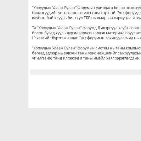
“Копуудын Улаан Булан” Форумын удирдагч болон зохицуул
бичлэгүүдийг устгах арга хэмжээ авах эрхтэй. Энэ форум
клубын байр суурь биш тул ТББ нь ямарваа хариуцлага хү
Та “Копуудын Улаан Булан” форумд Ливэрпүүл клубт сөрөг 
болон бусад хууль дүрэм зөрчсөн элдэв материал оруулахг
IP хаягийг бүртгэж авдаг. Энэ форумын зохицуулагчид нь хэ
“Копуудын Улаан Булан” форумын систем нь таны компьюте
бөгөөд эдгээр нь зөвхөн таны үзэх нөхцөлийг сажруулахын
үг илгээнэ) танд илгээхэд л таны имэйл хаяг хэрэглэгдэнэ.