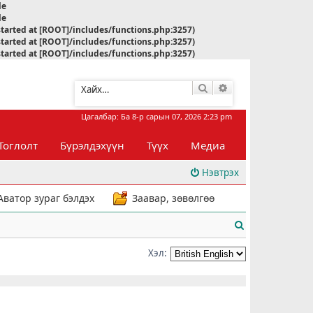
le
le
started at [ROOT]/includes/functions.php:3257)
started at [ROOT]/includes/functions.php:3257)
started at [ROOT]/includes/functions.php:3257)
Хайлт
Нарийвчилсан хай
Цагалбар: Ба 8-р сарын 07, 2026 2:23 pm
Тоглолт
Бүрэлдэхүүн
Түүх
Медиа
Нэвтрэх
Аватор зураг бэлдэх
Заавар, зөвөлгөө
Х
а
Хэл:
й
л
т