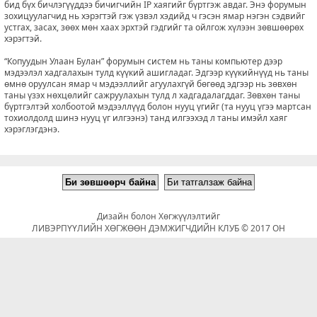
бид бүх бичлэгүүддээ бичигчийн IP хаягийг бүртгэж авдаг. Энэ форумын
зохицуулагчид нь хэрэгтэй гэж үзвэл хэдийд ч гэсэн ямар нэгэн сэдвийг
устгах, засах, зөөх мөн хаах эрхтэй гэдгийг та ойлгож хүлээн зөвшөөрөх
хэрэгтэй.
“Копуудын Улаан Булан” форумын систем нь таны компьютер дээр
мэдээлэл хадгалахын тулд күүкий ашигладаг. Эдгээр күүкийнүүд нь таны
өмнө оруулсан ямар ч мэдээллийг агуулахгүй бөгөөд эдгээр нь зөвхөн
таны үзэх нөхцөлийг сажруулахын тулд л хадгадалагддаг. Зөвхөн таны
бүртгэлтэй холбоотой мэдээллүүд болон нууц үгийг (та нууц үгээ мартсан
тохиолдолд шинэ нууц үг илгээнэ) танд илгээхэд л таны имэйл хаяг
хэрэглэгдэнэ.
Дизайн болон Хөгжүүлэлтийг
ЛИВЭРПҮҮЛИЙН ХӨГЖӨӨН ДЭМЖИГЧДИЙН КЛУБ © 2017 ОН