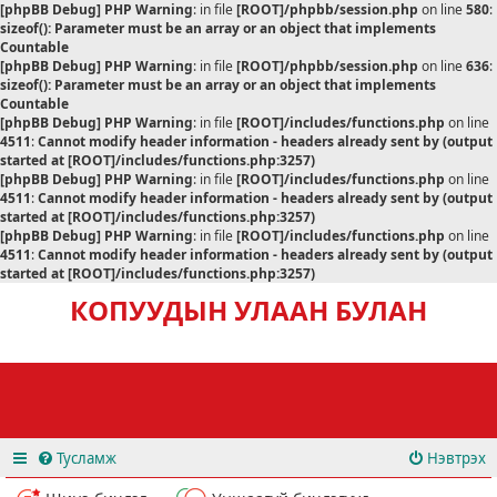
[phpBB Debug] PHP Warning
: in file
[ROOT]/phpbb/session.php
on line
580
:
sizeof(): Parameter must be an array or an object that implements
Countable
[phpBB Debug] PHP Warning
: in file
[ROOT]/phpbb/session.php
on line
636
:
sizeof(): Parameter must be an array or an object that implements
Countable
[phpBB Debug] PHP Warning
: in file
[ROOT]/includes/functions.php
on line
4511
:
Cannot modify header information - headers already sent by (output
started at [ROOT]/includes/functions.php:3257)
[phpBB Debug] PHP Warning
: in file
[ROOT]/includes/functions.php
on line
4511
:
Cannot modify header information - headers already sent by (output
started at [ROOT]/includes/functions.php:3257)
[phpBB Debug] PHP Warning
: in file
[ROOT]/includes/functions.php
on line
4511
:
Cannot modify header information - headers already sent by (output
started at [ROOT]/includes/functions.php:3257)
КОПУУДЫН УЛААН БУЛАН
Тусламж
Нэвтрэх