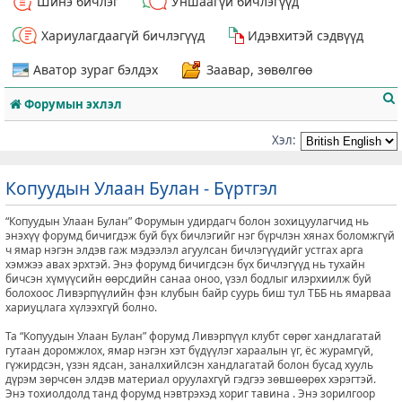
Шинэ бичлэг
Уншаагүй бичлэгүүд
Хариулагдаагүй бичлэгүүд
Идэвхитэй сэдвүүд
Аватор зураг бэлдэх
Заавар, зөвөлгөө
Форумын эхлэл
Хэл:
Копуудын Улаан Булан - Бүртгэл
т
“Копуудын Улаан Булан” Форумын удирдагч болон зохицуулагчид нь
энэхүү форумд бичигдэж буй бүх бичлэгийг нэг бүрчлэн хянах боломжгүй
ч ямар нэгэн элдэв гаж мэдээлэл агуулсан бичлэгүүдийг устгах арга
хэмжээ авах эрхтэй. Энэ форумд бичигдсэн бүх бичлэгүүд нь тухайн
бичсэн хүмүүсийн өөрсдийн санаа оноо, үзэл бодлыг илэрхиилж буй
болохоос Ливэрпүүлийн фэн клубын байр суурь биш тул ТББ нь ямарваа
хариуцлага хүлээхгүй болно.
Та “Копуудын Улаан Булан” форумд Ливэрпүүл клубт сөрөг хандлагатай
гутаан доромжлох, ямар нэгэн хэт бүдүүлэг хараалын үг, ёс журамгүй,
гүжирдсэн, үзэн ядсан, заналхийлсэн хандлагатай болон бусад хууль
дүрэм зөрчсөн элдэв материал оруулахгүй гэдгээ зөвшөөрөх хэрэгтэй.
Энэ тохиолдолд танд форумд нэвтрэхэд хориг тавина . Энэ зорилгоор