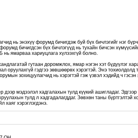
чид нь энэхүү форумд бичигдэж буй бүх бичлэгийг нэг бүрч
э форумд бичигдсэн бүх бичлэгүүд нь тухайн бичсэн хүмүүси
 нь ямарваа хариуцлага хүлээхгүй болно.
андлагатай гутаан доромжлох, ямар нэгэн хэт бүдүүлэг хара
ал оруулахгүй гэдгээ зөвшөөрөх хэрэгтэй. Энэ тохиолдолд 
орумын зохицуулагчид нь хэрэгтэй гэж үзвэл хэдийд ч гэсэн 
 дээр мэдээлэл хадгалахын тулд күүкий ашигладаг. Эдгээр 
жруулахын тулд л хадгадалагддаг. Зөвхөн таны бүртгэлтэй х
л хаяг хэрэглэгдэнэ.
7 ОН