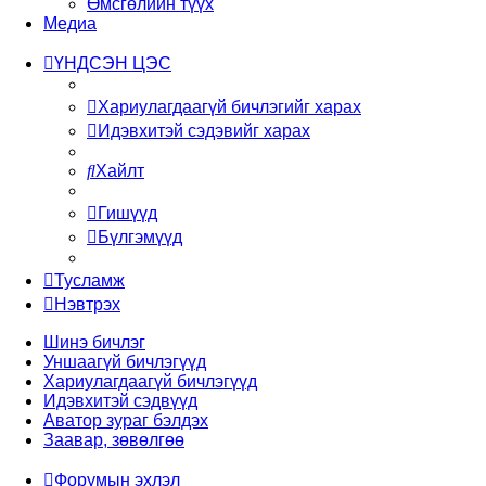
Өмсгөлийн түүх
Медиа
ҮНДСЭН ЦЭС
Хариулагдаагүй бичлэгийг харах
Идэвхитэй сэдэвийг харах
Хайлт
Гишүүд
Бүлгэмүүд
Тусламж
Нэвтрэх
Шинэ бичлэг
Уншаагүй бичлэгүүд
Хариулагдаагүй бичлэгүүд
Идэвхитэй сэдвүүд
Аватор зураг бэлдэх
Заавар, зөвөлгөө
Форумын эхлэл