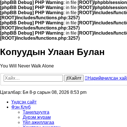
[phpBB Debug] PHP Warning
: in file
[ROOT]/phpbb/session
[phpBB Debug] PHP Warning
: in file
[ROOT]/phpbb/session
[phpBB Debug] PHP Warning
: in file
[ROOT]/includes/funct
[ROOT]/includes/functions.php:3257)
[phpBB Debug] PHP Warning
: in file
[ROOT]/includes/funct
[ROOT]/includes/functions.php:3257)
[phpBB Debug] PHP Warning
: in file
[ROOT]/includes/funct
[ROOT]/includes/functions.php:3257)
Копуудын Улаан Булан
You Will Never Walk Alone
Хайлт
Нарийвчилсан хай
Цагалбар: Бя 8-р сарын 08, 2026 8:53 pm
Үндсэн сайт
Фэн Клуб
Танилцуулга
Дүрэм журам
Үйл ажиллагаа