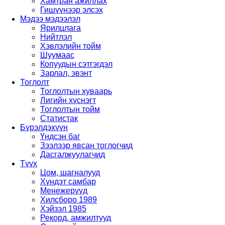
Хамтран ажиллах
Гишүүнээр элсэх
Мэдээ мэдээлэл
Ярилцлага
Нийтлэл
Хэвлэлийн тойм
Шуумаас
Копуудын сэтгэгдэл
Зарлал, эвэнт
Тоглолт
Тоглолтын хуваарь
Лигийн хүснэгт
Тоглолтын тойм
Статистак
Бүрэлдэхүүн
Үндсэн баг
Зээлээр явсан тоглогчид
Дасгалжуулагчид
Түүх
Цом, шагналууд
Хүндэт самбар
Менежерүүд
Хилсборо 1989
Хэйзэл 1985
Рекорд, амжилтууд