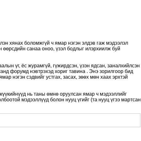
лэн хянах боломжгүй ч ямар нэгэн элдэв гаж мэдээлэл
йн өөрсдийн санаа оноо, үзэл бодлыг илэрхиилж буй
алын үг, ёс журамгүй, гүжирдсэн, үзэн ядсан, заналхийлсэн
танд форумд нэвтрэхэд хориг тавина . Энэ зорилгоор бид
ямар нэгэн сэдвийг устгах, засах, зөөх мөн хаах эрхтэй
күүкийнүүд нь таны өмнө оруулсан ямар ч мэдээллийг
олбоотой мэдээллүүд болон нууц үгийг (та нууц үгээ мартсан