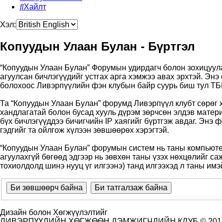
Хайлт
Хэл:
Копуудын Улаан Булан - Бүртгэл
“Копуудын Улаан Булан” Форумын удирдагч болон зохицуулаг
агуулсан бичлэгүүдийг устгах арга хэмжээ авах эрхтэй. Эн
болохоос Ливэрпүүлийн фэн клубын байр суурь биш тул ТББ
Та “Копуудын Улаан Булан” форумд Ливэрпүүл клубт сөрөг х
хандлагатай болон бусад хууль дүрэм зөрчсөн элдэв матери
бүх бичлэгүүддээ бичигчийн IP хаягийг бүртгэж авдаг. Энэ ф
гэдгийг та ойлгож хүлээн зөвшөөрөх хэрэгтэй.
“Копуудын Улаан Булан” форумын систем нь таны компьютер
агуулахгүй бөгөөд эдгээр нь зөвхөн таны үзэх нөхцөлийг са
тохиолдолд шинэ нууц үг илгээнэ) танд илгээхэд л таны имэй
Дизайн болон Хөгжүүлэлтийг
ЛИВЭРПҮҮЛИЙН ХӨГЖӨӨН ДЭМЖИГЧДИЙН КЛУБ © 201