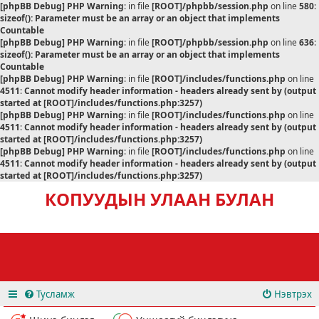
[phpBB Debug] PHP Warning
: in file
[ROOT]/phpbb/session.php
on line
580
:
sizeof(): Parameter must be an array or an object that implements
Countable
[phpBB Debug] PHP Warning
: in file
[ROOT]/phpbb/session.php
on line
636
:
sizeof(): Parameter must be an array or an object that implements
Countable
[phpBB Debug] PHP Warning
: in file
[ROOT]/includes/functions.php
on line
4511
:
Cannot modify header information - headers already sent by (output
started at [ROOT]/includes/functions.php:3257)
[phpBB Debug] PHP Warning
: in file
[ROOT]/includes/functions.php
on line
4511
:
Cannot modify header information - headers already sent by (output
started at [ROOT]/includes/functions.php:3257)
[phpBB Debug] PHP Warning
: in file
[ROOT]/includes/functions.php
on line
4511
:
Cannot modify header information - headers already sent by (output
started at [ROOT]/includes/functions.php:3257)
КОПУУДЫН УЛААН БУЛАН
Тусламж
Нэвтрэх