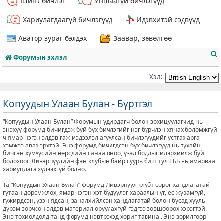
Шинэ бичлэг
Уншаагүй бичлэгүүд
Хариулагдаагүй бичлэгүүд
Идэвхитэй сэдвүүд
Аватор зураг бэлдэх
Заавар, зөвөлгөө
Форумын эхлэл
Хэл:
Копуудын Улаан Булан - Бүртгэл
т
“Копуудын Улаан Булан” Форумын удирдагч болон зохицуулагчид нь
энэхүү форумд бичигдэж буй бүх бичлэгийг нэг бүрчлэн хянах боломжгүй
ч ямар нэгэн элдэв гаж мэдээлэл агуулсан бичлэгүүдийг устгах арга
хэмжээ авах эрхтэй. Энэ форумд бичигдсэн бүх бичлэгүүд нь тухайн
бичсэн хүмүүсийн өөрсдийн санаа оноо, үзэл бодлыг илэрхиилж буй
болохоос Ливэрпүүлийн фэн клубын байр суурь биш тул ТББ нь ямарваа
хариуцлага хүлээхгүй болно.
Та “Копуудын Улаан Булан” форумд Ливэрпүүл клубт сөрөг хандлагатай
гутаан доромжлох, ямар нэгэн хэт бүдүүлэг хараалын үг, ёс журамгүй,
гүжирдсэн, үзэн ядсан, заналхийлсэн хандлагатай болон бусад хууль
дүрэм зөрчсөн элдэв материал оруулахгүй гэдгээ зөвшөөрөх хэрэгтэй.
Энэ тохиолдолд танд форумд нэвтрэхэд хориг тавина . Энэ зорилгоор