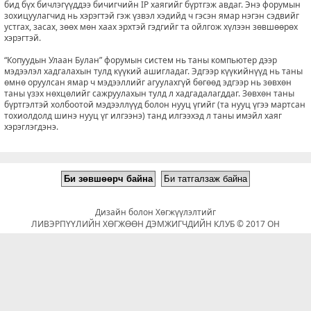
бид бүх бичлэгүүддээ бичигчийн IP хаягийг бүртгэж авдаг. Энэ форумын
зохицуулагчид нь хэрэгтэй гэж үзвэл хэдийд ч гэсэн ямар нэгэн сэдвийг
устгах, засах, зөөх мөн хаах эрхтэй гэдгийг та ойлгож хүлээн зөвшөөрөх
хэрэгтэй.
“Копуудын Улаан Булан” форумын систем нь таны компьютер дээр
мэдээлэл хадгалахын тулд күүкий ашигладаг. Эдгээр күүкийнүүд нь таны
өмнө оруулсан ямар ч мэдээллийг агуулахгүй бөгөөд эдгээр нь зөвхөн
таны үзэх нөхцөлийг сажруулахын тулд л хадгадалагддаг. Зөвхөн таны
бүртгэлтэй холбоотой мэдээллүүд болон нууц үгийг (та нууц үгээ мартсан
тохиолдолд шинэ нууц үг илгээнэ) танд илгээхэд л таны имэйл хаяг
хэрэглэгдэнэ.
Дизайн болон Хөгжүүлэлтийг
ЛИВЭРПҮҮЛИЙН ХӨГЖӨӨН ДЭМЖИГЧДИЙН КЛУБ © 2017 ОН