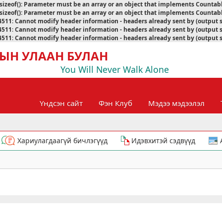
sizeof(): Parameter must be an array or an object that implements Countab
sizeof(): Parameter must be an array or an object that implements Countab
4511
:
Cannot modify header information - headers already sent by (output 
4511
:
Cannot modify header information - headers already sent by (output 
4511
:
Cannot modify header information - headers already sent by (output 
ЫН УЛААН БУЛАН
You Will Never Walk Alone
Үндсэн сайт
Фэн Клуб
Мэдээ мэдээлэл
Хариулагдаагүй бичлэгүүд
Идэвхитэй сэдвүүд