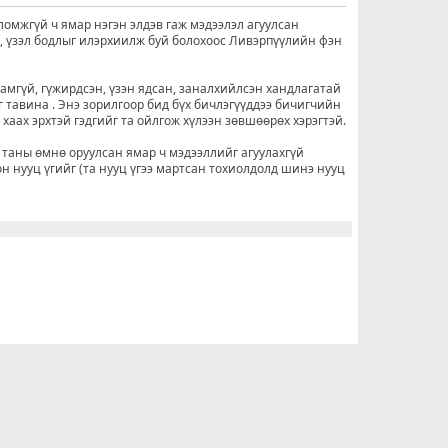
ломжгүй ч ямар нэгэн элдэв гаж мэдээлэл агуулсан
о, үзэл бодлыг илэрхиилж буй болохоос Ливэрпүүлийн фэн
рамгүй, гүжирдсэн, үзэн ядсан, заналхийлсэн хандлагатай
г тавина . Энэ зорилгоор бид бүх бичлэгүүддээ бичигчийн
н хаах эрхтэй гэдгийг та ойлгож хүлээн зөвшөөрөх хэрэгтэй.
 таны өмнө оруулсан ямар ч мэдээллийг агуулахгүй
он нууц үгийг (та нууц үгээ мартсан тохиолдолд шинэ нууц