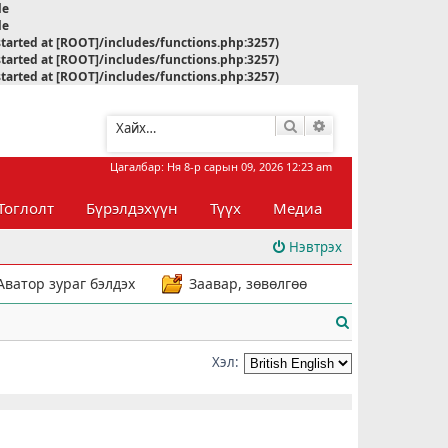
le
le
started at [ROOT]/includes/functions.php:3257)
started at [ROOT]/includes/functions.php:3257)
started at [ROOT]/includes/functions.php:3257)
Хайлт
Нарийвчилсан хай
Цагалбар: Ня 8-р сарын 09, 2026 12:23 am
Тоглолт
Бүрэлдэхүүн
Түүх
Медиа
Нэвтрэх
Аватор зураг бэлдэх
Заавар, зөвөлгөө
Х
а
Хэл:
й
л
т