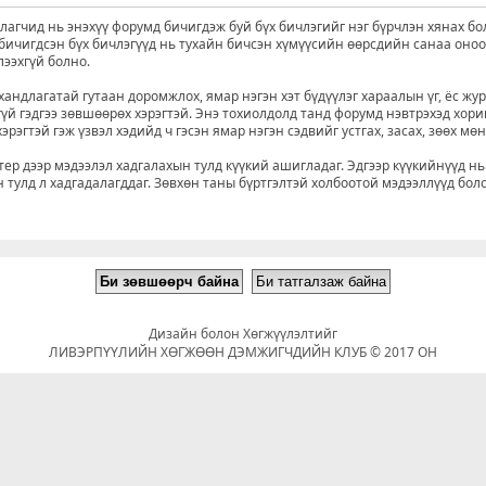
агчид нь энэхүү форумд бичигдэж буй бүх бичлэгийг нэг бүрчлэн хянах бо
д бичигдсэн бүх бичлэгүүд нь тухайн бичсэн хүмүүсийн өөрсдийн санаа оно
лээхгүй болно.
хандлагатай гутаан доромжлох, ямар нэгэн хэт бүдүүлэг хараалын үг, ёс жу
үй гэдгээ зөвшөөрөх хэрэгтэй. Энэ тохиолдолд танд форумд нэвтрэхэд хори
рэгтэй гэж үзвэл хэдийд ч гэсэн ямар нэгэн сэдвийг устгах, засах, зөөх мө
р дээр мэдээлэл хадгалахын тулд күүкий ашигладаг. Эдгээр күүкийнүүд нь
 тулд л хадгадалагддаг. Зөвхөн таны бүртгэлтэй холбоотой мэдээллүүд бол
Дизайн болон Хөгжүүлэлтийг
ЛИВЭРПҮҮЛИЙН ХӨГЖӨӨН ДЭМЖИГЧДИЙН КЛУБ © 2017 ОН