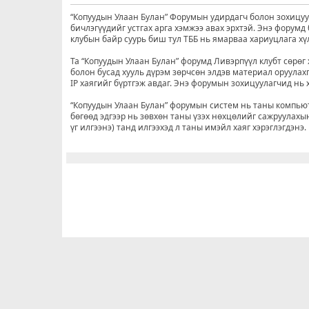
“Копуудын Улаан Булан” Форумын удирдагч болон зохицуул
бичлэгүүдийг устгах арга хэмжээ авах эрхтэй. Энэ форум
клубын байр суурь биш тул ТББ нь ямарваа хариуцлага хү
Та “Копуудын Улаан Булан” форумд Ливэрпүүл клубт сөрөг 
болон бусад хууль дүрэм зөрчсөн элдэв материал оруулахг
IP хаягийг бүртгэж авдаг. Энэ форумын зохицуулагчид нь хэ
“Копуудын Улаан Булан” форумын систем нь таны компьюте
бөгөөд эдгээр нь зөвхөн таны үзэх нөхцөлийг сажруулахын
үг илгээнэ) танд илгээхэд л таны имэйл хаяг хэрэглэгдэнэ.