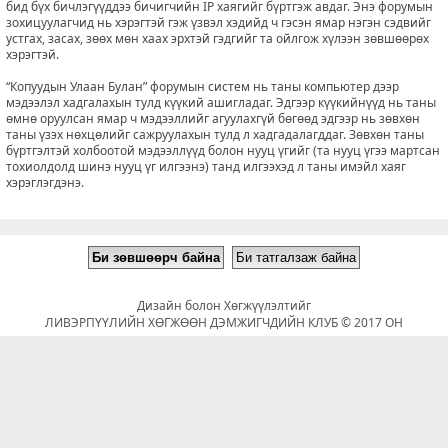
бид бүх бичлэгүүддээ бичигчийн IP хаягийг бүртгэж авдаг. Энэ форумын
зохицуулагчид нь хэрэгтэй гэж үзвэл хэдийд ч гэсэн ямар нэгэн сэдвийг
устгах, засах, зөөх мөн хаах эрхтэй гэдгийг та ойлгож хүлээн зөвшөөрөх
хэрэгтэй.
“Копуудын Улаан Булан” форумын систем нь таны компьютер дээр
мэдээлэл хадгалахын тулд күүкий ашигладаг. Эдгээр күүкийнүүд нь таны
өмнө оруулсан ямар ч мэдээллийг агуулахгүй бөгөөд эдгээр нь зөвхөн
таны үзэх нөхцөлийг сажруулахын тулд л хадгадалагддаг. Зөвхөн таны
бүртгэлтэй холбоотой мэдээллүүд болон нууц үгийг (та нууц үгээ мартсан
тохиолдолд шинэ нууц үг илгээнэ) танд илгээхэд л таны имэйл хаяг
хэрэглэгдэнэ.
Дизайн болон Хөгжүүлэлтийг
ЛИВЭРПҮҮЛИЙН ХӨГЖӨӨН ДЭМЖИГЧДИЙН КЛУБ © 2017 ОН