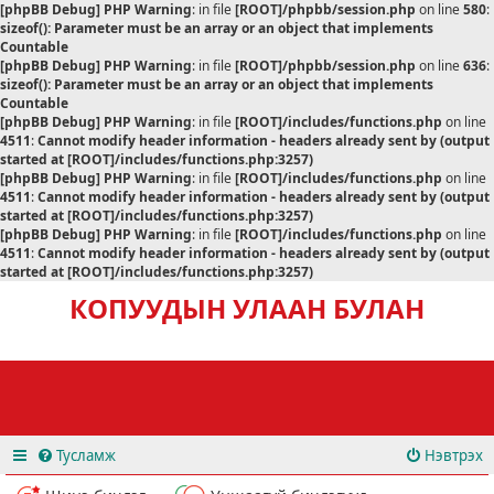
[phpBB Debug] PHP Warning
: in file
[ROOT]/phpbb/session.php
on line
580
:
sizeof(): Parameter must be an array or an object that implements
Countable
[phpBB Debug] PHP Warning
: in file
[ROOT]/phpbb/session.php
on line
636
:
sizeof(): Parameter must be an array or an object that implements
Countable
[phpBB Debug] PHP Warning
: in file
[ROOT]/includes/functions.php
on line
4511
:
Cannot modify header information - headers already sent by (output
started at [ROOT]/includes/functions.php:3257)
[phpBB Debug] PHP Warning
: in file
[ROOT]/includes/functions.php
on line
4511
:
Cannot modify header information - headers already sent by (output
started at [ROOT]/includes/functions.php:3257)
[phpBB Debug] PHP Warning
: in file
[ROOT]/includes/functions.php
on line
4511
:
Cannot modify header information - headers already sent by (output
started at [ROOT]/includes/functions.php:3257)
КОПУУДЫН УЛААН БУЛАН
Тусламж
Нэвтрэх