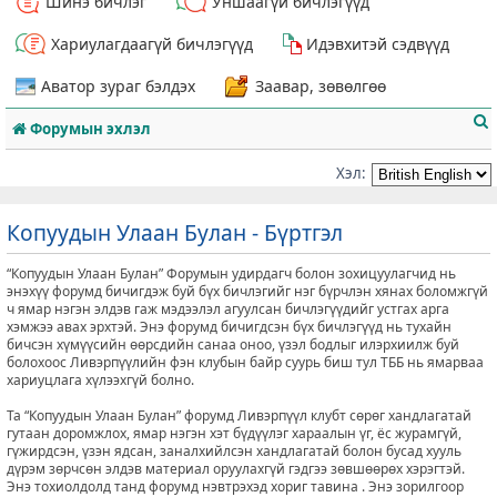
Шинэ бичлэг
Уншаагүй бичлэгүүд
Хариулагдаагүй бичлэгүүд
Идэвхитэй сэдвүүд
Аватор зураг бэлдэх
Заавар, зөвөлгөө
Форумын эхлэл
Хэл:
Копуудын Улаан Булан - Бүртгэл
т
“Копуудын Улаан Булан” Форумын удирдагч болон зохицуулагчид нь
энэхүү форумд бичигдэж буй бүх бичлэгийг нэг бүрчлэн хянах боломжгүй
ч ямар нэгэн элдэв гаж мэдээлэл агуулсан бичлэгүүдийг устгах арга
хэмжээ авах эрхтэй. Энэ форумд бичигдсэн бүх бичлэгүүд нь тухайн
бичсэн хүмүүсийн өөрсдийн санаа оноо, үзэл бодлыг илэрхиилж буй
болохоос Ливэрпүүлийн фэн клубын байр суурь биш тул ТББ нь ямарваа
хариуцлага хүлээхгүй болно.
Та “Копуудын Улаан Булан” форумд Ливэрпүүл клубт сөрөг хандлагатай
гутаан доромжлох, ямар нэгэн хэт бүдүүлэг хараалын үг, ёс журамгүй,
гүжирдсэн, үзэн ядсан, заналхийлсэн хандлагатай болон бусад хууль
дүрэм зөрчсөн элдэв материал оруулахгүй гэдгээ зөвшөөрөх хэрэгтэй.
Энэ тохиолдолд танд форумд нэвтрэхэд хориг тавина . Энэ зорилгоор