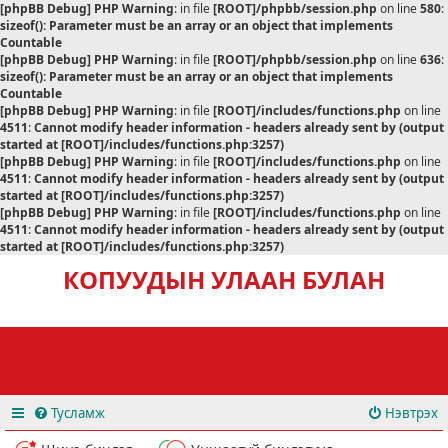
[phpBB Debug] PHP Warning
: in file
[ROOT]/phpbb/session.php
on line
580
:
sizeof(): Parameter must be an array or an object that implements
Countable
[phpBB Debug] PHP Warning
: in file
[ROOT]/phpbb/session.php
on line
636
:
sizeof(): Parameter must be an array or an object that implements
Countable
[phpBB Debug] PHP Warning
: in file
[ROOT]/includes/functions.php
on line
4511
:
Cannot modify header information - headers already sent by (output
started at [ROOT]/includes/functions.php:3257)
[phpBB Debug] PHP Warning
: in file
[ROOT]/includes/functions.php
on line
4511
:
Cannot modify header information - headers already sent by (output
started at [ROOT]/includes/functions.php:3257)
[phpBB Debug] PHP Warning
: in file
[ROOT]/includes/functions.php
on line
4511
:
Cannot modify header information - headers already sent by (output
started at [ROOT]/includes/functions.php:3257)
КОПУУДЫН УЛААН БУЛАН
Тусламж
Нэвтрэх