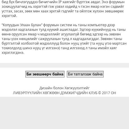
бид бүх бичлэгүүддээ бичигчийн IP хаягийг бүртгэж авдаг. Энэ форумын
зохицуулагчид нь хэрэгтэй гэж үзвэл хэдийд ч гэсэн ямар нэгэн сэдвийг
устгах, засах, зөөх мөн хаах эрхтэй гэдгийг та ойлгож хүлээн зөвшөөрөх
хэрэгтэй.
“Копуудын Улаан Булан” форумын систем нь таны компьютер дээр
мэдээлэл хадгалахын тулд күүкий ашигладаг. Эдгээр күүкийнүүд нь таны
өмнө оруулсан ямар ч мэдээллийг агуулахгүй бөгөөд эдгээр нь зөвхөн
таны үзэх нөхцөлийг сажруулахын тулд л хадгадалагддаг. Зөвхөн таны
бүртгэлтэй холбоотой мэдээллүүд болон нууц үгийг (та нууц үгээ мартсан
тохиолдолд шинэ нууц үг илгээнэ) танд илгээхэд л таны имэйл хаяг
хэрэглэгдэнэ.
Дизайн болон Хөгжүүлэлтийг
ЛИВЭРПҮҮЛИЙН ХӨГЖӨӨН ДЭМЖИГЧДИЙН КЛУБ © 2017 ОН