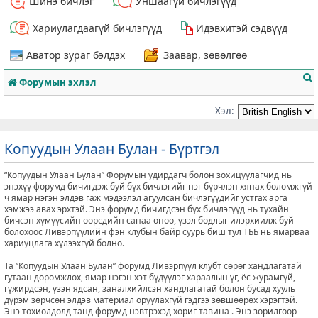
Шинэ бичлэг
Уншаагүй бичлэгүүд
Хариулагдаагүй бичлэгүүд
Идэвхитэй сэдвүүд
Аватор зураг бэлдэх
Заавар, зөвөлгөө
Форумын эхлэл
Хэл:
Копуудын Улаан Булан - Бүртгэл
т
“Копуудын Улаан Булан” Форумын удирдагч болон зохицуулагчид нь
энэхүү форумд бичигдэж буй бүх бичлэгийг нэг бүрчлэн хянах боломжгүй
ч ямар нэгэн элдэв гаж мэдээлэл агуулсан бичлэгүүдийг устгах арга
хэмжээ авах эрхтэй. Энэ форумд бичигдсэн бүх бичлэгүүд нь тухайн
бичсэн хүмүүсийн өөрсдийн санаа оноо, үзэл бодлыг илэрхиилж буй
болохоос Ливэрпүүлийн фэн клубын байр суурь биш тул ТББ нь ямарваа
хариуцлага хүлээхгүй болно.
Та “Копуудын Улаан Булан” форумд Ливэрпүүл клубт сөрөг хандлагатай
гутаан доромжлох, ямар нэгэн хэт бүдүүлэг хараалын үг, ёс журамгүй,
гүжирдсэн, үзэн ядсан, заналхийлсэн хандлагатай болон бусад хууль
дүрэм зөрчсөн элдэв материал оруулахгүй гэдгээ зөвшөөрөх хэрэгтэй.
Энэ тохиолдолд танд форумд нэвтрэхэд хориг тавина . Энэ зорилгоор