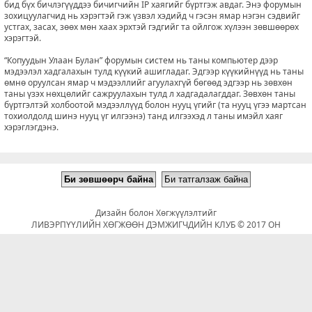
бид бүх бичлэгүүддээ бичигчийн IP хаягийг бүртгэж авдаг. Энэ форумын
зохицуулагчид нь хэрэгтэй гэж үзвэл хэдийд ч гэсэн ямар нэгэн сэдвийг
устгах, засах, зөөх мөн хаах эрхтэй гэдгийг та ойлгож хүлээн зөвшөөрөх
хэрэгтэй.
“Копуудын Улаан Булан” форумын систем нь таны компьютер дээр
мэдээлэл хадгалахын тулд күүкий ашигладаг. Эдгээр күүкийнүүд нь таны
өмнө оруулсан ямар ч мэдээллийг агуулахгүй бөгөөд эдгээр нь зөвхөн
таны үзэх нөхцөлийг сажруулахын тулд л хадгадалагддаг. Зөвхөн таны
бүртгэлтэй холбоотой мэдээллүүд болон нууц үгийг (та нууц үгээ мартсан
тохиолдолд шинэ нууц үг илгээнэ) танд илгээхэд л таны имэйл хаяг
хэрэглэгдэнэ.
Дизайн болон Хөгжүүлэлтийг
ЛИВЭРПҮҮЛИЙН ХӨГЖӨӨН ДЭМЖИГЧДИЙН КЛУБ © 2017 ОН