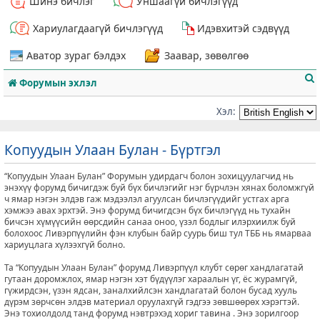
Шинэ бичлэг
Уншаагүй бичлэгүүд
Хариулагдаагүй бичлэгүүд
Идэвхитэй сэдвүүд
Аватор зураг бэлдэх
Заавар, зөвөлгөө
Форумын эхлэл
Хэл:
Копуудын Улаан Булан - Бүртгэл
т
“Копуудын Улаан Булан” Форумын удирдагч болон зохицуулагчид нь
энэхүү форумд бичигдэж буй бүх бичлэгийг нэг бүрчлэн хянах боломжгүй
ч ямар нэгэн элдэв гаж мэдээлэл агуулсан бичлэгүүдийг устгах арга
хэмжээ авах эрхтэй. Энэ форумд бичигдсэн бүх бичлэгүүд нь тухайн
бичсэн хүмүүсийн өөрсдийн санаа оноо, үзэл бодлыг илэрхиилж буй
болохоос Ливэрпүүлийн фэн клубын байр суурь биш тул ТББ нь ямарваа
хариуцлага хүлээхгүй болно.
Та “Копуудын Улаан Булан” форумд Ливэрпүүл клубт сөрөг хандлагатай
гутаан доромжлох, ямар нэгэн хэт бүдүүлэг хараалын үг, ёс журамгүй,
гүжирдсэн, үзэн ядсан, заналхийлсэн хандлагатай болон бусад хууль
дүрэм зөрчсөн элдэв материал оруулахгүй гэдгээ зөвшөөрөх хэрэгтэй.
Энэ тохиолдолд танд форумд нэвтрэхэд хориг тавина . Энэ зорилгоор