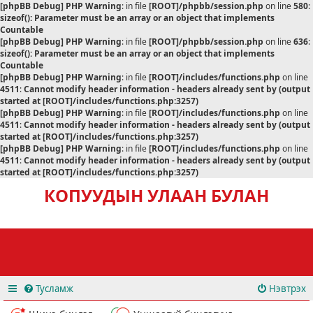
[phpBB Debug] PHP Warning
: in file
[ROOT]/phpbb/session.php
on line
580
:
sizeof(): Parameter must be an array or an object that implements
Countable
[phpBB Debug] PHP Warning
: in file
[ROOT]/phpbb/session.php
on line
636
:
sizeof(): Parameter must be an array or an object that implements
Countable
[phpBB Debug] PHP Warning
: in file
[ROOT]/includes/functions.php
on line
4511
:
Cannot modify header information - headers already sent by (output
started at [ROOT]/includes/functions.php:3257)
[phpBB Debug] PHP Warning
: in file
[ROOT]/includes/functions.php
on line
4511
:
Cannot modify header information - headers already sent by (output
started at [ROOT]/includes/functions.php:3257)
[phpBB Debug] PHP Warning
: in file
[ROOT]/includes/functions.php
on line
4511
:
Cannot modify header information - headers already sent by (output
started at [ROOT]/includes/functions.php:3257)
КОПУУДЫН УЛААН БУЛАН
Тусламж
Нэвтрэх