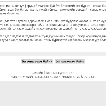
агчид нь энэхүү форумд бичигдэж буй бүх бичлэгийг нэг бүрчлэн хянах бо
д бичигдсэн бүх бичлэгүүд нь тухайн бичсэн хүмүүсийн өөрсдийн санаа оно
лээхгүй болно.
хандлагатай гутаан доромжлох, ямар нэгэн хэт бүдүүлэг хараалын үг, ёс жу
үй гэдгээ зөвшөөрөх хэрэгтэй. Энэ тохиолдолд танд форумд нэвтрэхэд хори
рэгтэй гэж үзвэл хэдийд ч гэсэн ямар нэгэн сэдвийг устгах, засах, зөөх мө
р дээр мэдээлэл хадгалахын тулд күүкий ашигладаг. Эдгээр күүкийнүүд нь
 тулд л хадгадалагддаг. Зөвхөн таны бүртгэлтэй холбоотой мэдээллүүд бол
Дизайн болон Хөгжүүлэлтийг
ЛИВЭРПҮҮЛИЙН ХӨГЖӨӨН ДЭМЖИГЧДИЙН КЛУБ © 2017 ОН