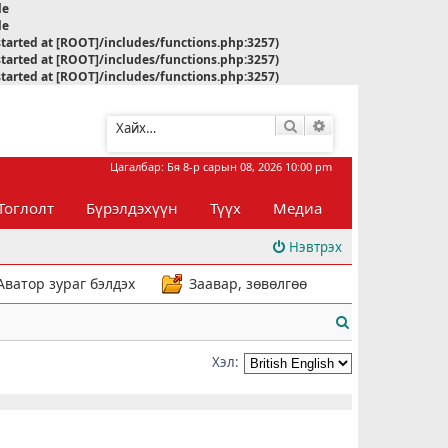
le
le
started at [ROOT]/includes/functions.php:3257)
started at [ROOT]/includes/functions.php:3257)
started at [ROOT]/includes/functions.php:3257)
Хайлт
Нарийвчилсан хай
Цагалбар: Бя 8-р сарын 08, 2026 10:00 pm
Тоглолт
Бүрэлдэхүүн
Түүх
Медиа
Нэвтрэх
Аватор зураг бэлдэх
Заавар, зөвөлгөө
Х
а
Хэл:
й
л
т