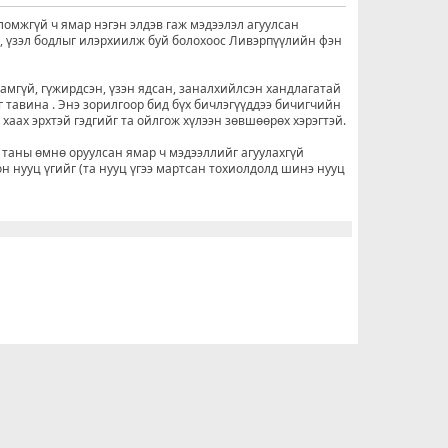
ломжгүй ч ямар нэгэн элдэв гаж мэдээлэл агуулсан
о, үзэл бодлыг илэрхиилж буй болохоос Ливэрпүүлийн фэн
рамгүй, гүжирдсэн, үзэн ядсан, заналхийлсэн хандлагатай
г тавина . Энэ зорилгоор бид бүх бичлэгүүддээ бичигчийн
н хаах эрхтэй гэдгийг та ойлгож хүлээн зөвшөөрөх хэрэгтэй.
 таны өмнө оруулсан ямар ч мэдээллийг агуулахгүй
он нууц үгийг (та нууц үгээ мартсан тохиолдолд шинэ нууц