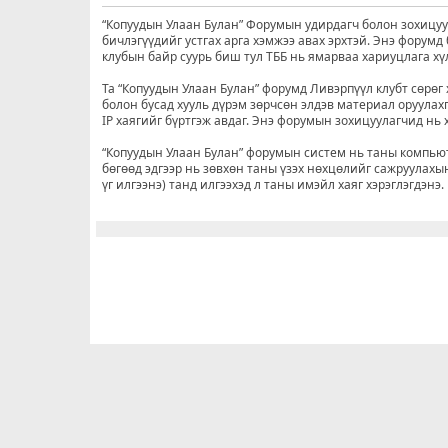
“Копуудын Улаан Булан” Форумын удирдагч болон зохицуул
бичлэгүүдийг устгах арга хэмжээ авах эрхтэй. Энэ форум
клубын байр суурь биш тул ТББ нь ямарваа хариуцлага хү
Та “Копуудын Улаан Булан” форумд Ливэрпүүл клубт сөрөг 
болон бусад хууль дүрэм зөрчсөн элдэв материал оруулахг
IP хаягийг бүртгэж авдаг. Энэ форумын зохицуулагчид нь хэ
“Копуудын Улаан Булан” форумын систем нь таны компьюте
бөгөөд эдгээр нь зөвхөн таны үзэх нөхцөлийг сажруулахын
үг илгээнэ) танд илгээхэд л таны имэйл хаяг хэрэглэгдэнэ.