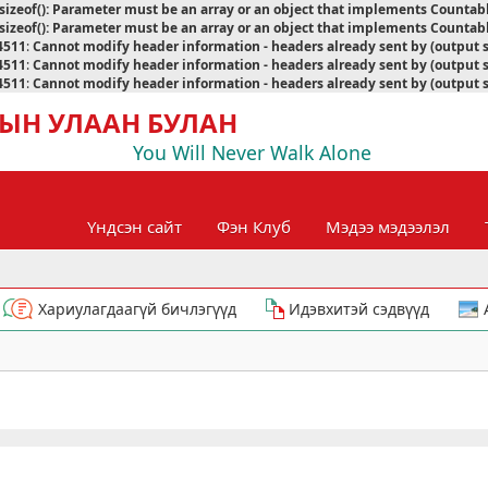
sizeof(): Parameter must be an array or an object that implements Countab
sizeof(): Parameter must be an array or an object that implements Countab
4511
:
Cannot modify header information - headers already sent by (output 
4511
:
Cannot modify header information - headers already sent by (output 
4511
:
Cannot modify header information - headers already sent by (output 
ЫН УЛААН БУЛАН
You Will Never Walk Alone
Үндсэн сайт
Фэн Клуб
Мэдээ мэдээлэл
Хариулагдаагүй бичлэгүүд
Идэвхитэй сэдвүүд