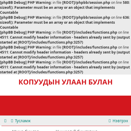
[phpBB Debug] PHP Warning
: in file
[ROOT]/phpbb/session.php
on line
580
:
sizeof(): Parameter must be an array or an object that implements
Countable
[phpBB Debug] PHP Warning
: in file
[ROOT]/phpbb/session.php
on line
636
:
sizeof(): Parameter must be an array or an object that implements
Countable
[phpBB Debug] PHP Warning
: in file
[ROOT]/includes/functions.php
on line
4511
:
Cannot modify header information - headers already sent by (output
started at [ROOT]/includes/functions.php:3257)
[phpBB Debug] PHP Warning
: in file
[ROOT]/includes/functions.php
on line
4511
:
Cannot modify header information - headers already sent by (output
started at [ROOT]/includes/functions.php:3257)
[phpBB Debug] PHP Warning
: in file
[ROOT]/includes/functions.php
on line
4511
:
Cannot modify header information - headers already sent by (output
started at [ROOT]/includes/functions.php:3257)
КОПУУДЫН УЛААН БУЛАН
Тусламж
Нэвтрэх