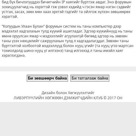
бид бүх бичлэгүүддээ бичигчийн IP хаягийг бүртгэж авдаг. Энэ форумын
зохицуулагчид нь хэрэгтэй гэж үзвэл хэдийд ч гэсэн ямар нэгэн сэдвийг
устгах, засах, зөөх мөн хаах эрхтэй гэдгийг та ойлгож хүлээн зөвшөөрөх
хэрэгтэй.
“Копуудын Улаан Булан” форумын систем нь таны компьютер дээр
мэдээлэл хадгалахын тулд күүкий ашигладаг. Эдгээр күүкийнүүд нь таны
өмнө оруулсан ямар ч мэдээллийг агуулахгүй бөгөөд эдгээр нь зөвхөн
таны үзэх нөхцөлийг сажруулахын тулд л хадгадалагддаг. Зөвхөн таны
бүртгэлтэй холбоотой мэдээллүүд болон нууц үгийг (та нууц үгээ мартсан
тохиолдолд шинэ нууц үг илгээнэ) танд илгээхэд л таны имэйл хаяг
хэрэглэгдэнэ.
Дизайн болон Хөгжүүлэлтийг
ЛИВЭРПҮҮЛИЙН ХӨГЖӨӨН ДЭМЖИГЧДИЙН КЛУБ © 2017 ОН