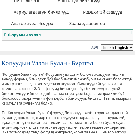
Шинэ бичлэг
Уншаагүй бичлэгүүд
Хариулагдаагүй бичлэгүүд
Идэвхитэй сэдвүүд
Аватор зураг бэлдэх
Заавар, зөвөлгөө
Форумын эхлэл
Хэл:
Копуудын Улаан Булан - Бүртгэл
т
“Копуудын Улаан Булан” Форумын удирдагч болон зохицуулагчид нь
энэхүү форумд бичигдэж буй бүх бичлэгийг нэг бүрчлэн хянах боломжгүй
ч ямар нэгэн элдэв гаж мэдээлэл агуулсан бичлэгүүдийг устгах арга
хэмжээ авах эрхтэй. Энэ форумд бичигдсэн бүх бичлэгүүд нь тухайн
бичсэн хүмүүсийн өөрсдийн санаа оноо, үзэл бодлыг илэрхиилж буй
болохоос Ливэрпүүлийн фэн клубын байр суурь биш тул ТББ нь ямарваа
хариуцлага хүлээхгүй болно.
Та “Копуудын Улаан Булан” форумд Ливэрпүүл клубт сөрөг хандлагатай
гутаан доромжлох, ямар нэгэн хэт бүдүүлэг хараалын үг, ёс журамгүй,
гүжирдсэн, үзэн ядсан, заналхийлсэн хандлагатай болон бусад хууль
дүрэм зөрчсөн элдэв материал оруулахгүй гэдгээ зөвшөөрөх хэрэгтэй.
Энэ тохиолдолд танд форумд нэвтрэхэд хориг тавина . Энэ зорилгоор