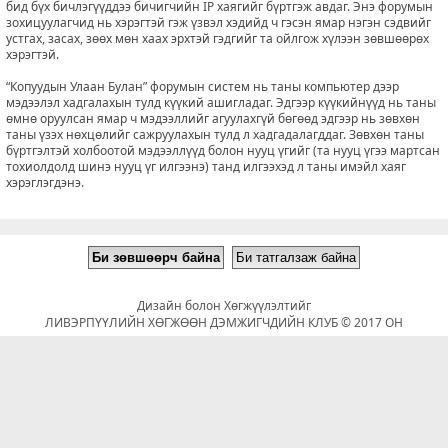
бид бүх бичлэгүүддээ бичигчийн IP хаягийг бүртгэж авдаг. Энэ форумын
зохицуулагчид нь хэрэгтэй гэж үзвэл хэдийд ч гэсэн ямар нэгэн сэдвийг
устгах, засах, зөөх мөн хаах эрхтэй гэдгийг та ойлгож хүлээн зөвшөөрөх
хэрэгтэй.
“Копуудын Улаан Булан” форумын систем нь таны компьютер дээр
мэдээлэл хадгалахын тулд күүкий ашигладаг. Эдгээр күүкийнүүд нь таны
өмнө оруулсан ямар ч мэдээллийг агуулахгүй бөгөөд эдгээр нь зөвхөн
таны үзэх нөхцөлийг сажруулахын тулд л хадгадалагддаг. Зөвхөн таны
бүртгэлтэй холбоотой мэдээллүүд болон нууц үгийг (та нууц үгээ мартсан
тохиолдолд шинэ нууц үг илгээнэ) танд илгээхэд л таны имэйл хаяг
хэрэглэгдэнэ.
Дизайн болон Хөгжүүлэлтийг
ЛИВЭРПҮҮЛИЙН ХӨГЖӨӨН ДЭМЖИГЧДИЙН КЛУБ © 2017 ОН