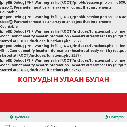
[phpBB Debug] PHP Warning
: in file
[ROOT]/phpbb/session.php
on line
580
:
sizeof(): Parameter must be an array or an object that implements
Countable
[phpBB Debug] PHP Warning
: in file
[ROOT]/phpbb/session.php
on line
636
:
sizeof(): Parameter must be an array or an object that implements
Countable
[phpBB Debug] PHP Warning
: in file
[ROOT]/includes/functions.php
on line
4511
:
Cannot modify header information - headers already sent by (output
started at [ROOT]/includes/functions.php:3257)
[phpBB Debug] PHP Warning
: in file
[ROOT]/includes/functions.php
on line
4511
:
Cannot modify header information - headers already sent by (output
started at [ROOT]/includes/functions.php:3257)
[phpBB Debug] PHP Warning
: in file
[ROOT]/includes/functions.php
on line
4511
:
Cannot modify header information - headers already sent by (output
started at [ROOT]/includes/functions.php:3257)
КОПУУДЫН УЛААН БУЛАН
Тусламж
Нэвтрэх