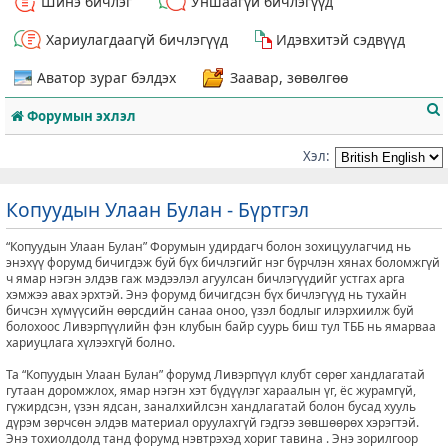
Шинэ бичлэг
Уншаагүй бичлэгүүд
Хариулагдаагүй бичлэгүүд
Идэвхитэй сэдвүүд
Аватор зураг бэлдэх
Заавар, зөвөлгөө
Форумын эхлэл
Хэл:
Копуудын Улаан Булан - Бүртгэл
т
“Копуудын Улаан Булан” Форумын удирдагч болон зохицуулагчид нь
энэхүү форумд бичигдэж буй бүх бичлэгийг нэг бүрчлэн хянах боломжгүй
ч ямар нэгэн элдэв гаж мэдээлэл агуулсан бичлэгүүдийг устгах арга
хэмжээ авах эрхтэй. Энэ форумд бичигдсэн бүх бичлэгүүд нь тухайн
бичсэн хүмүүсийн өөрсдийн санаа оноо, үзэл бодлыг илэрхиилж буй
болохоос Ливэрпүүлийн фэн клубын байр суурь биш тул ТББ нь ямарваа
хариуцлага хүлээхгүй болно.
Та “Копуудын Улаан Булан” форумд Ливэрпүүл клубт сөрөг хандлагатай
гутаан доромжлох, ямар нэгэн хэт бүдүүлэг хараалын үг, ёс журамгүй,
гүжирдсэн, үзэн ядсан, заналхийлсэн хандлагатай болон бусад хууль
дүрэм зөрчсөн элдэв материал оруулахгүй гэдгээ зөвшөөрөх хэрэгтэй.
Энэ тохиолдолд танд форумд нэвтрэхэд хориг тавина . Энэ зорилгоор