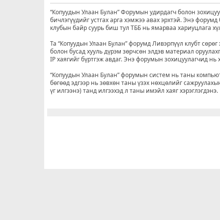
“Копуудын Улаан Булан” Форумын удирдагч болон зохицуул
бичлэгүүдийг устгах арга хэмжээ авах эрхтэй. Энэ форум
клубын байр суурь биш тул ТББ нь ямарваа хариуцлага хү
Та “Копуудын Улаан Булан” форумд Ливэрпүүл клубт сөрөг 
болон бусад хууль дүрэм зөрчсөн элдэв материал оруулахг
IP хаягийг бүртгэж авдаг. Энэ форумын зохицуулагчид нь хэ
“Копуудын Улаан Булан” форумын систем нь таны компьюте
бөгөөд эдгээр нь зөвхөн таны үзэх нөхцөлийг сажруулахын
үг илгээнэ) танд илгээхэд л таны имэйл хаяг хэрэглэгдэнэ.