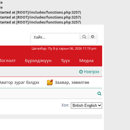
le
le
started at [ROOT]/includes/functions.php:3257)
started at [ROOT]/includes/functions.php:3257)
started at [ROOT]/includes/functions.php:3257)
Хайлт
Нарийвчилсан хай
Цагалбар: Пү 8-р сарын 06, 2026 11:19 pm
Тоглолт
Бүрэлдэхүүн
Түүх
Медиа
Нэвтрэх
Аватор зураг бэлдэх
Заавар, зөвөлгөө
Х
а
Хэл:
й
л
т