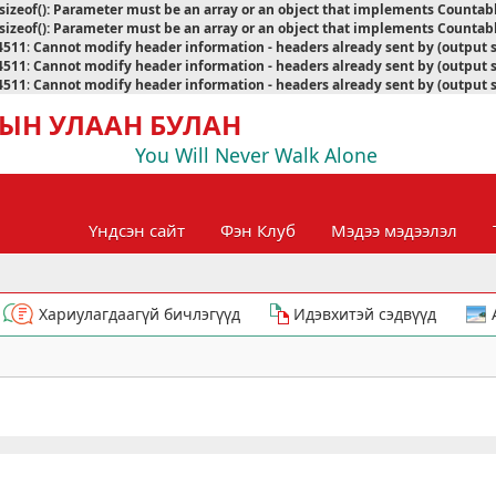
sizeof(): Parameter must be an array or an object that implements Countab
sizeof(): Parameter must be an array or an object that implements Countab
4511
:
Cannot modify header information - headers already sent by (output 
4511
:
Cannot modify header information - headers already sent by (output 
4511
:
Cannot modify header information - headers already sent by (output 
ЫН УЛААН БУЛАН
You Will Never Walk Alone
Үндсэн сайт
Фэн Клуб
Мэдээ мэдээлэл
Хариулагдаагүй бичлэгүүд
Идэвхитэй сэдвүүд