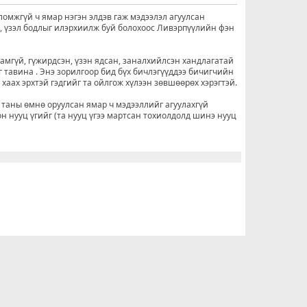
ломжгүй ч ямар нэгэн элдэв гаж мэдээлэл агуулсан
о, үзэл бодлыг илэрхиилж буй болохоос Ливэрпүүлийн фэн
рамгүй, гүжирдсэн, үзэн ядсан, заналхийлсэн хандлагатай
г тавина . Энэ зорилгоор бид бүх бичлэгүүддээ бичигчийн
н хаах эрхтэй гэдгийг та ойлгож хүлээн зөвшөөрөх хэрэгтэй.
 таны өмнө оруулсан ямар ч мэдээллийг агуулахгүй
он нууц үгийг (та нууц үгээ мартсан тохиолдолд шинэ нууц