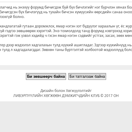
агчид нь энэхүү форумд бичигдэж буй бүх бичлэгийг нэг бүрчлэн хянах бо
д бичигдсэн бүх бичлэгүүд нь тухайн бичсэн хүмүүсийн өөрсдийн санаа оно
лээхгүй болно.
хандлагатай гутаан доромжлох, ямар нэгэн хэт бүдүүлэг хараалын үг, ёс жу
үй гэдгээ зөвшөөрөх хэрэгтэй. Энэ тохиолдолд танд форумд нэвтрэхэд хори
рэгтэй гэж үзвэл хэдийд ч гэсэн ямар нэгэн сэдвийг устгах, засах, зөөх мө
р дээр мэдээлэл хадгалахын тулд күүкий ашигладаг. Эдгээр күүкийнүүд нь
 тулд л хадгадалагддаг. Зөвхөн таны бүртгэлтэй холбоотой мэдээллүүд бол
Дизайн болон Хөгжүүлэлтийг
ЛИВЭРПҮҮЛИЙН ХӨГЖӨӨН ДЭМЖИГЧДИЙН КЛУБ © 2017 ОН