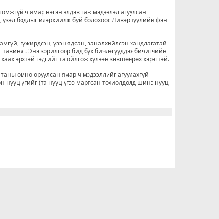
ломжгүй ч ямар нэгэн элдэв гаж мэдээлэл агуулсан
о, үзэл бодлыг илэрхиилж буй болохоос Ливэрпүүлийн фэн
рамгүй, гүжирдсэн, үзэн ядсан, заналхийлсэн хандлагатай
г тавина . Энэ зорилгоор бид бүх бичлэгүүддээ бичигчийн
н хаах эрхтэй гэдгийг та ойлгож хүлээн зөвшөөрөх хэрэгтэй.
 таны өмнө оруулсан ямар ч мэдээллийг агуулахгүй
он нууц үгийг (та нууц үгээ мартсан тохиолдолд шинэ нууц