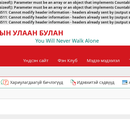
sizeof(): Parameter must be an array or an object that implements Countab
sizeof(): Parameter must be an array or an object that implements Countab
4511
:
Cannot modify header information - headers already sent by (output 
4511
:
Cannot modify header information - headers already sent by (output 
4511
:
Cannot modify header information - headers already sent by (output 
ЫН УЛААН БУЛАН
You Will Never Walk Alone
Үндсэн сайт
Фэн Клуб
Мэдээ мэдээлэл
Хариулагдаагүй бичлэгүүд
Идэвхитэй сэдвүүд