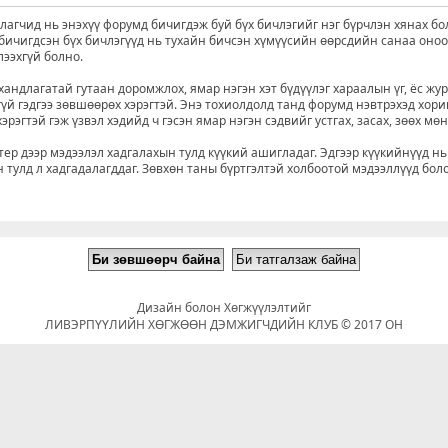
агчид нь энэхүү форумд бичигдэж буй бүх бичлэгийг нэг бүрчлэн хянах бо
д бичигдсэн бүх бичлэгүүд нь тухайн бичсэн хүмүүсийн өөрсдийн санаа оно
лээхгүй болно.
хандлагатай гутаан доромжлох, ямар нэгэн хэт бүдүүлэг хараалын үг, ёс жу
үй гэдгээ зөвшөөрөх хэрэгтэй. Энэ тохиолдолд танд форумд нэвтрэхэд хори
рэгтэй гэж үзвэл хэдийд ч гэсэн ямар нэгэн сэдвийг устгах, засах, зөөх мө
р дээр мэдээлэл хадгалахын тулд күүкий ашигладаг. Эдгээр күүкийнүүд нь
 тулд л хадгадалагддаг. Зөвхөн таны бүртгэлтэй холбоотой мэдээллүүд бол
Дизайн болон Хөгжүүлэлтийг
ЛИВЭРПҮҮЛИЙН ХӨГЖӨӨН ДЭМЖИГЧДИЙН КЛУБ © 2017 ОН