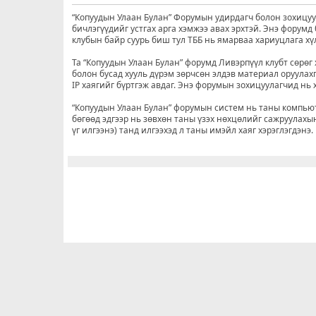
“Копуудын Улаан Булан” Форумын удирдагч болон зохицуул
бичлэгүүдийг устгах арга хэмжээ авах эрхтэй. Энэ форум
клубын байр суурь биш тул ТББ нь ямарваа хариуцлага хү
Та “Копуудын Улаан Булан” форумд Ливэрпүүл клубт сөрөг 
болон бусад хууль дүрэм зөрчсөн элдэв материал оруулахг
IP хаягийг бүртгэж авдаг. Энэ форумын зохицуулагчид нь хэ
“Копуудын Улаан Булан” форумын систем нь таны компьюте
бөгөөд эдгээр нь зөвхөн таны үзэх нөхцөлийг сажруулахын
үг илгээнэ) танд илгээхэд л таны имэйл хаяг хэрэглэгдэнэ.