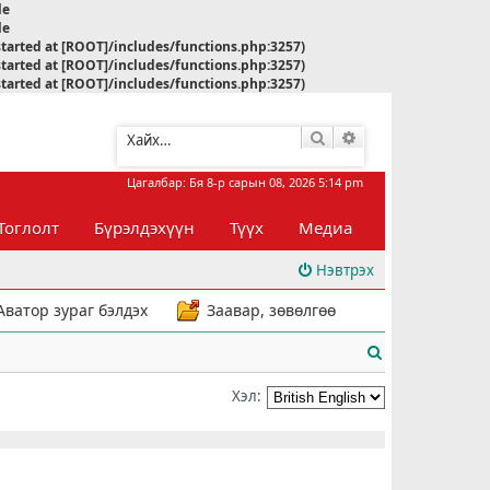
le
le
started at [ROOT]/includes/functions.php:3257)
started at [ROOT]/includes/functions.php:3257)
started at [ROOT]/includes/functions.php:3257)
Хайлт
Нарийвчилсан хай
Цагалбар: Бя 8-р сарын 08, 2026 5:14 pm
Тоглолт
Бүрэлдэхүүн
Түүх
Медиа
Нэвтрэх
Аватор зураг бэлдэх
Заавар, зөвөлгөө
Х
а
Хэл:
й
л
т