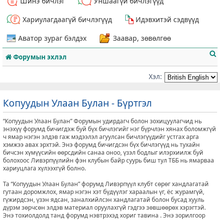
Шинэ бичлэг
Уншаагүй бичлэгүүд
Хариулагдаагүй бичлэгүүд
Идэвхитэй сэдвүүд
Аватор зураг бэлдэх
Заавар, зөвөлгөө
Форумын эхлэл
Хэл:
Копуудын Улаан Булан - Бүртгэл
т
“Копуудын Улаан Булан” Форумын удирдагч болон зохицуулагчид нь
энэхүү форумд бичигдэж буй бүх бичлэгийг нэг бүрчлэн хянах боломжгүй
ч ямар нэгэн элдэв гаж мэдээлэл агуулсан бичлэгүүдийг устгах арга
хэмжээ авах эрхтэй. Энэ форумд бичигдсэн бүх бичлэгүүд нь тухайн
бичсэн хүмүүсийн өөрсдийн санаа оноо, үзэл бодлыг илэрхиилж буй
болохоос Ливэрпүүлийн фэн клубын байр суурь биш тул ТББ нь ямарваа
хариуцлага хүлээхгүй болно.
Та “Копуудын Улаан Булан” форумд Ливэрпүүл клубт сөрөг хандлагатай
гутаан доромжлох, ямар нэгэн хэт бүдүүлэг хараалын үг, ёс журамгүй,
гүжирдсэн, үзэн ядсан, заналхийлсэн хандлагатай болон бусад хууль
дүрэм зөрчсөн элдэв материал оруулахгүй гэдгээ зөвшөөрөх хэрэгтэй.
Энэ тохиолдолд танд форумд нэвтрэхэд хориг тавина . Энэ зорилгоор