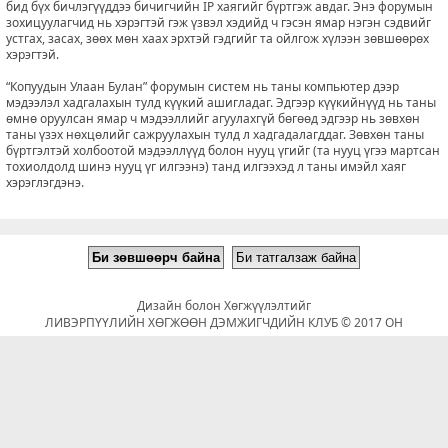
бид бүх бичлэгүүддээ бичигчийн IP хаягийг бүртгэж авдаг. Энэ форумын
зохицуулагчид нь хэрэгтэй гэж үзвэл хэдийд ч гэсэн ямар нэгэн сэдвийг
устгах, засах, зөөх мөн хаах эрхтэй гэдгийг та ойлгож хүлээн зөвшөөрөх
хэрэгтэй.
“Копуудын Улаан Булан” форумын систем нь таны компьютер дээр
мэдээлэл хадгалахын тулд күүкий ашигладаг. Эдгээр күүкийнүүд нь таны
өмнө оруулсан ямар ч мэдээллийг агуулахгүй бөгөөд эдгээр нь зөвхөн
таны үзэх нөхцөлийг сажруулахын тулд л хадгадалагддаг. Зөвхөн таны
бүртгэлтэй холбоотой мэдээллүүд болон нууц үгийг (та нууц үгээ мартсан
тохиолдолд шинэ нууц үг илгээнэ) танд илгээхэд л таны имэйл хаяг
хэрэглэгдэнэ.
Дизайн болон Хөгжүүлэлтийг
ЛИВЭРПҮҮЛИЙН ХӨГЖӨӨН ДЭМЖИГЧДИЙН КЛУБ © 2017 ОН