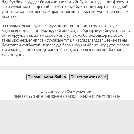
бид бүх бичлэгүүддээ бичигчийн IP хаягийг бүртгэж авдаг. Энэ форумын
зохицуулагчид нь хэрэгтэй гэж үзвэл хэдийд ч гэсэн ямар нэгэн сэдвийг
устгах, засах, зөөх мөн хаах эрхтэй гэдгийг та ойлгож хүлээн зөвшөөрөх
хэрэгтэй.
“Копуудын Улаан Булан” форумын систем нь таны компьютер дээр
мэдээлэл хадгалахын тулд күүкий ашигладаг. Эдгээр күүкийнүүд нь таны
өмнө оруулсан ямар ч мэдээллийг агуулахгүй бөгөөд эдгээр нь зөвхөн
таны үзэх нөхцөлийг сажруулахын тулд л хадгадалагддаг. Зөвхөн таны
бүртгэлтэй холбоотой мэдээллүүд болон нууц үгийг (та нууц үгээ мартсан
тохиолдолд шинэ нууц үг илгээнэ) танд илгээхэд л таны имэйл хаяг
хэрэглэгдэнэ.
Дизайн болон Хөгжүүлэлтийг
ЛИВЭРПҮҮЛИЙН ХӨГЖӨӨН ДЭМЖИГЧДИЙН КЛУБ © 2017 ОН