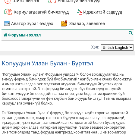
Шинэ бичлэг
Уншаагүй бичлэгүүд
Хариулагдаагүй бичлэгүүд
Идэвхитэй сэдвүүд
Аватор зураг бэлдэх
Заавар, зөвөлгөө
Форумын эхлэл
Хэл:
Копуудын Улаан Булан - Бүртгэл
т
“Копуудын Улаан Булан” Форумын удирдагч болон зохицуулагчид нь
энэхүү форумд бичигдэж буй бүх бичлэгийг нэг бүрчлэн хянах боломжгүй
ч ямар нэгэн элдэв гаж мэдээлэл агуулсан бичлэгүүдийг устгах арга
хэмжээ авах эрхтэй. Энэ форумд бичигдсэн бүх бичлэгүүд нь тухайн
бичсэн хүмүүсийн өөрсдийн санаа оноо, үзэл бодлыг илэрхиилж буй
болохоос Ливэрпүүлийн фэн клубын байр суурь биш тул ТББ нь ямарваа
хариуцлага хүлээхгүй болно.
Та “Копуудын Улаан Булан” форумд Ливэрпүүл клубт сөрөг хандлагатай
гутаан доромжлох, ямар нэгэн хэт бүдүүлэг хараалын үг, ёс журамгүй,
гүжирдсэн, үзэн ядсан, заналхийлсэн хандлагатай болон бусад хууль
дүрэм зөрчсөн элдэв материал оруулахгүй гэдгээ зөвшөөрөх хэрэгтэй.
Энэ тохиолдолд танд форумд нэвтрэхэд хориг тавина . Энэ зорилгоор