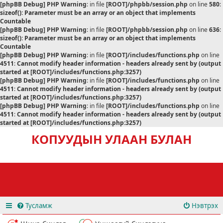
[phpBB Debug] PHP Warning
: in file
[ROOT]/phpbb/session.php
on line
580
:
sizeof(): Parameter must be an array or an object that implements
Countable
[phpBB Debug] PHP Warning
: in file
[ROOT]/phpbb/session.php
on line
636
:
sizeof(): Parameter must be an array or an object that implements
Countable
[phpBB Debug] PHP Warning
: in file
[ROOT]/includes/functions.php
on line
4511
:
Cannot modify header information - headers already sent by (output
started at [ROOT]/includes/functions.php:3257)
[phpBB Debug] PHP Warning
: in file
[ROOT]/includes/functions.php
on line
4511
:
Cannot modify header information - headers already sent by (output
started at [ROOT]/includes/functions.php:3257)
[phpBB Debug] PHP Warning
: in file
[ROOT]/includes/functions.php
on line
4511
:
Cannot modify header information - headers already sent by (output
started at [ROOT]/includes/functions.php:3257)
КОПУУДЫН УЛААН БУЛАН
Тусламж
Нэвтрэх