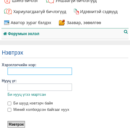
Шинэ бичлэг
Уншаагүй бичлэгүүд
Хариулагдаагүй бичлэгүүд
Идэвхитэй сэдвүүд
Аватор зураг бэлдэх
Заавар, зөвөлгөө
Форумын эхлэл
Нэвтрэх
Хэрэглэгчийн нэр:
т
Нууц үг:
Би нууц үгээ мартсан
Би шууд нэвтэрч байя
Миний холбогдсон байгааг нуух