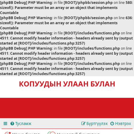
[phpBB Debug] PHP Warning
: in file
[ROOT]/phpbb/session.php
on line
580
:
sizeof(): Parameter must be an array or an object that implements
Countable
[phpBB Debug] PHP Warning
: in file
[ROOT]/phpbb/session.php
on line
636
:
sizeof(): Parameter must be an array or an object that implements
Countable
[phpBB Debug] PHP Warning
: in file
[ROOT]/includes/functions.php
on line
4511
:
Cannot modify header information - headers already sent by (output
started at [ROOT]/includes/functions.php:3257)
[phpBB Debug] PHP Warning
: in file
[ROOT]/includes/functions.php
on line
4511
:
Cannot modify header information - headers already sent by (output
started at [ROOT]/includes/functions.php:3257)
[phpBB Debug] PHP Warning
: in file
[ROOT]/includes/functions.php
on line
4511
:
Cannot modify header information - headers already sent by (output
started at [ROOT]/includes/functions.php:3257)
КОПУУДЫН УЛААН БУЛАН
Тусламж
Бүртгүүлэх
Нэвтрэх