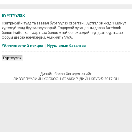
БҮРТГҮҮЛЭХ
Нэвтрэхийн тулд та заавал бүртгүүлэх хэрэгтэй. Бүртгэл хийхэд 1 минут
хүрэхгүй тулд бүү залхуураарай. Тодорхой хугацааны дараа facebook
болон twitter хаягаар нээх боломжтой болох хэдий ч үндсэн бүртгэлээ
форум дээрээ нээлгээрэй. Амжилт YNWA.
Үйлчилгээний нөхцөл
|
Нууцлалын баталгаа
Бүртгүүлэх
Дизайн болон Хөгжүүлэлтийг
ЛИВЭРПҮҮЛИЙН ХӨГЖӨӨН ДЭМЖИГЧДИЙН КЛУБ © 2017 ОН